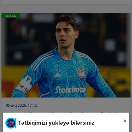
İDMAN
05 avq 2026, 17:42
Acunun komandası rekord transferini
×
açıqladı
Tətbiqimizi yükləyə bilərsiniz