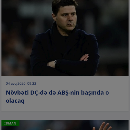
04 avq 2026, 09:22
Növbəti DÇ-də də ABŞ-nin başında o
olacaq
İDMAN