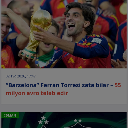
02 avq 2026, 17:47
“Barselona” Ferran Torresi sata bilər –
55
milyon avro tələb edir
İDMAN