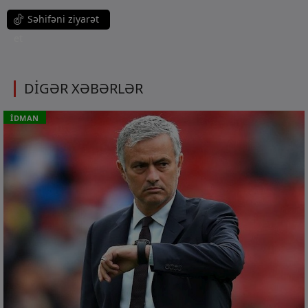
Səhifəni ziyarət
et
DİGƏR XƏBƏRLƏR
İDMAN