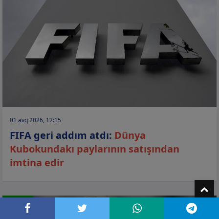
01 avq 2026, 12:15
FIFA geri addım atdı:
Dünya
Kubokundakı paylarının satışından
imtina edir
T
İDMAN