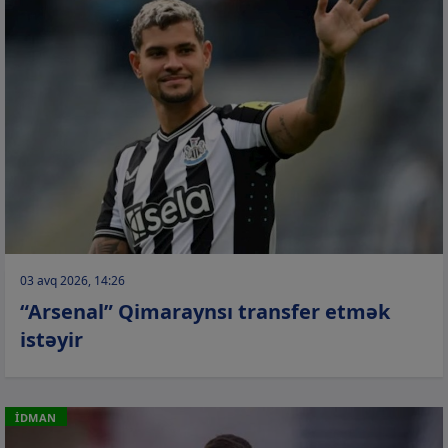
03 avq 2026, 14:26
“Arsenal” Qimaraynsı transfer etmək
istəyir
İDMAN