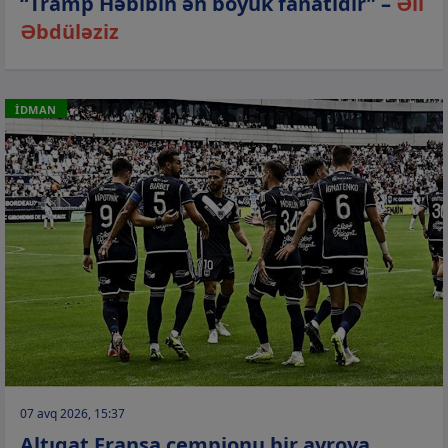
“Tramp Həbibin ən böyük fanatıdır” –
Əli
Əbdüləziz
İDMAN
07 avq 2026, 15:37
Altıqat Fransa çempionu bir avroya