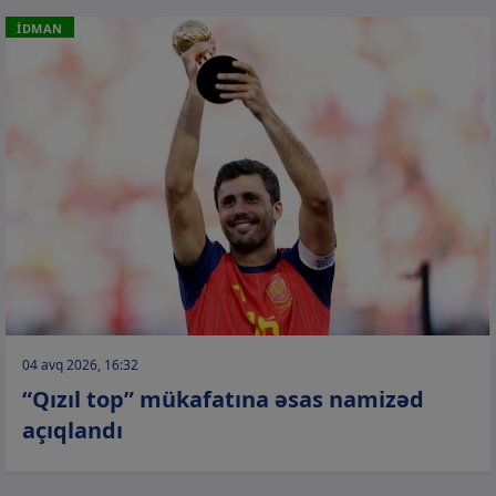
İDMAN
04 avq 2026, 16:32
“Qızıl top” mükafatına əsas namizəd
açıqlandı