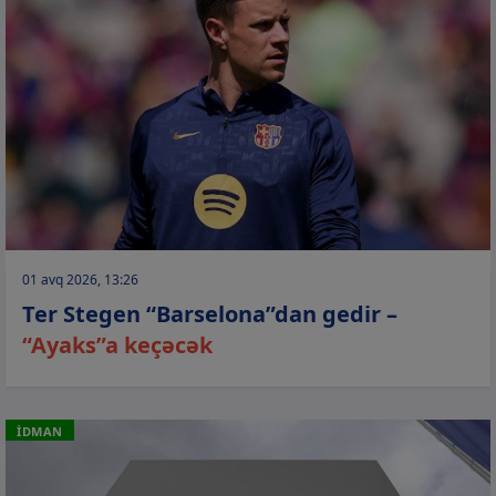
01 avq 2026, 13:26
Ter Stegen “Barselona”dan gedir –
“Ayaks”a keçəcək
İDMAN