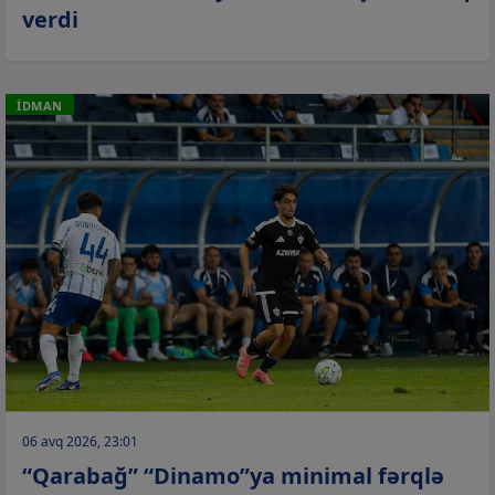
verdi
İDMAN
06 avq 2026, 23:01
“Qarabağ” “Dinamo”ya minimal fərqlə