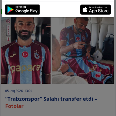
İDMAN
05 avq 2026, 13:04
“Trabzonspor” Salahı transfer etdi –
Fotolar