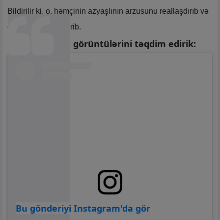
Bildirilir ki, o, həmçinin azyaşlının arzusunu reallaşdırıb və
onunla şəkil çəkdirib.
Həmin anların görüntülərini təqdim edirik:
Bu gönderiyi Instagram'da gör