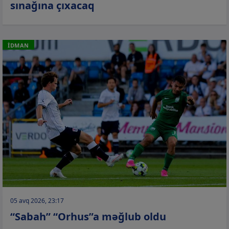
sınağına çıxacaq
İDMAN
05 avq 2026, 23:17
“Sabah” “Orhus”a məğlub oldu