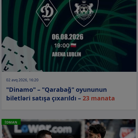
02 avq 2026, 16:20
"Dinamo" – "Qarabağ" oyununun
biletləri satışa çıxarıldı –
23 manata
İDMAN