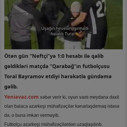
Ötən gün “Neftçi”yə 1:0 hesabı ilə qalib
gəldikləri matçda “Qarabağ”ın futbolçusu
Toral Bayramov etdiyi hərəkətlə gündəmə
gəlib.
Yeniavaz.com
xəbər verir ki, oyun vaxtı meydana daxil
olan balaca azarkeşi mühafizəçilər kənarlaşdırmaq istəsə
də, o buna imkan verməyib.
Futbolçu azarkeşi mühafizəçilərdən uzaqlaşdırıb.