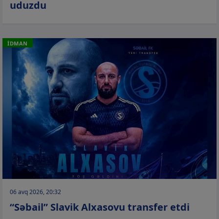
uduzdu
İDMAN
06 avq 2026, 20:32
“Səbail” Slavik Alxasovu transfer etdi