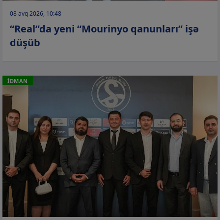
08 avq 2026, 10:48
“Real”da yeni “Mourinyo qanunları” işə
düşüb
İDMAN