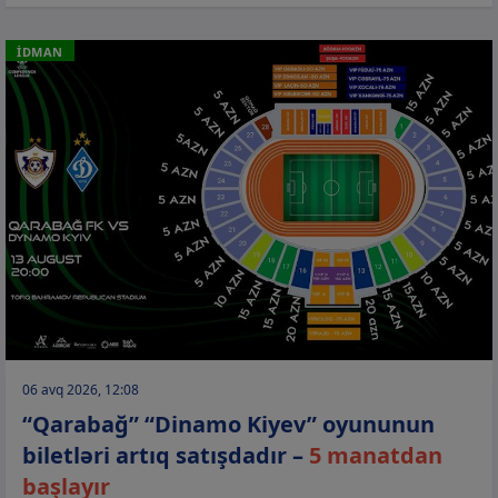
İDMAN
06 avq 2026, 12:08
“Qarabağ” “Dinamo Kiyev” oyununun
biletləri artıq satışdadır –
5 manatdan
başlayır