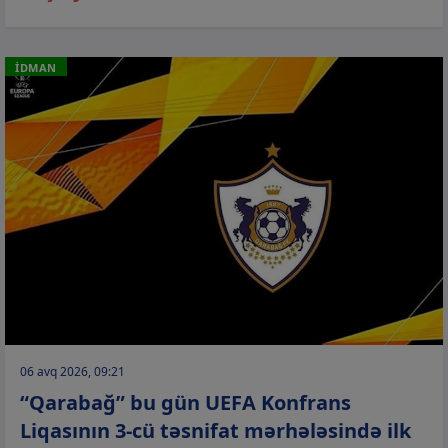
İDMAN
06 avq 2026, 09:21
“Qarabağ” bu gün UEFA Konfrans
Liqasının 3-cü təsnifat mərhələsində ilk