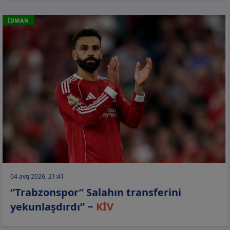
İDMAN
04 avq 2026, 21:41
“Trabzonspor” Salahın transferini
yekunlaşdırdı” −
KİV