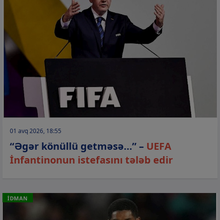
01 avq 2026, 18:55
“Əgər könüllü getməsə…” –
UEFA
İnfantinonun istefasını tələb edir
İDMAN