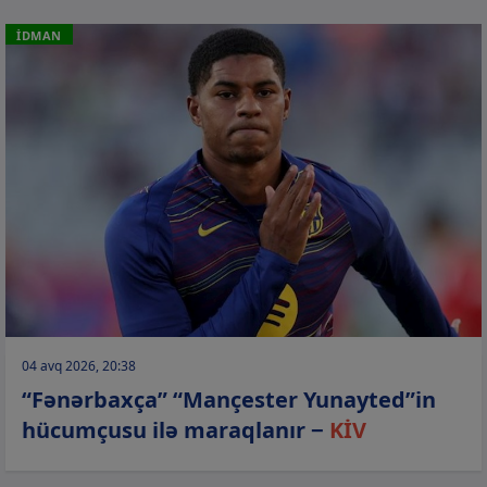
İDMAN
04 avq 2026, 20:38
“Fənərbaxça” “Mançester Yunayted”in
hücumçusu ilə maraqlanır −
KİV