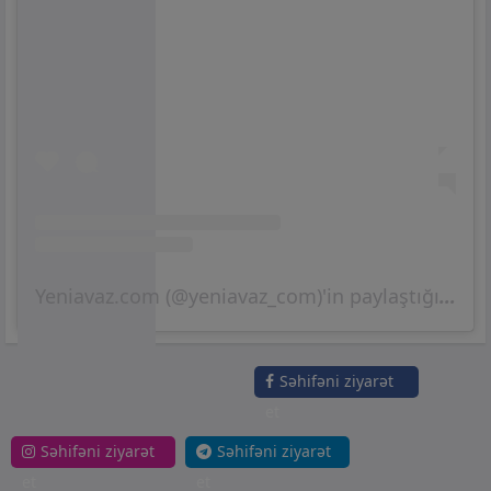
Yeniavaz.com (@yeniavaz_com)'in paylaştığı bir gönderi
Səhifəni ziyarət
et
Səhifəni ziyarət
Səhifəni ziyarət
et
et