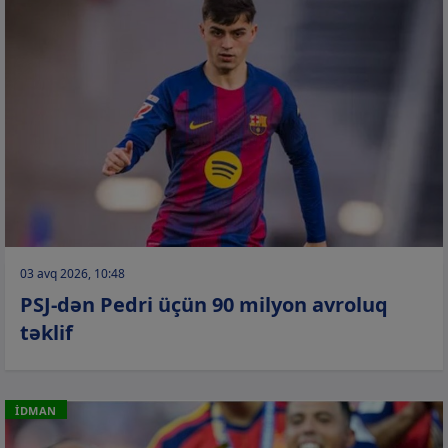
03 avq 2026, 10:48
PSJ-dən Pedri üçün 90 milyon avroluq
təklif
İDMAN