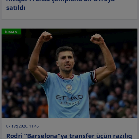
satıldı
İDMAN
07 avq 2026, 11:45
Rodri “Barselona”ya transfer üçün razılıq