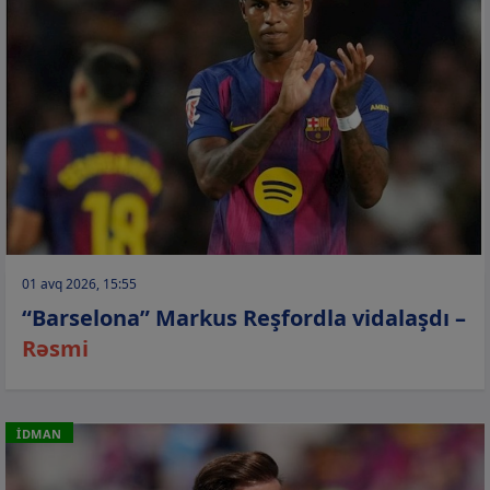
01 avq 2026, 15:55
“Barselona” Markus Reşfordla vidalaşdı –
Rəsmi
İDMAN