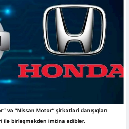
 və “Nissan Motor” şirkətləri danışıqları
i ilə birləşməkdən imtina ediblər.