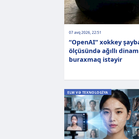
07 avq 2026, 22:51
“OpenAI” xokkey şayb
ölçüsündə ağıllı dinam
buraxmaq istəyir
ELM VƏ TEXNOLOGİYA