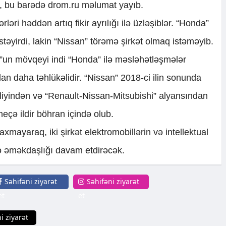
ki, bu barədə drom.ru məlumat yayıb.
ərləri həddən artıq fikir ayrılığı ilə üzləşiblər. “Honda”
təyirdi, lakin “Nissan” törəmə şirkət olmaq istəməyib.
r”un mövqeyi indi “Honda” ilə məsləhətləşmələr
 daha təhlükəlidir. “Nissan” 2018-ci ilin sonunda
iyindən və “Renault-Nissan-Mitsubishi” alyansından
neçə ildir böhran içində olub.
mayaraq, iki şirkət elektromobillərin və intellektual
də əməkdaşlığı davam etdirəcək.
Səhifəni ziyarət
Səhifəni ziyarət
et
et
i ziyarət