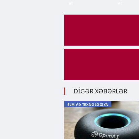
et
et
DİGƏR XƏBƏRLƏR
ELM VƏ TEXNOLOGİYA