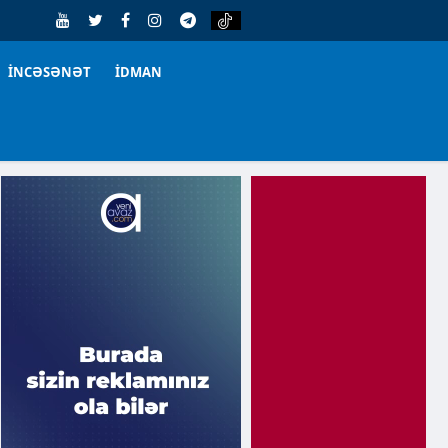
İNCƏSƏNƏT
İDMAN