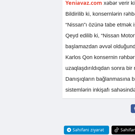
Yeniavaz.com
xəbər verir 
Bildirilib ki, konsernlərin rəhb
“Nissan”ı özünə tabe etmək is
Qeyd edilib ki, “Nissan Moto
başlamazdan əvvəl olduğundan
Karlos Qon konsernin rəhbərl
uzaqlaşdırıldıqdan sonra bir 
Danışıqların bağlanmasına bax
sistemlərin inkişafı sahəsin
Səhifəni ziyarət
Səhifən