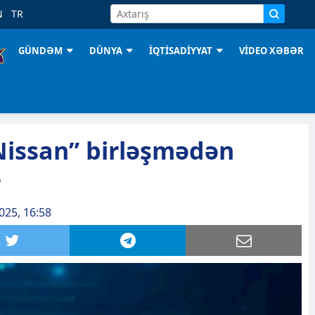
N
TR
GÜNDƏM
DÜNYA
İQTİSADİYYAT
VİDEO XƏBƏR
Nissan” birləşmədən
r
025, 16:58