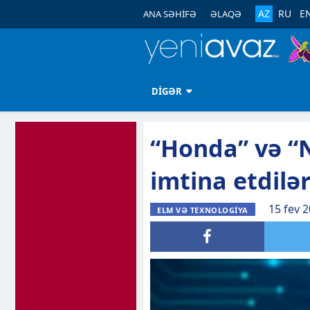
AZ
RU
E
ANA SƏHİFƏ
ƏLAQƏ
DİGƏR
“Honda” və “
imtina etdilə
15 fev 2
ELM VƏ TEXNOLOGİYA