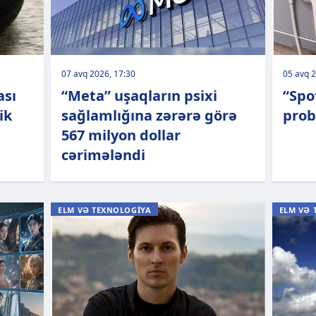
07 avq 2026, 17:30
05 avq 2
ası
“Meta” uşaqların psixi
“Spo
ik
sağlamlığına zərərə görə
prob
567 milyon dollar
cərimələndi
ELM VƏ TEXNOLOGİYA
ELM VƏ 