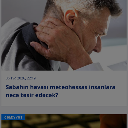
06 avq 2026, 22:19
Sabahın havası meteohəssas insanlara
necə təsir edəcək?
CƏMİYYƏT