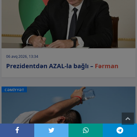
06 avq 2026, 13:34
Prezidentdən AZAL-la bağlı –
Fərman
CƏMİYYƏT
T