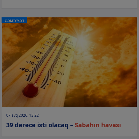
CƏMİYYƏT
07 avq 2026, 13:22
39 dərəcə isti olacaq –
Sabahın havası