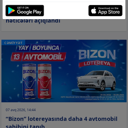
07 avq 2026, 16:15
Jurnalistika üzrə qabiliyyət imtahanının
nəticələri açıqlandı
CƏMİYYƏT
07 avq 2026, 14:44
“Bizon” lotereyasında daha 4 avtomobil
sahibini tapıb