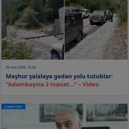
06 avq 2026, 16:26
Məşhur şəlaləyə gedən yolu tutublar:
“Adambaşına 2 manat...” – Video
CƏMİYYƏT