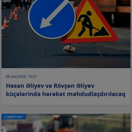
06 avq 2026, 19:57
Həsən Əliyev və Rövşən Əliyev
küçələrində hərəkət məhdudlaşdırılacaq
CƏMİYYƏT