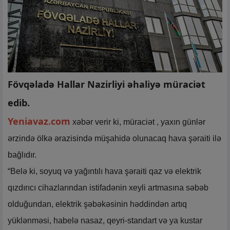
Fövqəladə Hallar Nazirliyi əhaliyə müraciət
edib.
Yeniavaz.com
xəbər verir ki, müraciət , yaxın günlər
ərzində ölkə ərazisində müşahidə olunacaq hava şəraiti ilə
bağlıdır.
“Belə ki, soyuq və yağıntılı hava şəraiti qaz və elektrik
qızdırıcı cihazlarından istifadənin xeyli artmasına səbəb
olduğundan, elektrik şəbəkəsinin həddindən artıq
yüklənməsi, habelə nasaz, qeyri-standart və ya kustar