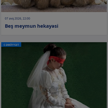
07 avq 2026, 22:00
Beş meymun hekayəsi
CƏMİYYƏT