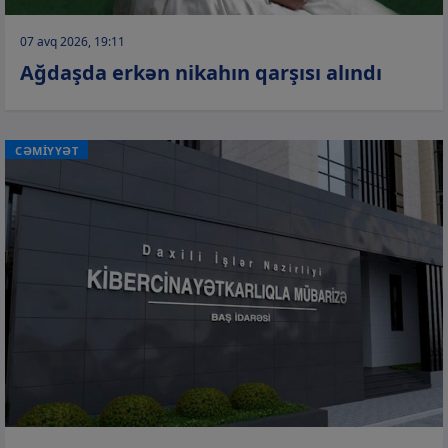
07 avq 2026, 19:11
Ağdaşda erkən nikahın qarşısı alındı
CƏMİYYƏT