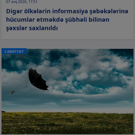
07 avq 2026, 17:51
Digər ölkələrin informasiya şəbəkələrinə
hücumlar etməkdə şübhəli bilinən
şəxslər saxlanıldı
CƏMİYYƏT