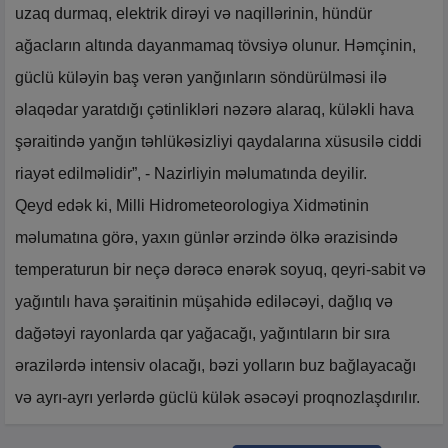
uzaq durmaq, elektrik dirəyi və naqillərinin, hündür
ağacların altında dayanmamaq tövsiyə olunur. Həmçinin,
güclü küləyin baş verən yanğınların söndürülməsi ilə
əlaqədar yaratdığı çətinlikləri nəzərə alaraq, küləkli hava
şəraitində yanğın təhlükəsizliyi qaydalarına xüsusilə ciddi
riayət edilməlidir”, - Nazirliyin məlumatında deyilir.
Qeyd edək ki, Milli Hidrometeorologiya Xidmətinin
məlumatına görə, yaxın günlər ərzində ölkə ərazisində
temperaturun bir neçə dərəcə enərək soyuq, qeyri-sabit və
yağıntılı hava şəraitinin müşahidə ediləcəyi, dağlıq və
dağətəyi rayonlarda qar yağacağı, yağıntıların bir sıra
ərazilərdə intensiv olacağı, bəzi yolların buz bağlayacağı
və ayrı-ayrı yerlərdə güclü külək əsəcəyi proqnozlaşdırılır.