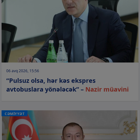
06 avq 2026, 15:56
“Pulsuz olsa, hər kəs ekspres
avtobuslara yönələcək” –
Nazir müavini
CƏMİYYƏT