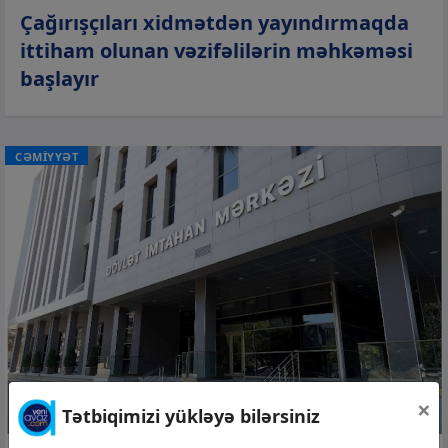
Çağırışçıları xidmətdən yayındırmaqda
ittiham olunan vəzifəlilərin məhkəməsi
başlayır
CƏMİYYƏT
×
Tətbiqimizi yükləyə bilərsiniz