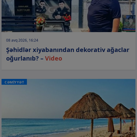
08 avq 2026, 16:24
Şəhidlər xiyabanından dekorativ ağaclar
oğurlanıb? –
Video
CƏMİYYƏT