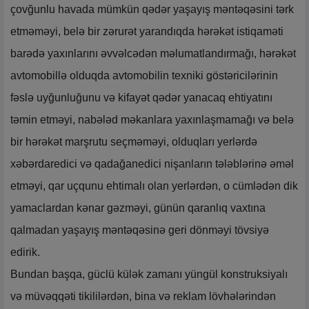
çovğunlu havada mümkün qədər yaşayış məntəqəsini tərk
etməməyi, belə bir zərurət yarandıqda hərəkət istiqaməti
barədə yaxınlarını əvvəlcədən məlumatlandırmağı, hərəkət
avtomobillə olduqda avtomobilin texniki göstəricilərinin
fəslə uyğunluğunu və kifayət qədər yanacaq ehtiyatını
təmin etməyi, nabələd məkanlara yaxınlaşmamağı və belə
bir hərəkət marşrutu seçməməyi, olduqları yerlərdə
xəbərdaredici və qadağanedici nişanların tələblərinə əməl
etməyi, qar uçqunu ehtimalı olan yerlərdən, o cümlədən dik
yamaclardan kənar gəzməyi, günün qaranlıq vaxtına
qalmadan yaşayış məntəqəsinə geri dönməyi tövsiyə
edirik.
Bundan başqa, güclü külək zamanı yüngül konstruksiyalı
və müvəqqəti tikililərdən, bina və reklam lövhələrindən