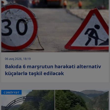
06 avq 2026, 18:19
Bakıda 6 marşrutun hərəkəti alternativ
küçələrlə təşkil ediləcək
CƏMİYYƏT