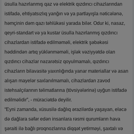
üsulla hazırlanmış qaz və elektrik qızdırıcı cihazlarından
istifadə, ehtiyatsızlıq yanğın və ya partlayışla nəticələnə,
həmçinin dəm qazı təhlükəsi yarada bilər. Odur ki, nasaz,
qeyri-standart və ya kustar üsulla hazırlanmış qızdırıcı
cihazlardan istifadə edilməməli, elektrik şəbəkəsi
həddindən artıq yüklənməməli, işlək vəziyyətdə olan
qızdırıcı cihazlar nəzarətsiz qoyulmamalı, qızdırıcı
cihazların bilavasitə yaxınlığında yanar materiallar və asan
alışan mayelər saxlanılmamalı, cihazlardan zavod
istehsalçılarının təlimatlarına (tövsiyələrinə) uyğun istifadə
edilməlidir”, - müraciətdə deyilir.
“Eyni zamanda, xüsusilə dağlıq ərazilərdə yaşayan, eləcə
də dağlara səfər edən insanlara rəsmi qurumların hava
şəraiti ilə bağlı proqnozlarına diqqət yetirməyi, şaxtalı və