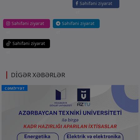
Səhifəni ziyarət
et
Səhifəni ziyarət
Səhifəni ziyarət
et
et
Səhifəni ziyarət
et
DİGƏR XƏBƏRLƏR
CƏMİYYƏT