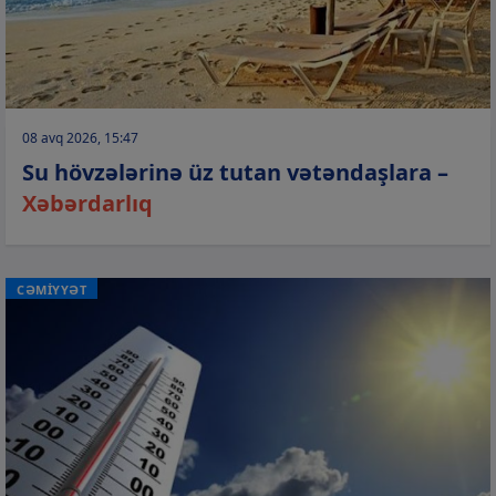
08 avq 2026, 15:47
Su hövzələrinə üz tutan vətəndaşlara –
Xəbərdarlıq
CƏMİYYƏT