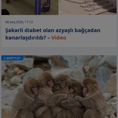
08 avq 2026, 11:12
Şəkərli diabet olan azyaşlı bağçadan
kənarlaşdırılıb? –
Video
CƏMİYYƏT