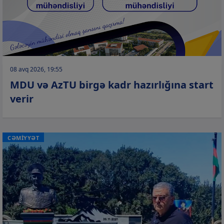
08 avq 2026, 19:55
MDU və AzTU birgə kadr hazırlığına start
verir
CƏMİYYƏT