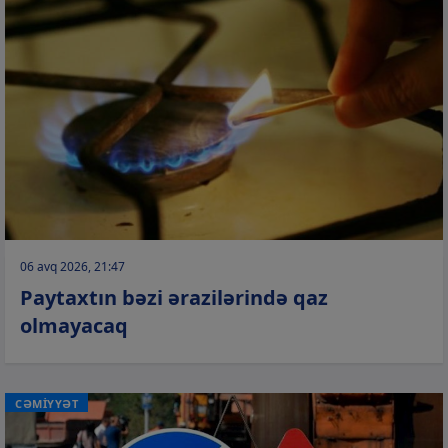
06 avq 2026, 21:47
Paytaxtın bəzi ərazilərində qaz
olmayacaq
CƏMİYYƏT