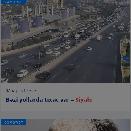
CƏMİYYƏT
07 avq 2026, 08:58
Bəzi yollarda tıxac var –
Siyahı
CƏMİYYƏT