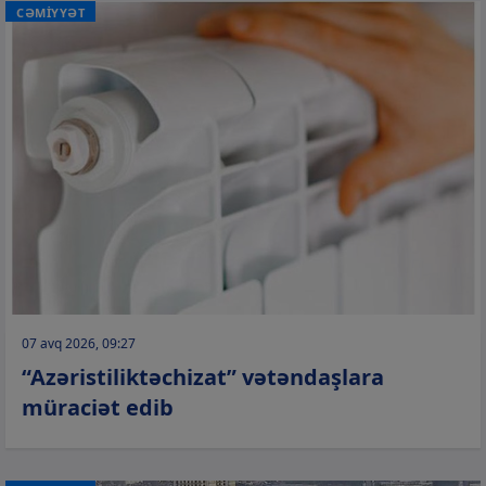
CƏMİYYƏT
07 avq 2026, 09:27
“Azəristiliktəchizat” vətəndaşlara
müraciət edib