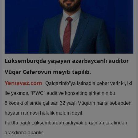
Lüksemburqda yaşayan azərbaycanlı auditor
Vüqar Cəfərovun meyiti tapılıb.
Yeniavaz.com
“Qafqazinfo”ya istinadla xəbər verir ki, iki
ilə yaxındır, “PWC” audit və konsaltinq şirkətinin bu
ölkədəki ofisində çalışan 32 yaşlı Vüqarın hansı səbəbdən
həyatını itirməsi hələlik məlum deyil.
Faktla bağlı Lüksemburqun aidiyyəti orqanları tərəfindən
araşdırma aparılır.