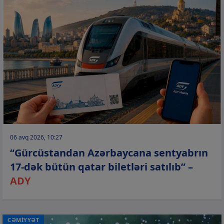
06 avq 2026, 10:27
“Gürcüstandan Azərbaycana sentyabrın
17-dək bütün qatar biletləri satılıb” –
ADY
CƏMİYYƏT