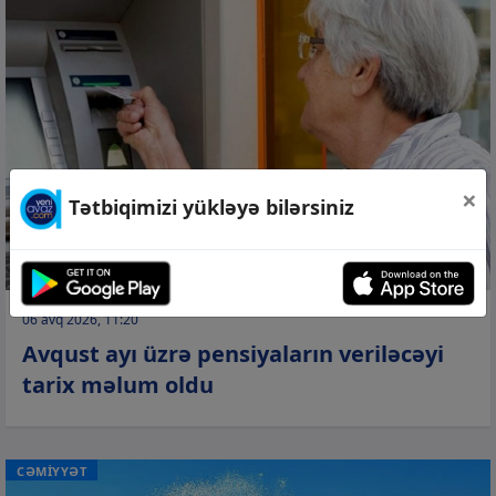
×
Tətbiqimizi yükləyə bilərsiniz
06 avq 2026, 11:20
Avqust ayı üzrə pensiyaların veriləcəyi
tarix məlum oldu
CƏMİYYƏT