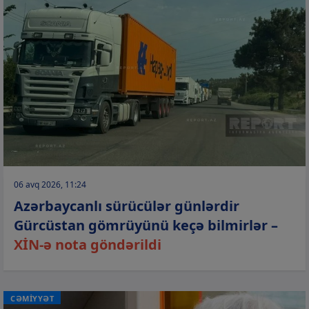
06 avq 2026, 11:24
Azərbaycanlı sürücülər günlərdir
Gürcüstan gömrüyünü keçə bilmirlər –
XİN-ə nota göndərildi
CƏMİYYƏT