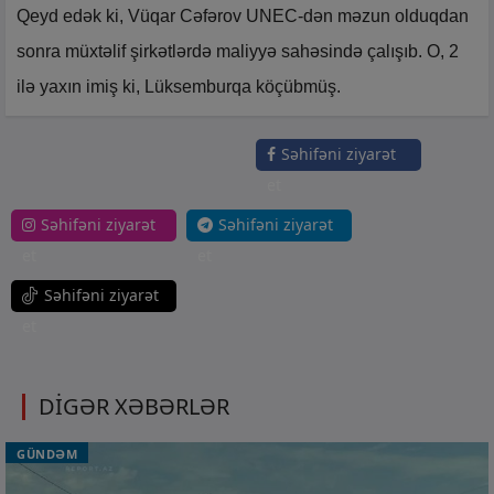
Qeyd edək ki, Vüqar Cəfərov UNEC-dən məzun olduqdan
sonra müxtəlif şirkətlərdə maliyyə sahəsində çalışıb. O, 2
ilə yaxın imiş ki, Lüksemburqa köçübmüş.
Səhifəni ziyarət
et
Səhifəni ziyarət
Səhifəni ziyarət
et
et
Səhifəni ziyarət
et
DİGƏR XƏBƏRLƏR
GÜNDƏM