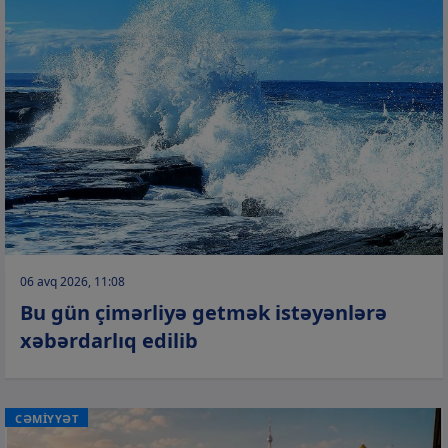
06 avq 2026, 11:08
Bu gün çimərliyə getmək istəyənlərə
xəbərdarlıq edilib
CƏMİYYƏT