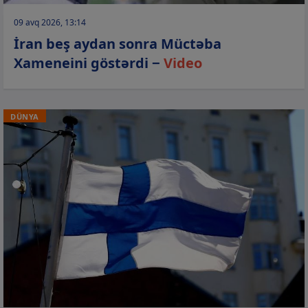
09 avq 2026, 13:14
İran beş aydan sonra Müctəba
Xameneini göstərdi −
Video
DÜNYA