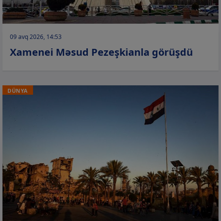
09 avq 2026, 14:53
Xamenei Məsud Pezeşkianla görüşdü
DÜNYA