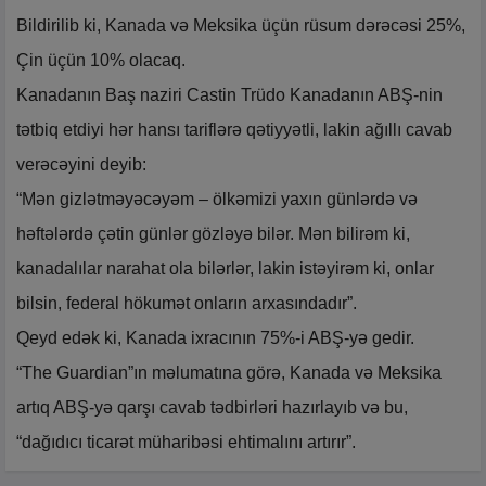
Bildirilib ki, Kanada və Meksika üçün rüsum dərəcəsi 25%,
Çin üçün 10% olacaq.
Kanadanın Baş naziri Castin Trüdo Kanadanın ABŞ-nin
tətbiq etdiyi hər hansı tariflərə qətiyyətli, lakin ağıllı cavab
verəcəyini deyib:
“Mən gizlətməyəcəyəm – ölkəmizi yaxın günlərdə və
həftələrdə çətin günlər gözləyə bilər. Mən bilirəm ki,
kanadalılar narahat ola bilərlər, lakin istəyirəm ki, onlar
bilsin, federal hökumət onların arxasındadır”.
Qeyd edək ki, Kanada ixracının 75%-i ABŞ-yə gedir.
“The Guardian”ın məlumatına görə, Kanada və Meksika
artıq ABŞ-yə qarşı cavab tədbirləri hazırlayıb və bu,
“dağıdıcı ticarət müharibəsi ehtimalını artırır”.