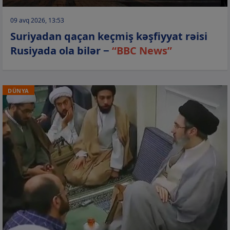
09 avq 2026, 13:53
Suriyadan qaçan keçmiş kəşfiyyat rəisi
Rusiyada ola bilər −
“BBC News”
DÜNYA