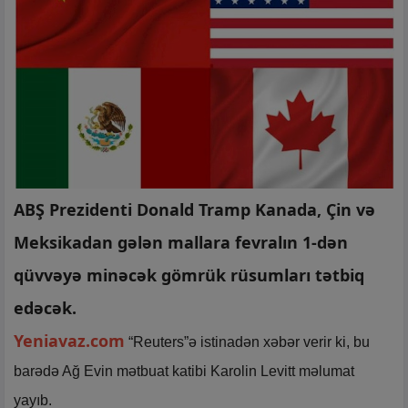
ABŞ Prezidenti Donald Tramp Kanada, Çin və
Meksikadan gələn mallara fevralın 1-dən
qüvvəyə minəcək gömrük rüsumları tətbiq
edəcək.
Yeniavaz.com
“Reuters”ə istinadən xəbər verir ki, bu
barədə Ağ Evin mətbuat katibi Karolin Levitt məlumat
yayıb.