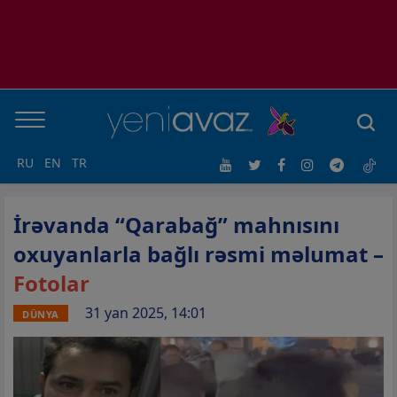
RU
EN
TR
İrəvanda “Qarabağ” mahnısını
oxuyanlarla bağlı rəsmi məlumat –
Fotolar
31 yan 2025, 14:01
DÜNYA