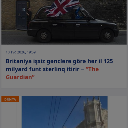
10 avq 2026, 19:59
Britaniya işsiz gənclərə görə hər il 125
milyard funt sterlinq itirir −
“The
Guardian”
DÜNYA