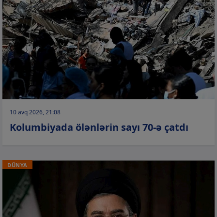
10 avq 2026, 21:08
Kolumbiyada ölənlərin sayı 70-ə çatdı
DÜNYA