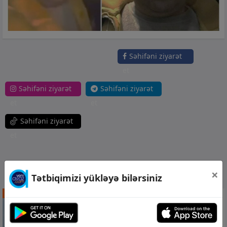
Səhifəni ziyarət
et
Səhifəni ziyarət
Səhifəni ziyarət
et
et
Səhifəni ziyarət
et
DİGƏR XƏBƏRLƏR
×
Tətbiqimizi yükləyə bilərsiniz
DÜNYA