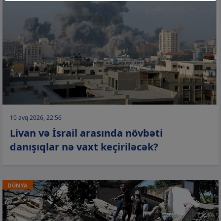
10 avq 2026, 22:56
Livan və İsrail arasında növbəti
danışıqlar nə vaxt keçiriləcək?
DÜNYA