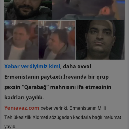
Xəbər verdiyimiz kimi
, daha əvvəl
Ermənistanın paytaxtı İrəvanda bir qrup
şəxsin “Qarabağ” mahnısını ifa etməsinin
kadrları yayılıb.
Yeniavaz.com
xəbər verir ki, Ermənistanın Milli
Təhlükəsizlik Xidməti sözügedən kadrlarla bağlı məlumat
yayıb.