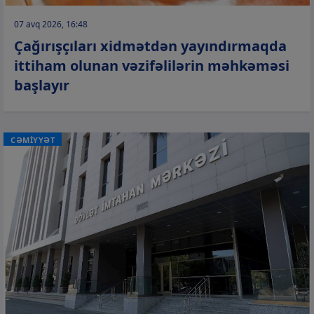
07 avq 2026, 16:48
Çağırışçıları xidmətdən yayındırmaqda
ittiham olunan vəzifəlilərin məhkəməsi
başlayır
CƏMİYYƏT