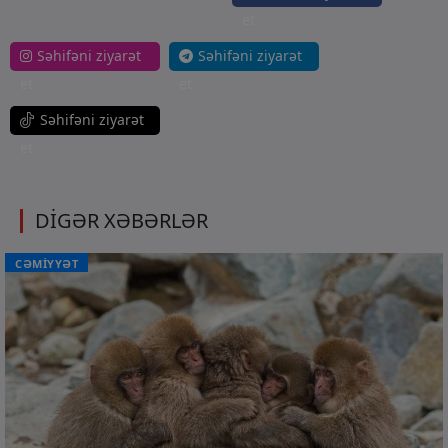
et
Səhifəni ziyarət
Səhifəni ziyarət
et
et
Səhifəni ziyarət
et
DİGƏR XƏBƏRLƏR
CƏMİYYƏT