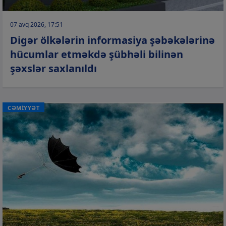
07 avq 2026, 17:51
Digər ölkələrin informasiya şəbəkələrinə
hücumlar etməkdə şübhəli bilinən
şəxslər saxlanıldı
CƏMİYYƏT