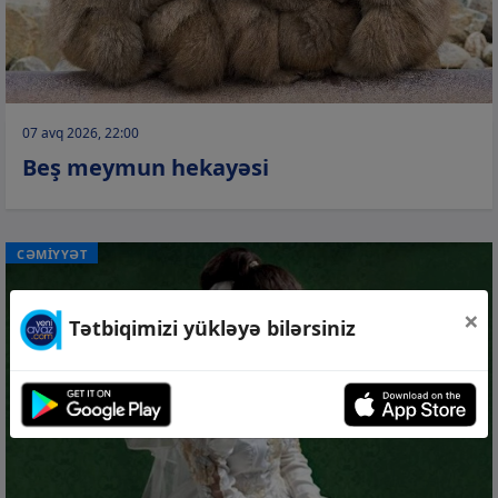
07 avq 2026, 22:00
Beş meymun hekayəsi
CƏMİYYƏT
×
Tətbiqimizi yükləyə bilərsiniz