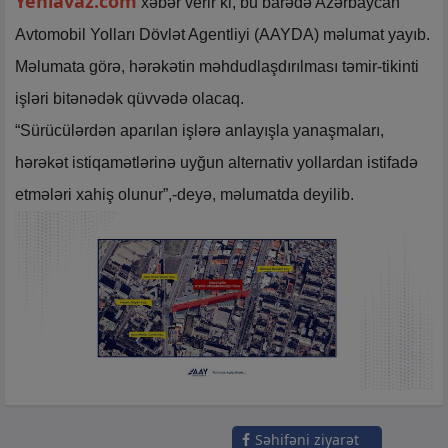
Yeniavaz.com
xəbər verir ki, bu barədə Azərbaycan
Avtomobil Yolları Dövlət Agentliyi (AAYDA) məlumat yayıb.
Məlumata görə, hərəkətin məhdudlaşdırılması təmir-tikinti
işləri bitənədək qüvvədə olacaq.
“Sürücülərdən aparılan işlərə anlayışla yanaşmaları,
hərəkət istiqamətlərinə uyğun alternativ yollardan istifadə
etmələri xahiş olunur”,-deyə, məlumatda deyilib.
Səhifəni ziyarət