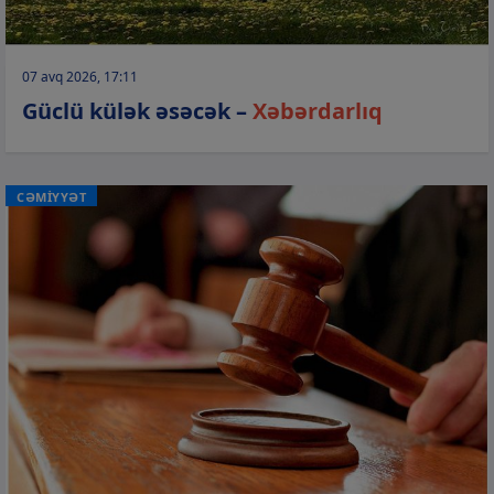
07 avq 2026, 17:11
Güclü külək əsəcək –
Xəbərdarlıq
CƏMİYYƏT