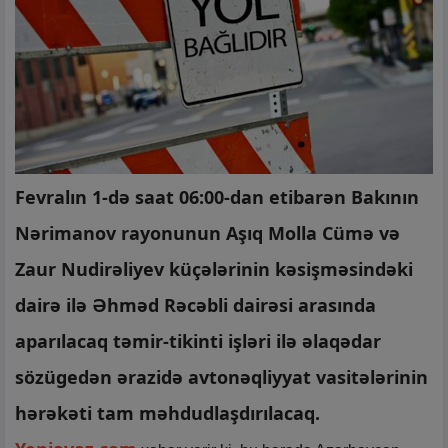
Fevralın 1-də saat 06:00-dan etibarən Bakının
Nərimanov rayonunun Aşıq Molla Cümə və
Zaur Nudirəliyev küçələrinin kəsişməsindəki
dairə ilə Əhməd Rəcəbli dairəsi arasında
aparılacaq təmir-tikinti işləri ilə əlaqədar
sözügedən ərazidə avtonəqliyyat vasitələrinin
hərəkəti tam məhdudlaşdırılacaq.