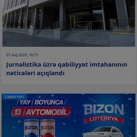
07 avq 2026, 16:15
Jurnalistika üzrə qabiliyyət imtahanının
nəticələri açıqlandı
CƏMİYYƏT