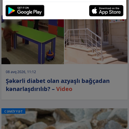
08 avq 2026, 11:12
Şəkərli diabet olan azyaşlı bağçadan
kənarlaşdırılıb? –
Video
CƏMİYYƏT