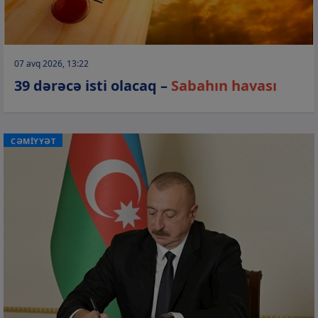
07 avq 2026, 13:22
39 dərəcə isti olacaq –
Sabahın havası
CƏMİYYƏT