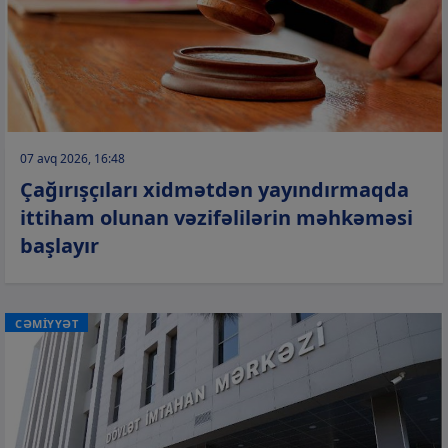
07 avq 2026, 16:48
Çağırışçıları xidmətdən yayındırmaqda
ittiham olunan vəzifəlilərin məhkəməsi
başlayır
CƏMİYYƏT