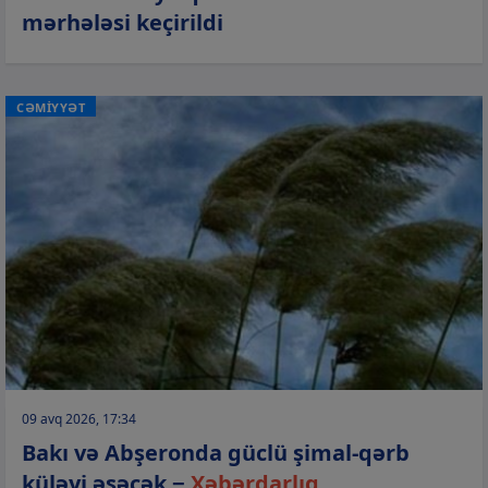
mərhələsi keçirildi
CƏMİYYƏT
09 avq 2026, 17:34
Bakı və Abşeronda güclü şimal-qərb
küləyi əsəcək −
Xəbərdarlıq