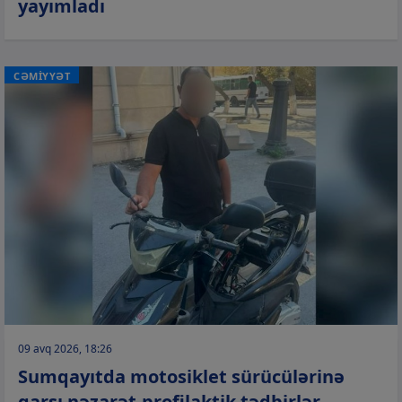
yayımladı
CƏMİYYƏT
09 avq 2026, 18:26
Sumqayıtda motosiklet sürücülərinə
qarşı nəzarət-profilaktik tədbirlər