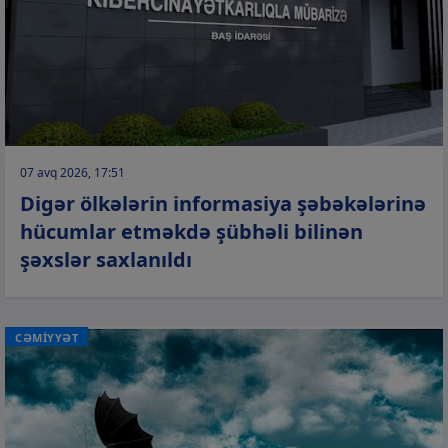
07 avq 2026, 17:51
Digər ölkələrin informasiya şəbəkələrinə
hücumlar etməkdə şübhəli bilinən
şəxslər saxlanıldı
CƏMİYYƏT