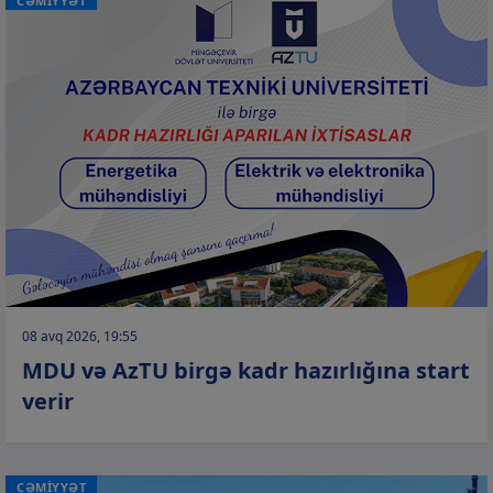
CƏMİYYƏT
08 avq 2026, 19:55
MDU və AzTU birgə kadr hazırlığına start
verir
CƏMİYYƏT