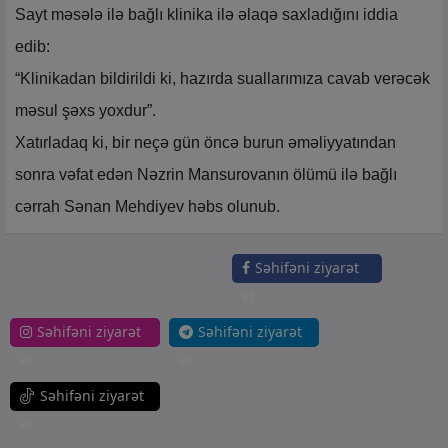
Sayt məsələ ilə bağlı klinika ilə əlaqə saxladığını iddia
edib:
“Klinikadan bildirildi ki, hazırda suallarımıza cavab verəcək
məsul şəxs yoxdur”.
Xatırladaq ki, bir neçə gün öncə burun əməliyyatından
sonra vəfat edən Nəzrin Mansurovanın ölümü ilə bağlı
cərrah Sənan Mehdiyev həbs olunub.
Səhifəni ziyarət
et
Səhifəni ziyarət
Səhifəni ziyarət
et
et
Səhifəni ziyarət
et