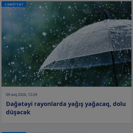
CƏMİYYƏT
09 avq 2026, 12:29
Dağətəyi rayonlarda yağış yağacaq, dolu
düşəcək