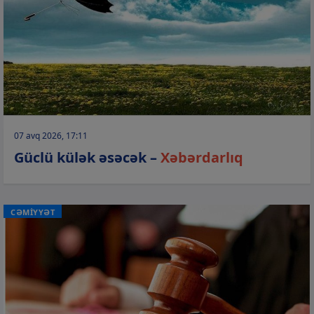
07 avq 2026, 17:11
Güclü külək əsəcək –
Xəbərdarlıq
CƏMİYYƏT