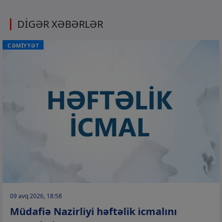
DİGƏR XƏBƏRLƏR
CƏMİYYƏT
09 avq 2026, 18:58
Müdafiə Nazirliyi həftəlik icmalını