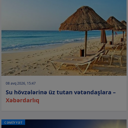
08 avq 2026, 15:47
Su hövzələrinə üz tutan vətəndaşlara –
Xəbərdarlıq
CƏMİYYƏT