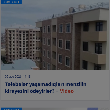
CƏMİYYƏT
09 avq 2026, 11:13
Tələbələr yaşamadıqları mənzilin
kirayəsini ödəyirlər? −
Video