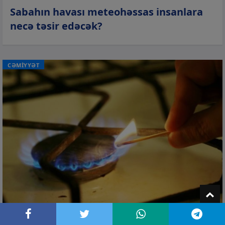
Sabahın havası meteohəssas insanlara
necə təsir edəcək?
CƏMİYYƏT
T
06 avq 2026, 21:47