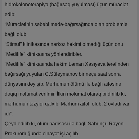
hidrokolonoterapiya (bağırsaq yuyulması) üçün müraciət
edib:
“Müraciətinin səbəbi mədə-bağırsağında olan problemlə
bağlı olub.
“Stimul” klinikasında narkoz həkimi olmadığı üçün onu
“Medilife” klinikasına yönləndiriblər.
“Medilife” klinikasında həkim Ləman Xasıyeva tərəfindən
bağırsağı yuyulan C.Süleymanov bir neçə saat sonra
dünyasını dəyişib. Mərhumun ölümü ilə bağlı ailəsinə
dəqiq məlumat verilmir. İlkin məlumat olaraq bildirilib ki,
mərhumun təzyiqi qalxıb. Mərhum ailəli olub, 2 övladı var
idi”.
Qeyd edilib ki, ölüm hadisəsi ilə bağlı Sabunçu Rayon
Prokurorluğunda cinayət işi açılıb.