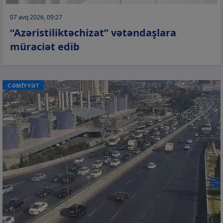
07 avq 2026, 09:27
“Azəristiliktəchizat” vətəndaşlara
müraciət edib
CƏMİYYƏT