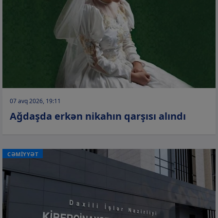
07 avq 2026, 19:11
Ağdaşda erkən nikahın qarşısı alındı
CƏMİYYƏT