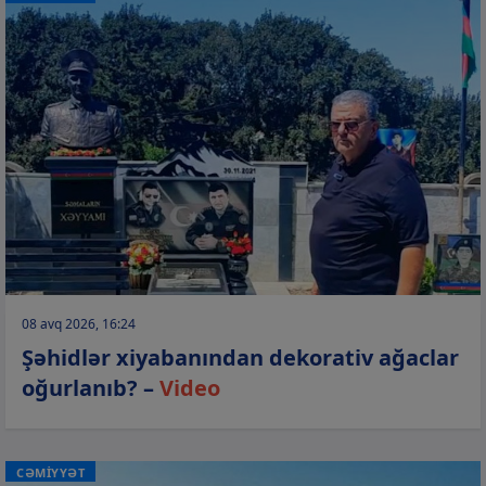
08 avq 2026, 16:24
Şəhidlər xiyabanından dekorativ ağaclar
oğurlanıb? –
Video
CƏMİYYƏT