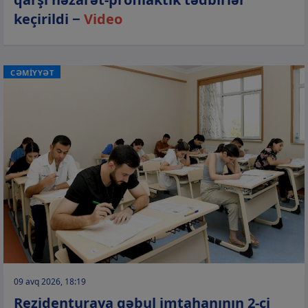
keçirildi −
Video
CƏMİYYƏT
09 avq 2026, 18:19
Rezidenturaya qəbul imtahanının 2-ci