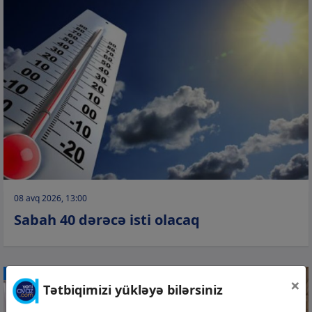
08 avq 2026, 13:00
Sabah 40 dərəcə isti olacaq
CƏMİYYƏT
×
Tətbiqimizi yükləyə bilərsiniz