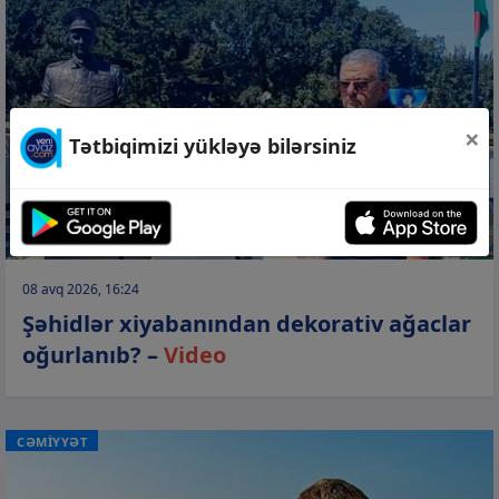
×
Tətbiqimizi yükləyə bilərsiniz
08 avq 2026, 16:24
Şəhidlər xiyabanından dekorativ ağaclar
oğurlanıb? –
Video
CƏMİYYƏT