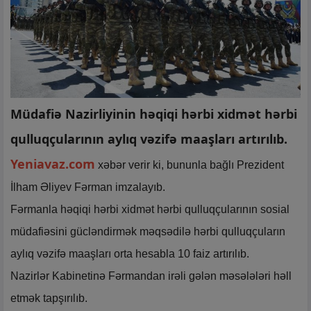
Müdafiə Nazirliyinin həqiqi hərbi xidmət hərbi
qulluqçularının aylıq vəzifə maaşları artırılıb.
Yeniavaz.com
xəbər verir ki, bununla bağlı Prezident
İlham Əliyev Fərman imzalayıb.
Fərmanla həqiqi hərbi xidmət hərbi qulluqçularının sosial
müdafiəsini gücləndirmək məqsədilə hərbi qulluqçuların
aylıq vəzifə maaşları orta hesabla 10 faiz artırılıb.
Nazirlər Kabinetinə Fərmandan irəli gələn məsələləri həll
etmək tapşırılıb.