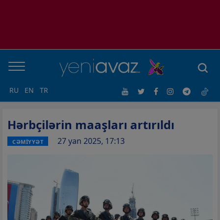
RU
EN
TR
Hərbçilərin maaşları artırıldı
27 yan 2025, 17:13
CƏMİYYƏT