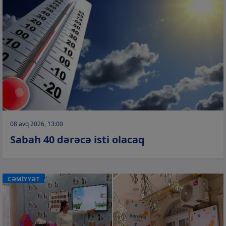
08 avq 2026, 13:00
Sabah 40 dərəcə isti olacaq
CƏMİYYƏT