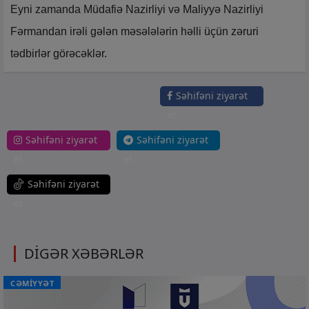
Eyni zamanda Müdafiə Nazirliyi və Maliyyə Nazirliyi
Fərmandan irəli gələn məsələlərin həlli üçün zəruri
tədbirlər görəcəklər.
Səhifəni ziyarət
et
Səhifəni ziyarət
Səhifəni ziyarət
et
et
Səhifəni ziyarət
et
DİGƏR XƏBƏRLƏR
CƏMİYYƏT