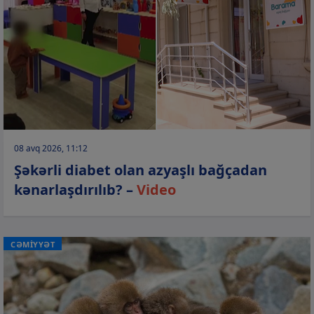
08 avq 2026, 11:12
Şəkərli diabet olan azyaşlı bağçadan
kənarlaşdırılıb? –
Video
CƏMİYYƏT