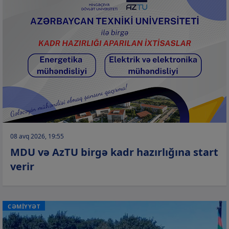
08 avq 2026, 19:55
MDU və AzTU birgə kadr hazırlığına start
verir
CƏMİYYƏT