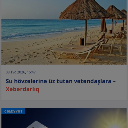
08 avq 2026, 15:47
Su hövzələrinə üz tutan vətəndaşlara –
Xəbərdarlıq
CƏMİYYƏT