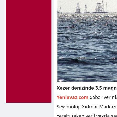
Xəzər dənizində 3.5 maqni
Yeniavaz.com
xəbər verir 
Seysmoloji Xidmət Mərkəzin
Yeraltı təkan yerli vaxtla s