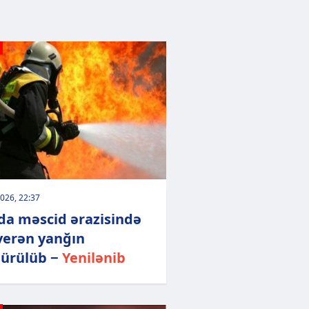
026, 22:37
da məscid ərazisində
verən yanğın
ürülüb −
Yenilənib