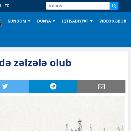
N
TR
GÜNDƏM
DÜNYA
İQTİSADİYYAT
VİDEO XƏBƏR
də zəlzələ olub