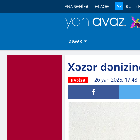
AZ
RU
E
ANA SƏHİFƏ
ƏLAQƏ
DİGƏR
Xəzər dənizin
26 yan 2025, 17:48
HADİSƏ