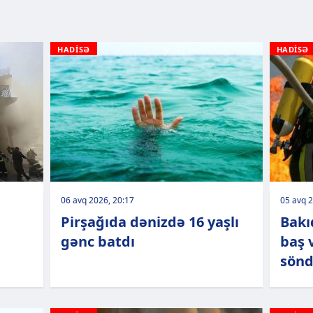
HADİSƏ
HADİSƏ
06 avq 2026, 20:17
05 avq 2
Pirşağıda dənizdə 16 yaşlı
Bakı
b
gənc batdı
baş 
sönd