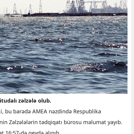
tudalı zəlzələ olub.
ki, bu barədə AMEA nəzdində Respublika
in Zəlzələlərin tədqiqatı bürosu məlumat yayıb.
aat 16:57-də qeydə alınıb.