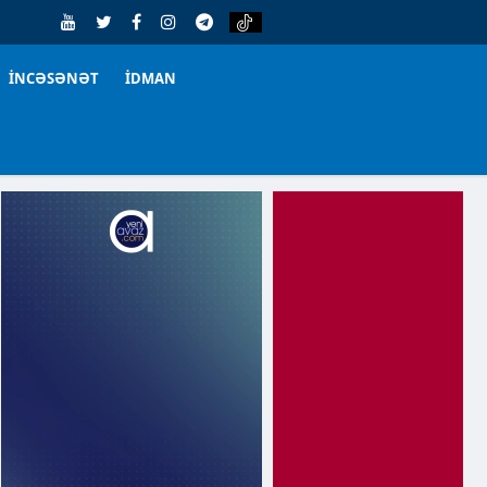
İNCƏSƏNƏT
İDMAN