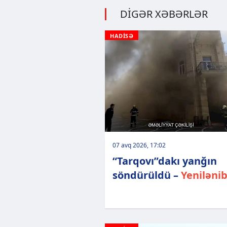
DİGƏR XƏBƏRLƏR
HADİSƏ
07 avq 2026, 17:02
“Tarqovı”dakı yanğın
söndürüldü –
Yeniləni