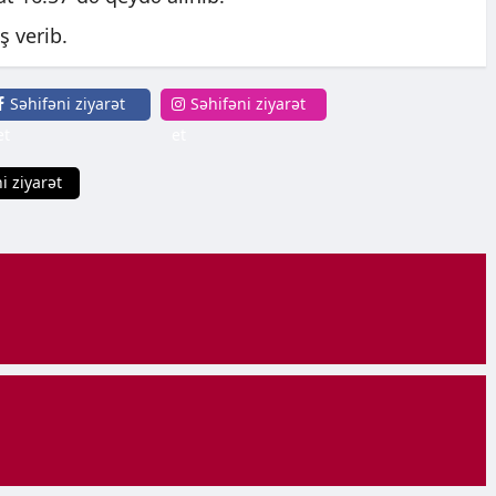
ş verib.
Səhifəni ziyarət
Səhifəni ziyarət
et
et
i ziyarət