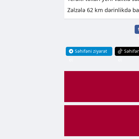
Zəlzələ 62 km dərinlikdə ba
Səhifəni ziyarət
Səhifən
et
et