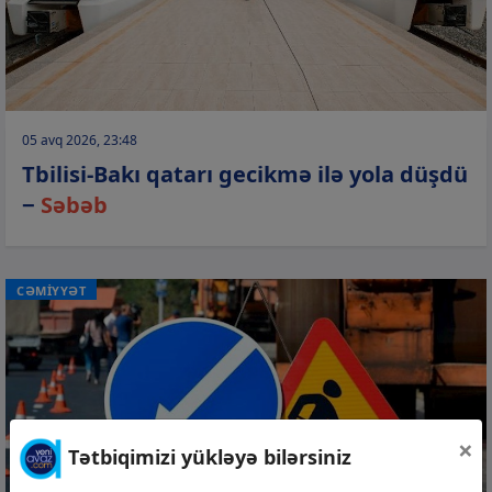
05 avq 2026, 23:48
Tbilisi-Bakı qatarı gecikmə ilə yola düşdü
−
Səbəb
CƏMİYYƏT
×
Tətbiqimizi yükləyə bilərsiniz