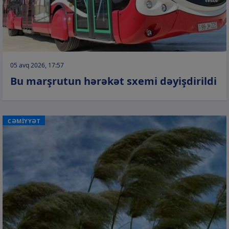
05 avq 2026, 17:57
Bu marşrutun hərəkət sxemi dəyişdirildi
CƏMİYYƏT