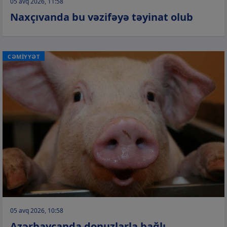
05 avq 2026, 11:58
Naxçıvanda bu vəzifəyə təyinat olub
CƏMİYYƏT
05 avq 2026, 10:58
Azərbaycanda donuzlarla bağlı