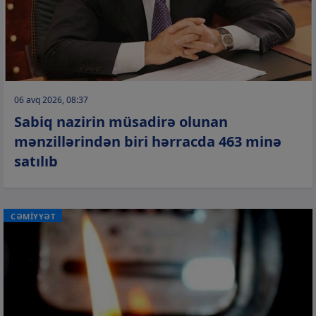
06 avq 2026, 08:37
Sabiq nazirin müsadirə olunan
mənzillərindən biri hərracda 463 minə
satılıb
CƏMİYYƏT