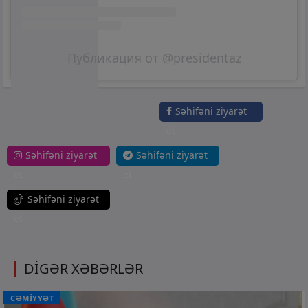
Публикация от @presidentaz
Səhifəni ziyarət
et
Səhifəni ziyarət
Səhifəni ziyarət
et
et
Səhifəni ziyarət
et
DİGƏR XƏBƏRLƏR
CƏMİYYƏT