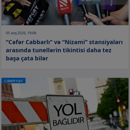
05 avq 2026, 19:08
“Cəfər Cabbarlı” və “Nizami” stansiyaları
arasında tunellərin tikintisi daha tez
başa çata bilər
CƏMİYYƏT