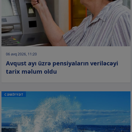
06 avq 2026, 11:20
Avqust ayı üzrə pensiyaların veriləcəyi
tarix məlum oldu
CƏMİYYƏT