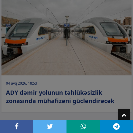
04 avq 2026, 18:53
ADY dəmir yolunun təhlükəsizlik
zonasında mühafizəni gücləndirəcək
T
CƏMİYYƏT