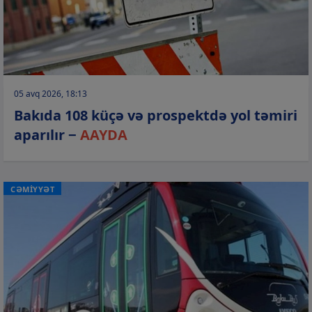
05 avq 2026, 18:13
Bakıda 108 küçə və prospektdə yol təmiri
aparılır −
AAYDA
CƏMİYYƏT