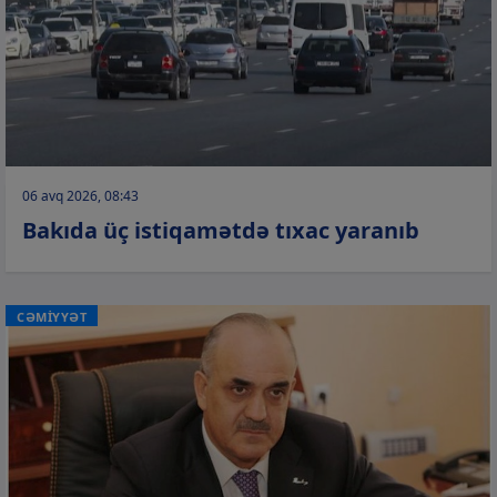
06 avq 2026, 08:43
Bakıda üç istiqamətdə tıxac yaranıb
CƏMİYYƏT