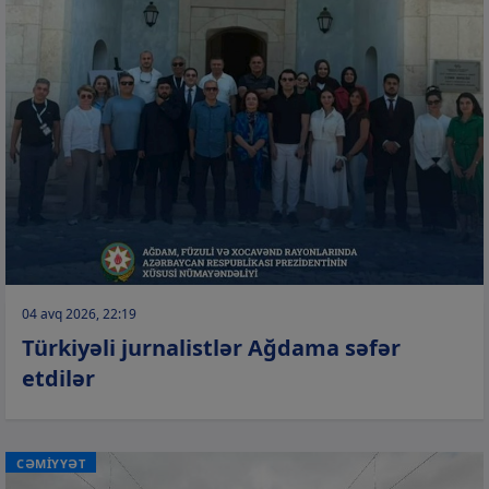
04 avq 2026, 22:19
Türkiyəli jurnalistlər Ağdama səfər
etdilər
CƏMİYYƏT