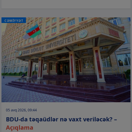
CƏMİYYƏT
05 avq 2026, 09:44
BDU-da təqaüdlər nə vaxt veriləcək? –
Açıqlama