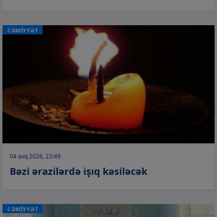
CƏMİYYƏT
04 avq 2026, 23:49
Bəzi ərazilərdə işıq kəsiləcək
CƏMİYYƏT