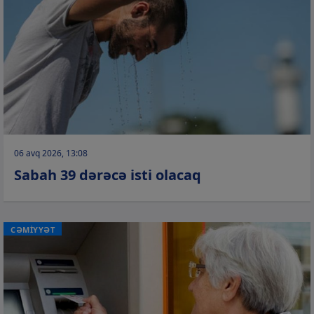
06 avq 2026, 13:08
Sabah 39 dərəcə isti olacaq
CƏMİYYƏT