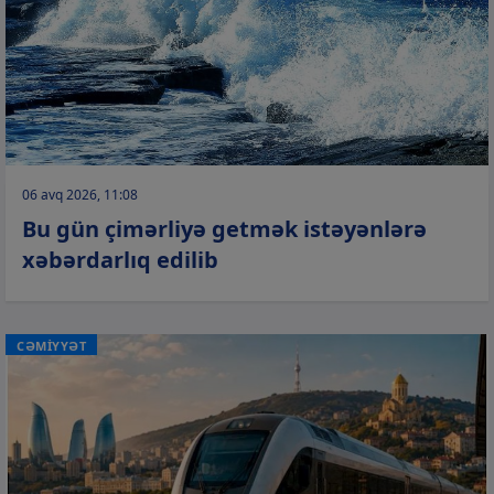
06 avq 2026, 11:08
Bu gün çimərliyə getmək istəyənlərə
xəbərdarlıq edilib
CƏMİYYƏT