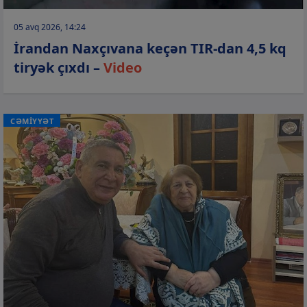
05 avq 2026, 14:24
İrandan Naxçıvana keçən TIR-dan 4,5 kq
tiryək çıxdı –
Video
CƏMİYYƏT