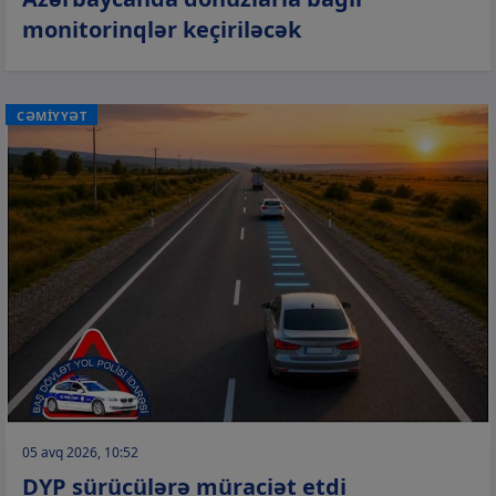
monitorinqlər keçiriləcək
CƏMİYYƏT
05 avq 2026, 10:52
DYP sürücülərə müraciət etdi