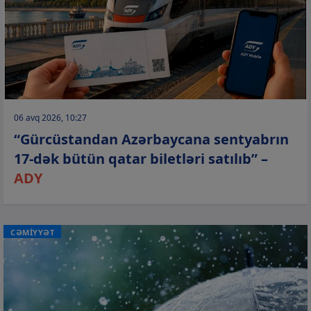
06 avq 2026, 10:27
“Gürcüstandan Azərbaycana sentyabrın
17-dək bütün qatar biletləri satılıb” –
ADY
CƏMİYYƏT