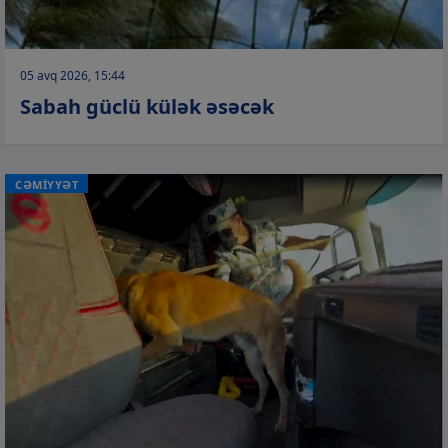
05 avq 2026, 15:44
Sabah güclü külək əsəcək
CƏMİYYƏT