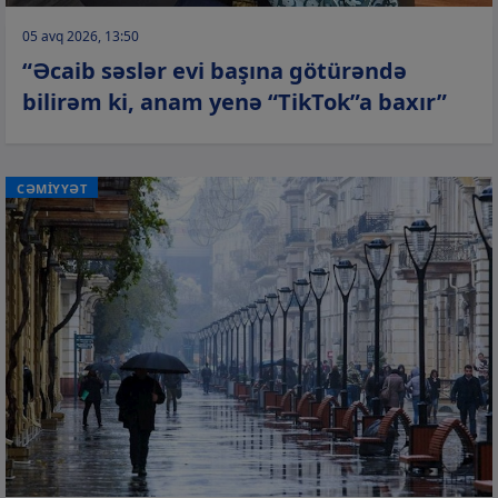
05 avq 2026, 13:50
“Əcaib səslər evi başına götürəndə
bilirəm ki, anam yenə “TikTok”a baxır”
CƏMİYYƏT