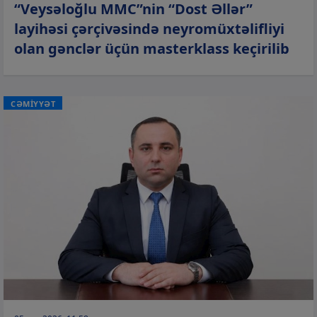
“Veysəloğlu MMC”nin “Dost Əllər”
layihəsi çərçivəsində neyromüxtəlifliyi
olan gənclər üçün masterklass keçirilib
CƏMİYYƏT