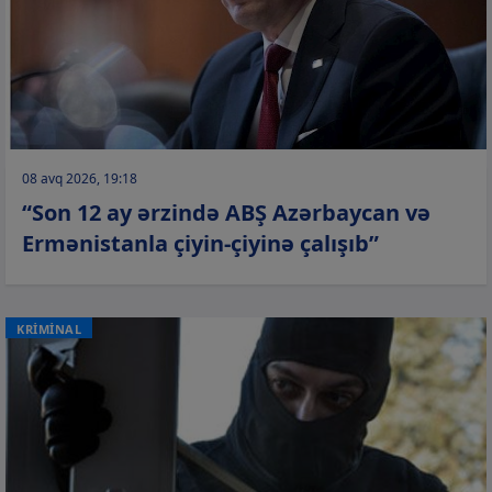
08 avq 2026, 19:18
“Son 12 ay ərzində ABŞ Azərbaycan və
Ermənistanla çiyin-çiyinə çalışıb”
KRİMİNAL