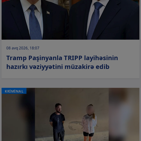
08 avq 2026, 18:07
Tramp Paşinyanla TRIPP layihəsinin
hazırkı vəziyyətini müzakirə edib
KRİMİNAL