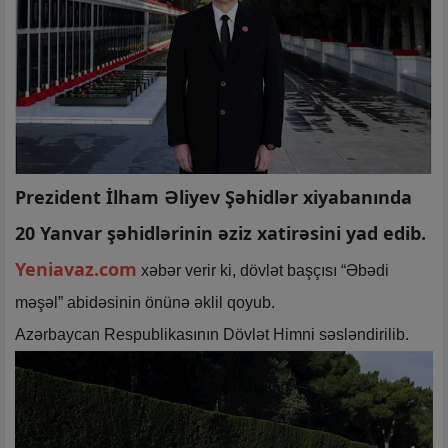
Prezident İlham Əliyev Şəhidlər xiyabanında
20 Yanvar şəhidlərinin əziz xatirəsini yad edib.
Yeniavaz.com
xəbər verir ki, dövlət başçısı “Əbədi
məşəl” abidəsinin önünə əklil qoyub.
Azərbaycan Respublikasının Dövlət Himni səsləndirilib.