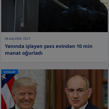
08 avq 2026, 18:27
Yanında işləyən şəxs evindən 10 min
manat oğurladı
SİYASƏT