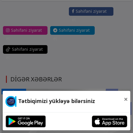
Səhifəni ziyarət
et
Səhifəni ziyarət
Səhifəni ziyarət
et
et
Səhifəni ziyarət
et
DİGƏR XƏBƏRLƏR
CƏMİYYƏT
×
Tətbiqimizi yükləyə bilərsiniz