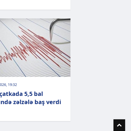
026, 19:32
atkada 5,5 bal
ndə zəlzələ baş verdi
To