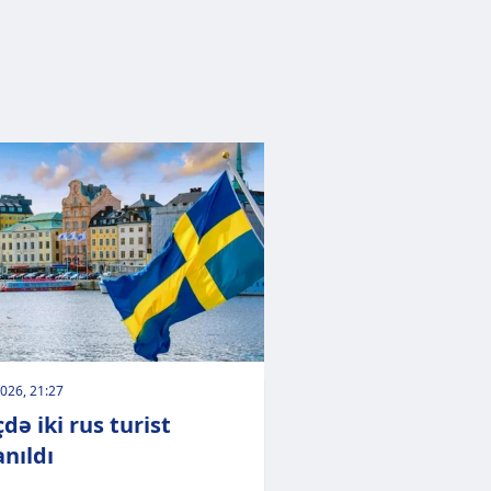
026, 21:27
də iki rus turist
anıldı