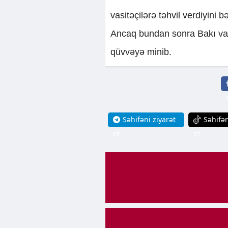
vasitəçilərə təhvil verdiyini 
Ancaq bundan sonra Bakı vax
qüvvəyə minib.
Səhifəni ziyarət
Səhifən
et
et