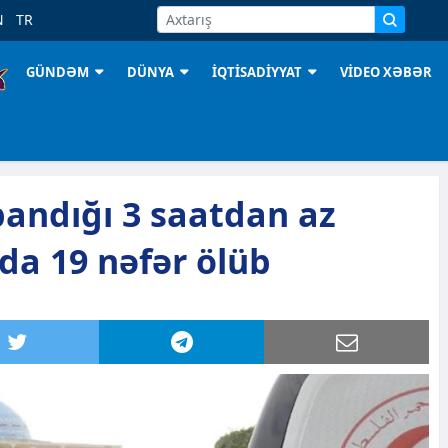
N
TR
GÜNDƏM
DÜNYA
İQTİSADİYYAT
VİDEO XƏBƏR
andığı 3 saatdan az
da 19 nəfər ölüb