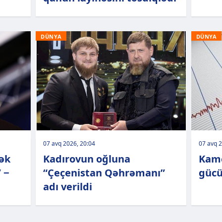
DÜNYA
DÜNYA
07 avq 2026, 20:04
07 avq 2
ək
Kadırovun oğluna
Kamç
 −
“Çeçenistan Qəhrəmanı”
gücü
adı verildi