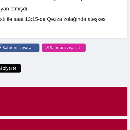
bəyan etmişdi.
tı ilə saat 13:15-də Qəzza zolağında atəşkəs
Səhifəni ziyarət
Səhifəni ziyarət
et
et
i ziyarət