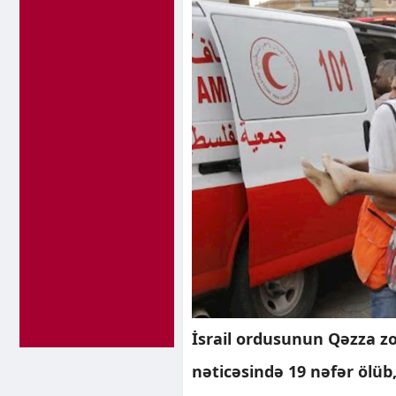
İsrail ordusunun Qəzza zo
nəticəsində 19 nəfər ölüb,