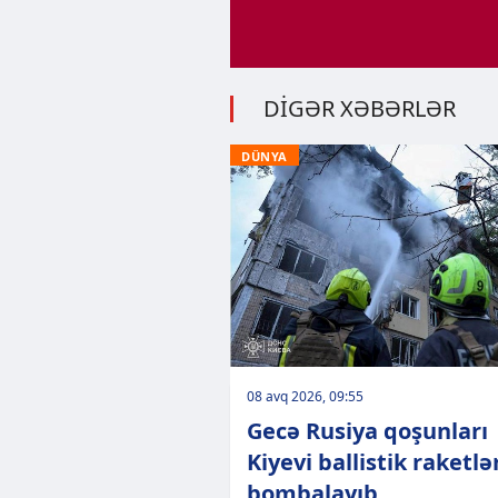
DİGƏR XƏBƏRLƏR
DÜNYA
08 avq 2026, 09:55
Gecə Rusiya qoşunları
Kiyevi ballistik raketlə
bombalayıb