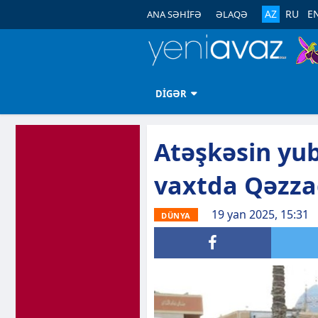
AZ
RU
E
ANA SƏHİFƏ
ƏLAQƏ
DİGƏR
Atəşkəsin yub
vaxtda Qəzza
19 yan 2025, 15:31
DÜNYA