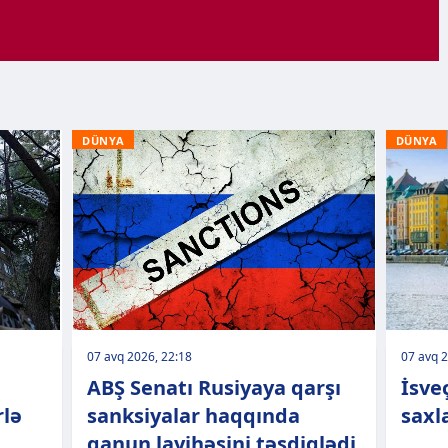
DÜNYA
DÜNYA
07 avq 2026, 22:18
07 avq 2
ABŞ Senatı Rusiyaya qarşı
İsveç
rlə
sanksiyalar haqqında
saxl
qanun layihəsini təsdiqlədi