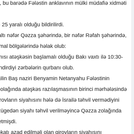
i, bu barədə Fələstin anklavının mülki müdafiə xidməti
5 yaralı olduğu bildirilirdi.
tı nəfər Qəzza şəhərində, bir nəfər Rəfah şəhərində,
mal bölgələrində həlak olub:
ısı atəşkəsin başlamalı olduğu Bakı vaxtı ilə 10:30-
dirdiyi zərbələrin qurbanı olub.
ailin Baş naziri Benyamin Netanyahu Fələstinin
ağında atəşkəs razılaşmasının birinci mərhələsində
ovların siyahısını hələ də İsrailə təhvil vermədiyini
zügedən siyahı təhvil verilməyincə Qəzza zolağında
tmişdi.
ı azad edilməli olan girovların siyahısını