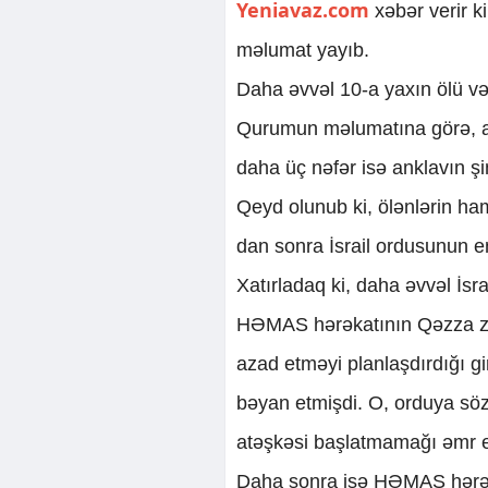
Yeniavaz.com
xəbər verir k
məlumat yayıb.
Daha əvvəl 10-a yaxın ölü və 2
Qurumun məlumatına görə, al
daha üç nəfər isə anklavın şi
Qeyd olunub ki, ölənlərin ham
dan sonra İsrail ordusunun en
Xatırladaq ki, daha əvvəl İsr
HƏMAS hərəkatının Qəzza zol
azad etməyi planlaşdırdığı gir
bəyan etmişdi. O, orduya sö
atəşkəsi başlatmamağı əmr e
Daha sonra isə HƏMAS hərəkat