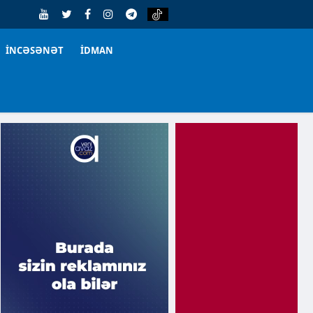
İNCƏSƏNƏT
İDMAN