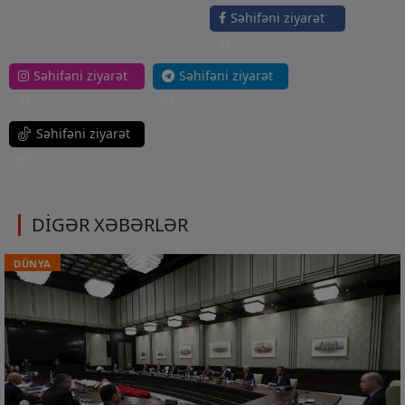
Səhifəni ziyarət
et
Səhifəni ziyarət
Səhifəni ziyarət
et
et
Səhifəni ziyarət
et
DİGƏR XƏBƏRLƏR
DÜNYA