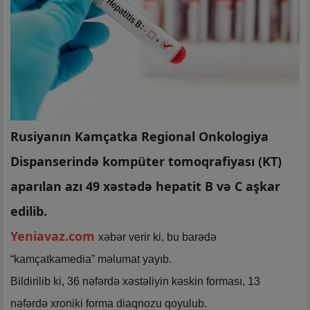
Rusiyanın Kamçatka Regional Onkologiya
Dispanserində kompüter tomoqrafiyası (KT)
aparılan azı 49 xəstədə hepatit B və C aşkar
edilib.
Yeniavaz.com
xəbər verir ki, bu barədə
“kamçatkamedia” məlumat yayıb.
Bildirilib ki, 36 nəfərdə xəstəliyin kəskin forması, 13
nəfərdə xroniki forma diaqnozu qoyulub.