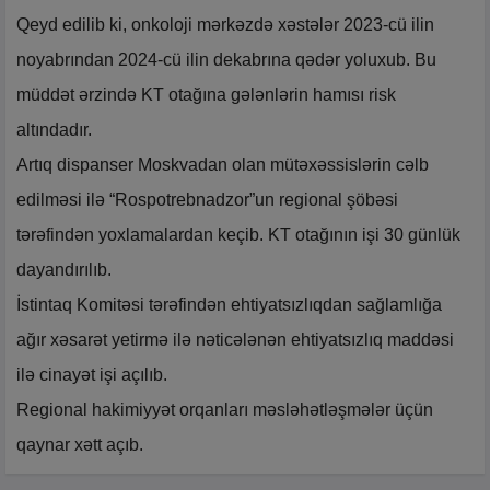
Qeyd edilib ki, onkoloji mərkəzdə xəstələr 2023-cü ilin
noyabrından 2024-cü ilin dekabrına qədər yoluxub. Bu
müddət ərzində KT otağına gələnlərin hamısı risk
altındadır.
Artıq dispanser Moskvadan olan mütəxəssislərin cəlb
edilməsi ilə “Rospotrebnadzor”un regional şöbəsi
tərəfindən yoxlamalardan keçib. KT otağının işi 30 günlük
dayandırılıb.
İstintaq Komitəsi tərəfindən ehtiyatsızlıqdan sağlamlığa
ağır xəsarət yetirmə ilə nəticələnən ehtiyatsızlıq maddəsi
ilə cinayət işi açılıb.
Regional hakimiyyət orqanları məsləhətləşmələr üçün
qaynar xətt açıb.