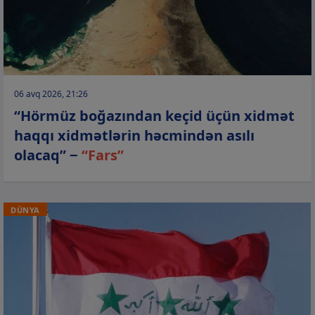
06 avq 2026, 21:26
“Hörmüz boğazından keçid üçün xidmət
haqqı xidmətlərin həcmindən asılı
olacaq” −
“Fars”
DÜNYA