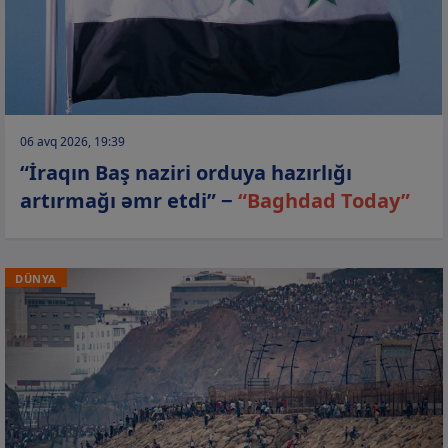
06 avq 2026, 19:39
“İraqın Baş naziri orduya hazırlığı
artırmağı əmr etdi” −
“Baghdad Today”
DÜNYA