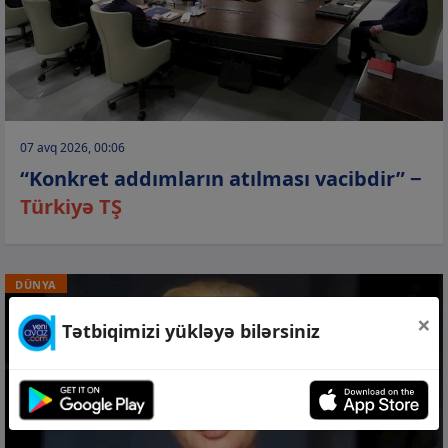
07 avq 2026, 00:06
“Konkret addımların atılması vacibdir” −
Türkiyə TŞ
DÜNYA
×
Tətbiqimizi yükləyə bilərsiniz