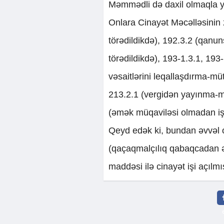
Məmmədli də daxil olmaqla yed
Onlara Cinayət Məcəlləsinin 
törədildikdə), 192.3.2 (qanu
törədildikdə), 193-1.3.1, 193-
vəsaitlərini leqallaşdırma-mü
213.2.1 (vergidən yayınma-mü
(əmək müqaviləsi olmadan işçi
Qeyd edək ki, bundan əvvəl o
(qaçaqmalçılıq qabaqcadan əlb
maddəsi ilə cinayət işi açılmı