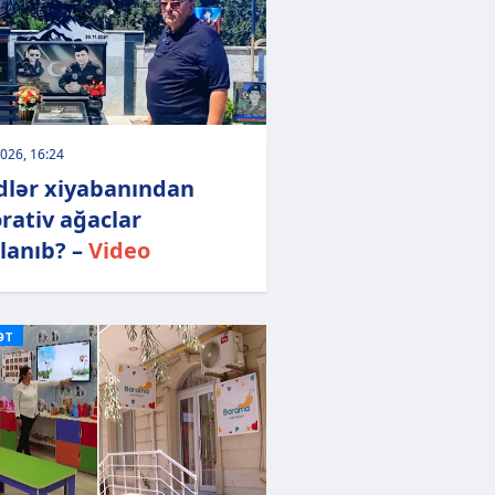
026, 16:24
dlər xiyabanından
rativ ağaclar
lanıb? –
Video
ƏT