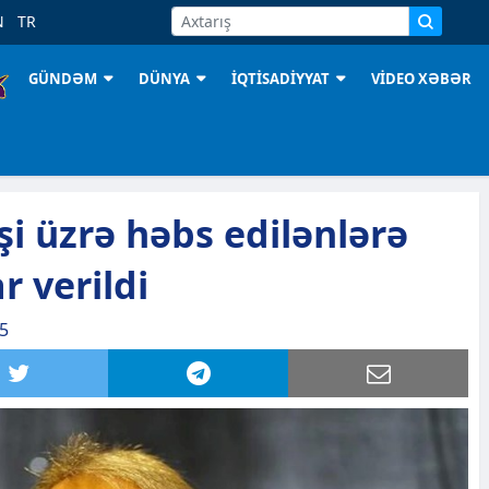
N
TR
GÜNDƏM
DÜNYA
İQTİSADİYYAT
VİDEO XƏBƏR
şi üzrə həbs edilənlərə
r verildi
15