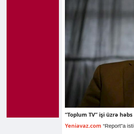
“Toplum TV” işi üzrə həbs 
Yeniavaz.com
“Report”a ist