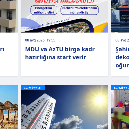
08 avq 2026, 19:55
08 avq 2
rı
MDU və AzTU birgə kadr
Şəhi
hazırlığına start verir
deko
oğur
CƏMİYYƏT
CƏMİYY