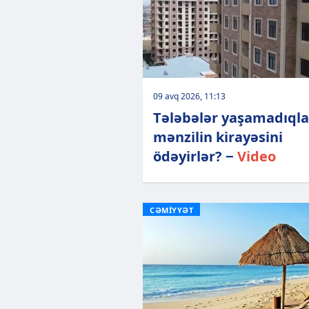
09 avq 2026, 11:13
Tələbələr yaşamadıqla
mənzilin kirayəsini
ödəyirlər? −
Video
CƏMİYYƏT