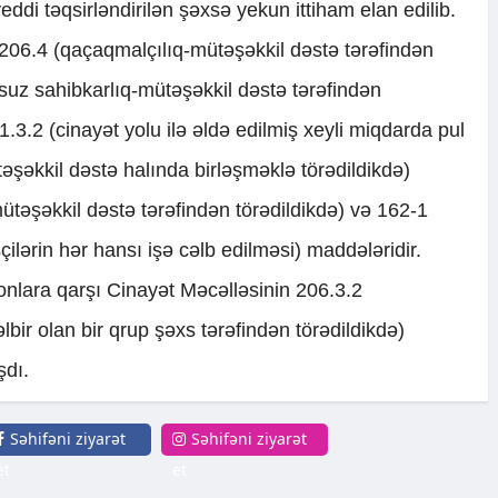
di təqsirləndirilən şəxsə yekun ittiham elan edilib.
206.4 (qaçaqmalçılıq-mütəşəkkil dəstə tərəfindən
nsuz sahibkarlıq-mütəşəkkil dəstə tərəfindən
1.3.2 (cinayət yolu ilə əldə edilmiş xeyli miqdarda pul
təşəkkil dəstə halında birləşməklə törədildikdə)
təşəkkil dəstə tərəfindən törədildikdə) və 162-1
lərin hər hansı işə cəlb edilməsi) maddələridir.
nlara qarşı Cinayət Məcəlləsinin 206.3.2
ir olan bir qrup şəxs tərəfindən törədildikdə)
şdı.
Səhifəni ziyarət
Səhifəni ziyarət
et
et