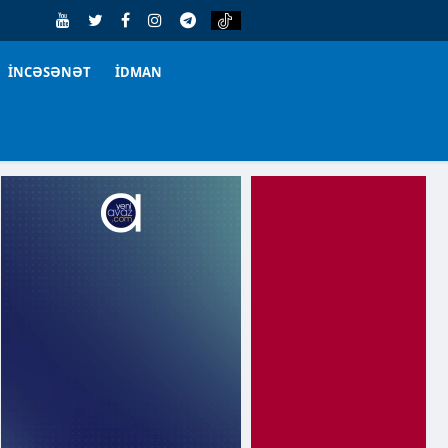
İNCƏSƏNƏT
İDMAN