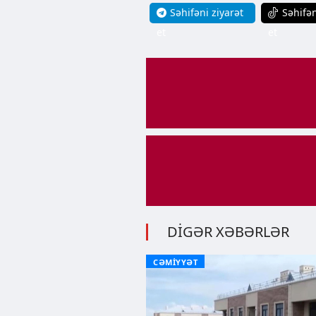
Səhifəni ziyarət
Səhifən
et
et
DİGƏR XƏBƏRLƏR
CƏMİYYƏT