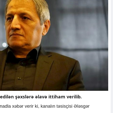
edilən şəxslərə əlavə ittiham verilib.
inadla xəbər verir ki, kanalın təsisçisi Ələsgər