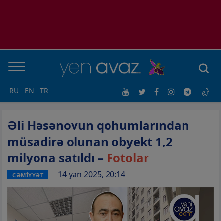
RU
EN
TR
Əli Həsənovun qohumlarından
müsadirə olunan obyekt 1,2
milyona satıldı –
Fotolar
14 yan 2025, 20:14
CƏMİYYƏT