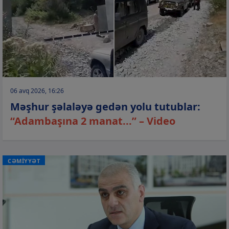
06 avq 2026, 16:26
Məşhur şəlaləyə gedən yolu tutublar:
“Adambaşına 2 manat...” – Video
CƏMİYYƏT