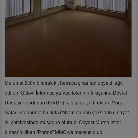
Məlumat üçün bildirək ki, hərraca çıxarılan obyekt ləğv
edilən Kütləvi İnformasiya Vasitələrinin İnkişafına Dövlət
Dəstəyi Fondunun (KİVDF) sabiq icraçı direktoru Vüqar
Səfərli və onunla birlikdə ittiham olunan şəxslərin cinayət
işi çərçivəsində müsadirə olunub. Obyekt “Jurnalistlər
binası”nı tikən “Portos” MMC-yə məxsus olub.