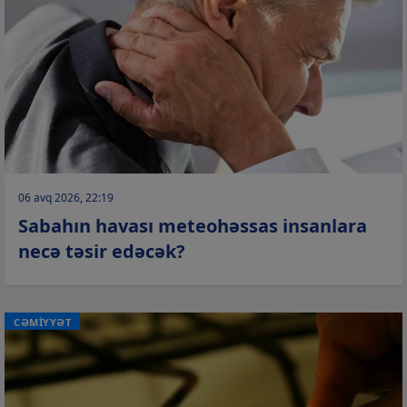
06 avq 2026, 22:19
Sabahın havası meteohəssas insanlara
necə təsir edəcək?
CƏMİYYƏT