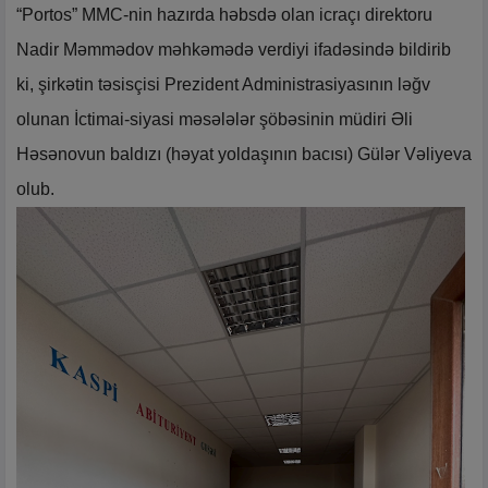
“Portos” MMC-nin hazırda həbsdə olan icraçı direktoru
Nadir Məmmədov məhkəmədə verdiyi ifadəsində bildirib
ki, şirkətin təsisçisi Prezident Administrasiyasının ləğv
olunan İctimai-siyasi məsələlər şöbəsinin müdiri Əli
Həsənovun baldızı (həyat yoldaşının bacısı) Gülər Vəliyeva
olub.