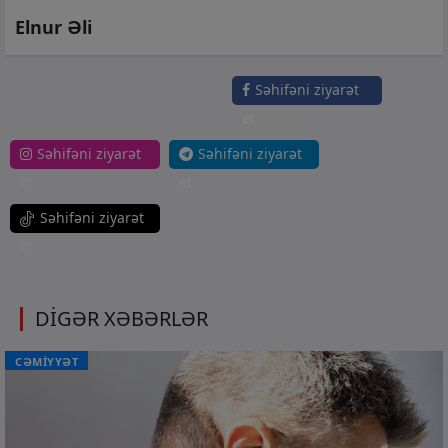
Elnur Əli
Səhifəni ziyarət
et
Səhifəni ziyarət
Səhifəni ziyarət
et
et
Səhifəni ziyarət
et
DİGƏR XƏBƏRLƏR
CƏMİYYƏT