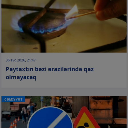
06 avq 2026, 21:47
Paytaxtın bəzi ərazilərində qaz
olmayacaq
CƏMİYYƏT