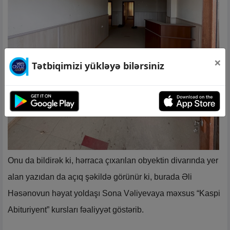
×
Tətbiqimizi yükləyə bilərsiniz
Onu da bildirək ki, hərraca çıxarılan obyektin divarında yer
alan yazıdan da açıq şəkildə görünür ki, burada Əli
Həsənovun həyat yoldaşı Sona Vəliyevaya məxsus “Kaspi
Abituriyent” kursları fəaliyyət göstərib.