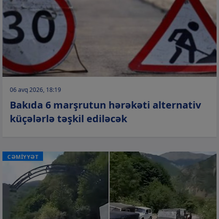
06 avq 2026, 18:19
Bakıda 6 marşrutun hərəkəti alternativ
küçələrlə təşkil ediləcək
CƏMİYYƏT