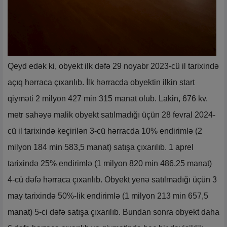
Qeyd edək ki, obyekt ilk dəfə 29 noyabr 2023-cü il tarixində
açıq hərraca çıxarılıb. İlk hərracda obyektin ilkin start
qiyməti 2 milyon 427 min 315 manat olub. Lakin, 676 kv.
metr sahəyə malik obyekt satılmadığı üçün 28 fevral 2024-
cü il tarixində keçirilən 3-cü hərracda 10% endirimlə (2
milyon 184 min 583,5 manat) satışa çıxarılıb. 1 aprel
tarixində 25% endirimlə (1 milyon 820 min 486,25 manat)
4-cü dəfə hərraca çıxarılıb. Obyekt yenə satılmadığı üçün 3
may tarixində 50%-lik endirimlə (1 milyon 213 min 657,5
manat) 5-ci dəfə satışa çıxarılıb. Bundan sonra obyekt daha