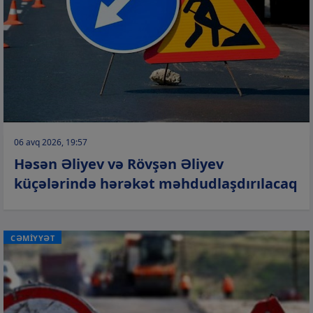
06 avq 2026, 19:57
Həsən Əliyev və Rövşən Əliyev
küçələrində hərəkət məhdudlaşdırılacaq
CƏMİYYƏT