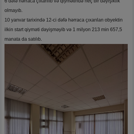
6 dəfə hərraca çıxarılıb və qiymətində heç bir dəyişiklik
olmayıb.
10 yanvar tarixində 12-ci dəfə hərraca çıxarılan obyektin
ilkin start qiyməti dəyişməyib və 1 milyon 213 min 657,5
manata da satılıb.