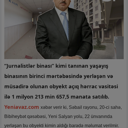
“Jurnalistlər binası” kimi tanınan yaşayış
binasının birinci mərtəbəsində yerləşən və
müsadirə olunan obyekt açıq hərrac vasitəsi
ilə 1 milyon 213 min 657,5 manata satılıb.
Yeniavaz.com
xəbər verir ki, Səbail rayonu, 20-ci sahə,
Bibiheybət qəsəbəsi, Yeni Salyan yolu, 22 ünvanında
yerləşən bu obyekti kimin aldığı barədə məlumat verilmir.