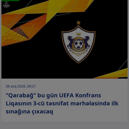
06 avq 2026, 09:21
“Qarabağ” bu gün UEFA Konfrans
Liqasının 3-cü təsnifat mərhələsində ilk
sınağına çıxacaq