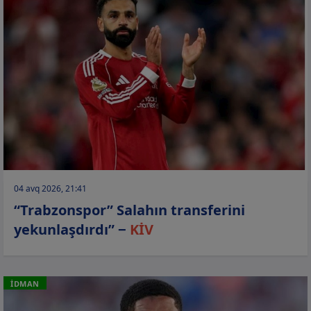
04 avq 2026, 21:41
“Trabzonspor” Salahın transferini
yekunlaşdırdı” −
KİV
İDMAN