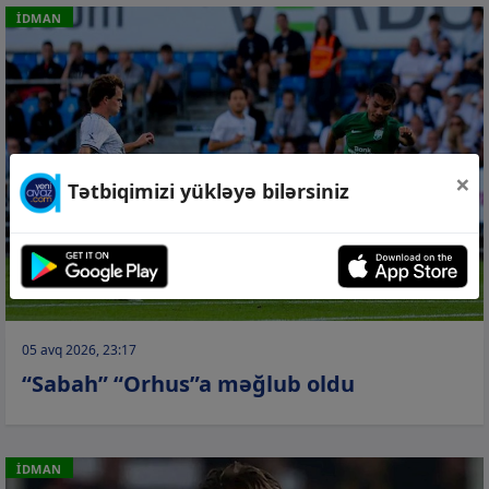
İDMAN
×
Tətbiqimizi yükləyə bilərsiniz
05 avq 2026, 23:17
“Sabah” “Orhus”a məğlub oldu
İDMAN