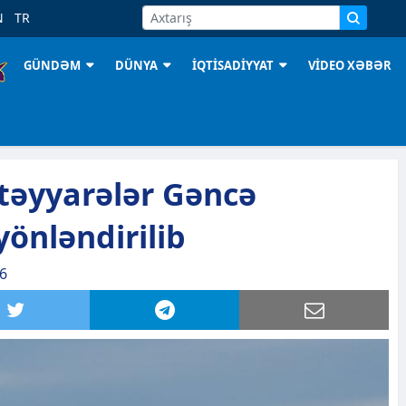
N
TR
GÜNDƏM
DÜNYA
İQTİSADİYYAT
VİDEO XƏBƏR
təyyarələr Gəncə
önləndirilib
56