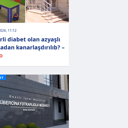
026, 11:12
rli diabet olan azyaşlı
adan kənarlaşdırılıb? –
o
ƏT