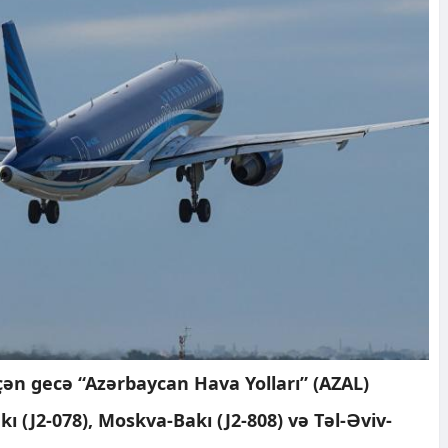
ən gecə “Azərbaycan Hava Yolları” (AZAL)
kı (J2-078), Moskva-Bakı (J2-808) və Təl-Əviv-