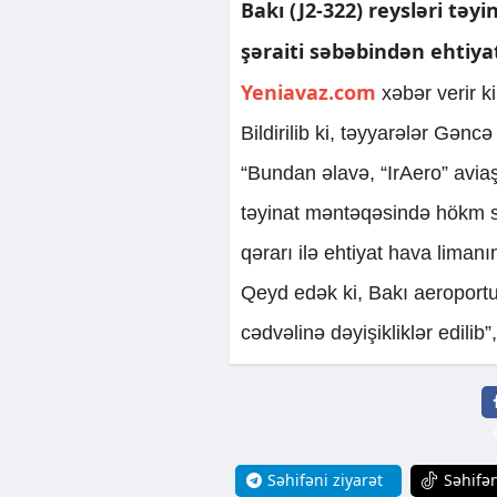
Bakı (J2-322) reysləri t
şəraiti səbəbindən ehtiya
Yeniavaz.com
xəbər verir k
Bildirilib ki, təyyarələr Gən
“Bundan əlavə, “IrAero” avia
təyinat məntəqəsində hökm s
qərarı ilə ehtiyat hava limanın
Qeyd edək ki, Bakı aeroportu
cədvəlinə dəyişikliklər edilib”
Səhifəni ziyarət
Səhifən