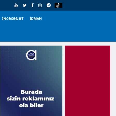
İNCƏSƏNƏT
İDMAN