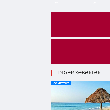
et
et
DİGƏR XƏBƏRLƏR
CƏMİYYƏT