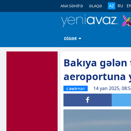
AZ
RU
E
ANA SƏHİFƏ
ƏLAQƏ
DİGƏR
Bakıya gələn 
aeroportuna y
14 yan 2025, 08:
CƏMİYYƏT