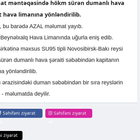
əyinat məntəqəsində hökm sürən dumanlı hava
t hava limanına yönləndirilib.
i, bu barədə AZAL məlumat yayıb.
cə Beynəlxalq Hava Limanında uğurla eniş edib.
şirkətinə məxsus SU95 tipli Novosibirsk-Bakı reysi
ürən dumanlı hava şəraiti səbəbindən kapitanın
a yönləndirilib.
 ərazisindəki duman səbəbindən bir sıra reyslərin
, - məlumatda deyilir.
Səhifəni ziyarət
Səhifəni ziyarət
et
et
i ziyarət