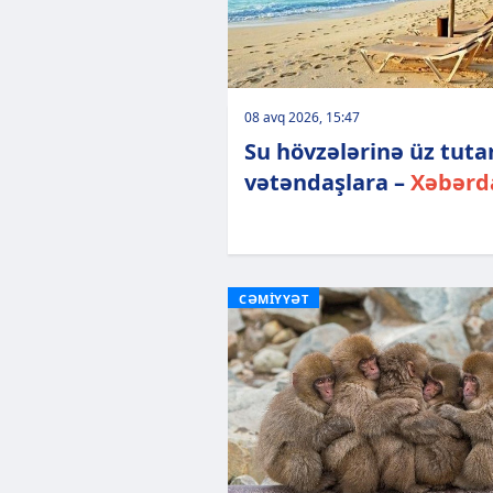
08 avq 2026, 15:47
Su hövzələrinə üz tuta
vətəndaşlara –
Xəbərd
CƏMİYYƏT