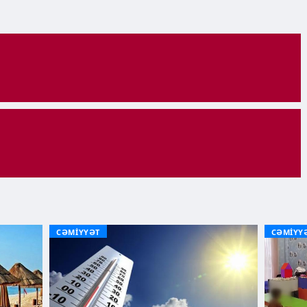
CƏMİYYƏT
CƏMİYY