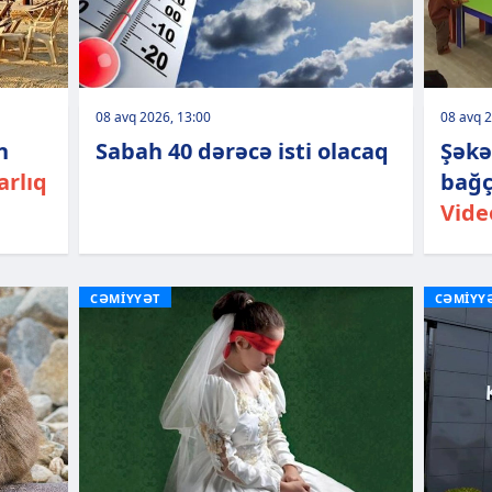
08 avq 2026, 13:00
08 avq 2
n
Sabah 40 dərəcə isti olacaq
Şəkə
arlıq
bağç
Vide
CƏMİYYƏT
CƏMİYY