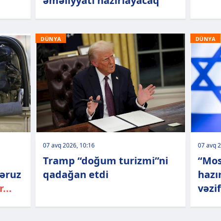
əməliyyatı hazırlayacaq
DÜNYA
DÜNYA
07 avq 2026, 10:16
07 avq 2
Tramp “doğum turizmi”ni
“Mos
əruz
qadağan etdi
hazı
...
vəzif