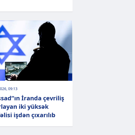
026, 09:13
sad”ın İranda çevriliş
rlayan iki yüksək
əlisi işdən çıxarılıb