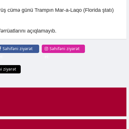
rüş cümə günü Trampın Mar-a-Laqo (Florida ştatı)
ərrüatlarını açıqlamayıb.
Səhifəni ziyarət
Səhifəni ziyarət
et
et
i ziyarət