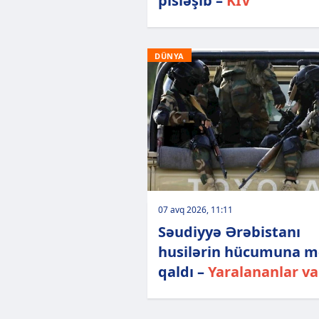
pisləşib –
KİV
DÜNYA
07 avq 2026, 11:11
Səudiyyə Ərəbistanı
husilərin hücumuna m
qaldı –
Yaralananlar var