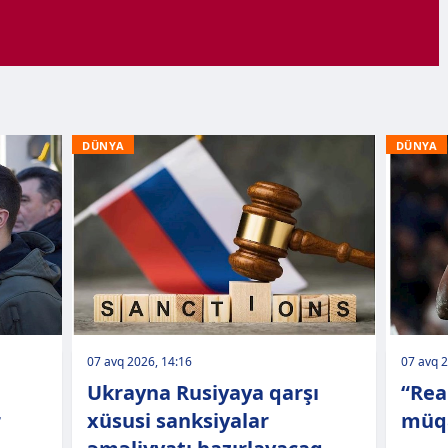
DÜNYA
DÜNYA
07 avq 2026, 14:16
07 avq 2
Ukrayna Rusiyaya qarşı
“Rea
r
xüsusi sanksiyalar
müqa