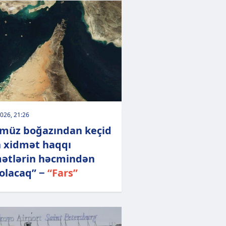
026, 21:26
müz boğazından keçid
 xidmət haqqı
ətlərin həcmindən
 olacaq” −
“Fars”