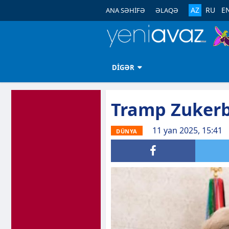
AZ
RU
E
ANA SƏHİFƏ
ƏLAQƏ
DİGƏR
Tramp Zukerb
11 yan 2025, 15:41
DÜNYA