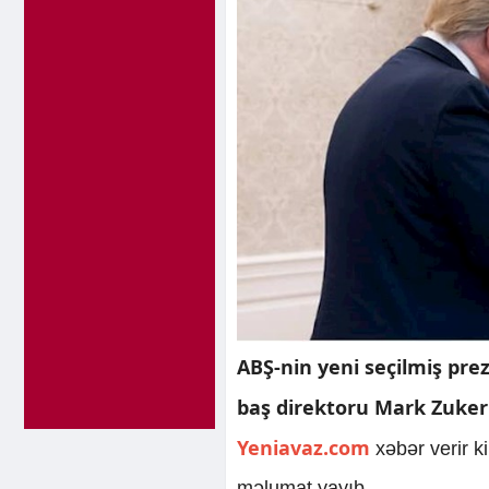
ABŞ-nin yeni seçilmiş pre
baş direktoru Mark Zuker
Yeniavaz.com
xəbər verir k
məlumat yayıb.