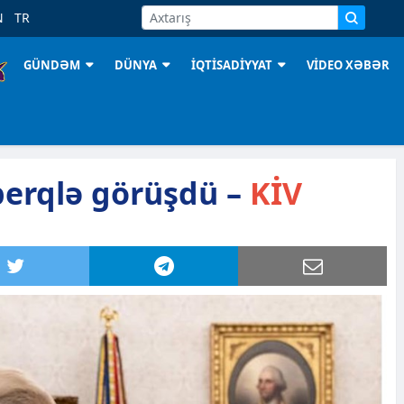
N
TR
GÜNDƏM
DÜNYA
İQTİSADİYYAT
VİDEO XƏBƏR
erqlə görüşdü –
KİV