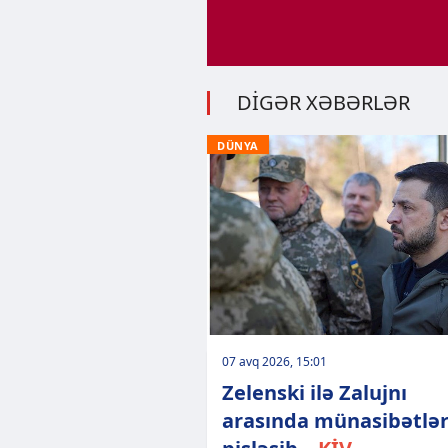
DİGƏR XƏBƏRLƏR
DÜNYA
07 avq 2026, 15:01
Zelenski ilə Zalujnı
arasında münasibətlə