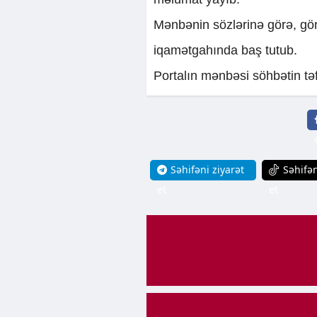
Mənbənin sözlərinə görə, gö
iqamətgahında baş tutub.
Portalın mənbəsi söhbətin təf
Səhifəni ziyarət
Səhifən
et
et