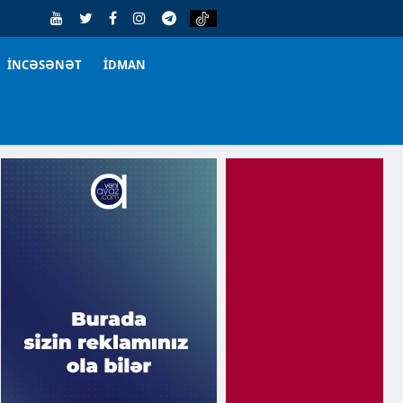
İNCƏSƏNƏT
İDMAN