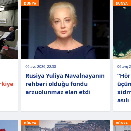
DÜNYA
DÜNYA
06 avq 2026, 22:38
06 avq 2
Rusiya Yuliya Navalnayanın
“Hör
rkiyə
rəhbəri olduğu fondu
üçün
arzuolunmaz elan etdi
xidm
asılı
DÜNYA
DÜNYA