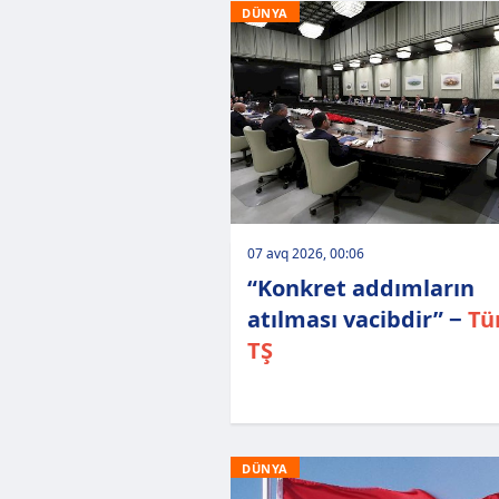
DÜNYA
07 avq 2026, 00:06
“Konkret addımların
atılması vacibdir” −
Tü
TŞ
DÜNYA