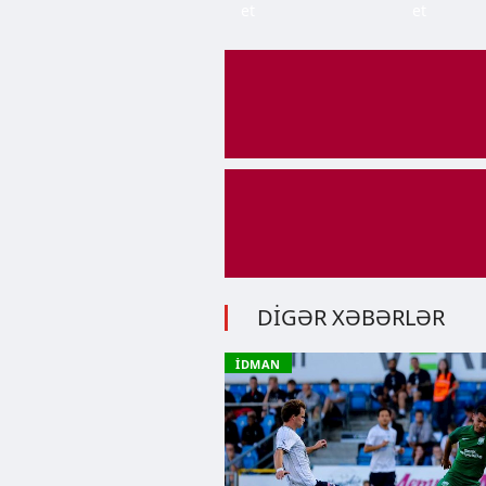
et
et
DİGƏR XƏBƏRLƏR
İDMAN