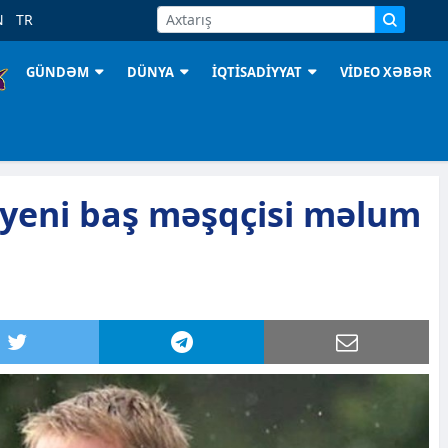
N
TR
GÜNDƏM
DÜNYA
İQTİSADİYYAT
VİDEO XƏBƏR
 yeni baş məşqçisi məlum