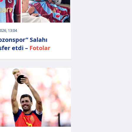
026, 13:04
bzonspor” Salahı
sfer etdi –
Fotolar