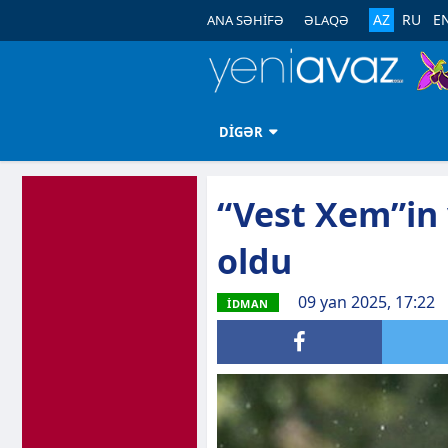
AZ
RU
E
ANA SƏHİFƏ
ƏLAQƏ
DİGƏR
“Vest Xem”in
oldu
09 yan 2025, 17:22
İDMAN