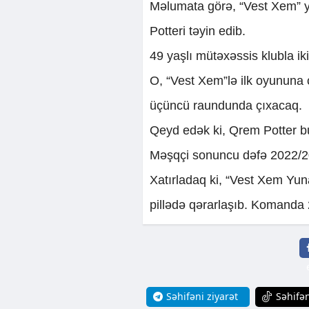
Məlumata görə, “Vest Xem” y
Potteri təyin edib.
49 yaşlı mütəxəssis klubla iki
O, “Vest Xem”lə ilk oyununa 
üçüncü raundunda çıxacaq.
Qeyd edək ki, Qrem Potter b
Məşqçi sonuncu dəfə 2022/2
Xatırladaq ki, “Vest Xem Yuna
pillədə qərarlaşıb. Komanda 
Səhifəni ziyarət
Səhifən