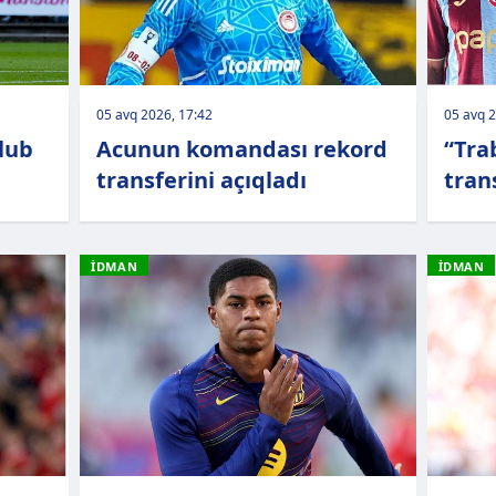
05 avq 2026, 17:42
05 avq 2
lub
Acunun komandası rekord
“Tra
transferini açıqladı
tran
İDMAN
İDMAN