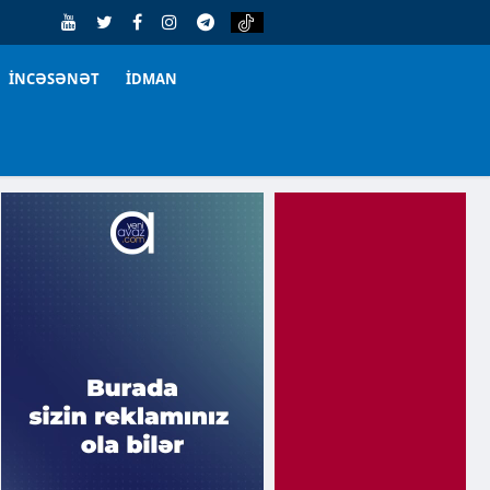
İNCƏSƏNƏT
İDMAN