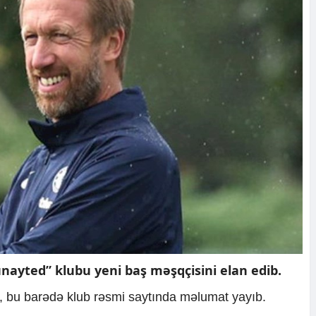
nayted” klubu yeni baş məşqçisini elan edib.
ki, bu barədə klub rəsmi saytında məlumat yayıb.