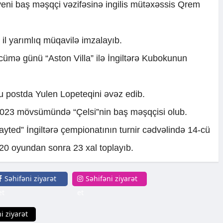
eni baş məşqçi vəzifəsinə ingilis mütəxəssis Qrem
 il yarımlıq müqavilə imzalayıb.
cümə günü “Aston Villa” ilə İngiltərə Kubokunun
u postda Yulen Lopeteqini əvəz edib.
023 mövsümündə “Çelsi”nin baş məşqçisi olub.
yted” İngiltərə çempionatının turnir cədvəlində 14-cü
20 oyundan sonra 23 xal toplayıb.
Səhifəni ziyarət
Səhifəni ziyarət
et
et
i ziyarət