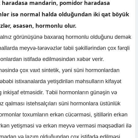
lək haradasa mandarin, pomidor haradasa
mlər isə normal halda olduğundan iki qat böyük
zlər, əsasən, hormonlu olur.
 yalnız görünüşünə baxaraq hormonlu olduğunu demək
larda meyvə-tərəvəzlər təbii şəkillərindən çox fərqli
onlardan istifadə edilməsindən xəbər verir.
məsində çox vaxt sintetik, yəni süni hormonlardan
əbəbi istixanalarda yetişdirilən məhsulların kifayət
g inkişaf etməsidir. Təbii hormonların günəşin və
uz qalması istehsalçıları süni hormonlara üstünlük
rmonlar toxumların erkən cücərməsi, şitillərin erkən
rkən yetişməsi və erkən meyvə verməsi məqsədləri ilə
ılmadan və lazım olduğundan çox istifadə edilməsi