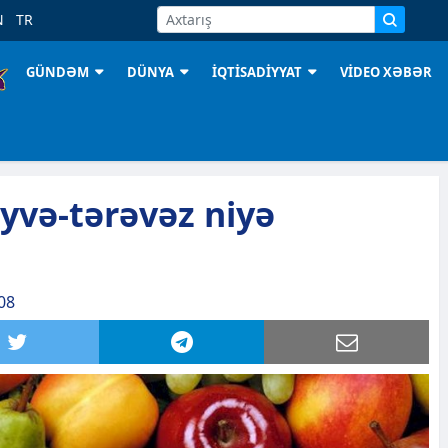
N
TR
GÜNDƏM
DÜNYA
İQTİSADİYYAT
VİDEO XƏBƏR
və-tərəvəz niyə
08