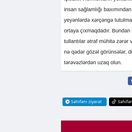
insan sağlamlığı baxımından
yeyənlərdə xərçəngə tutulma r
ortaya çıxmaqdadır. Bundan
tullantılar ətraf mühitə zərər
nə qədər gözəl görünsələr, d
tərəvəzlərdən uzaq olun.
Səhifəni ziyarət
Səhifən
et
et