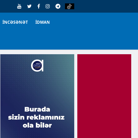
İNCƏSƏNƏT
İDMAN