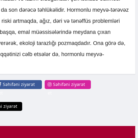
 da son dərəcə təhlükəlidir. Hormonlu meyvə-tərəvəz
iski artmaqda, ağız, dəri və tənəffüs problemləri
 başqa, emal müəssisələrində meydana çıxan
 verərək, ekoloji tarazlığı pozmaqdadır. Ona görə də,
iqqətinizi cəlb etsələr də, hormonlu meyvə-
Səhifəni ziyarət
Səhifəni ziyarət
et
et
i ziyarət