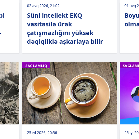
02 avq 2026, 21:02
01 avq 2
bi
Süni intellekt EKQ
Boyu
vasitəsilə ürək
olmas
–
çatışmazlığını yüksək
dəqiqliklə aşkarlaya bilir
SAĞLAMLIQ
SAĞLAM
25 iyl 2026, 20:56
25 iyl 2