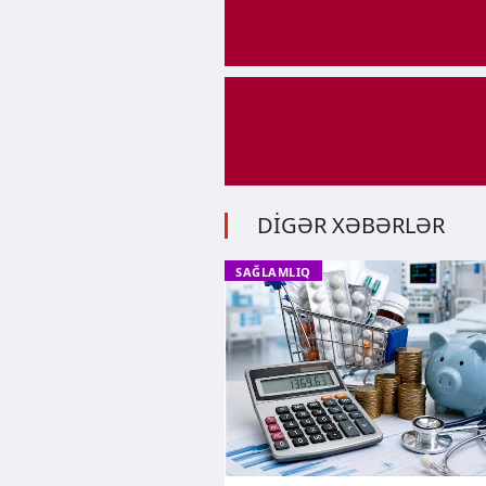
DİGƏR XƏBƏRLƏR
SAĞLAMLIQ