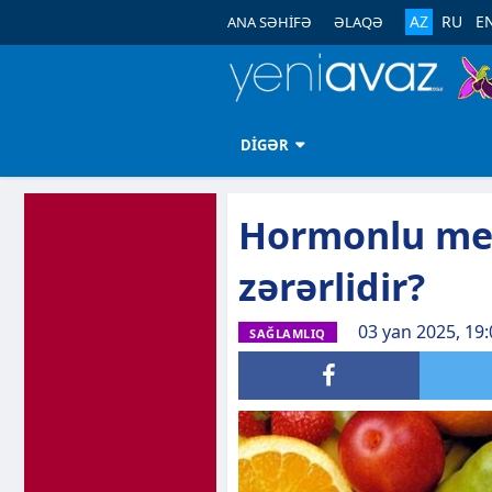
AZ
RU
E
ANA SƏHİFƏ
ƏLAQƏ
DİGƏR
Hormonlu mey
zərərlidir?
03 yan 2025, 19:
SAĞLAMLIQ