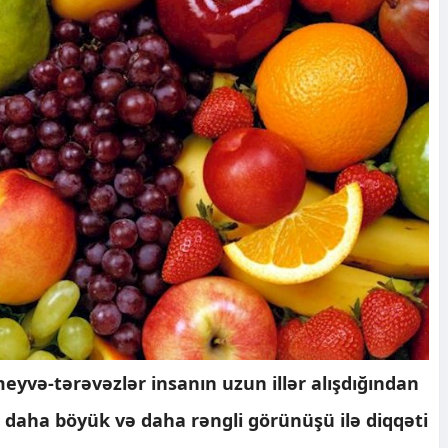
meyvə-tərəvəzlər insanın uzun illər alışdığından
q, daha böyük və daha rəngli görünüşü ilə diqqəti