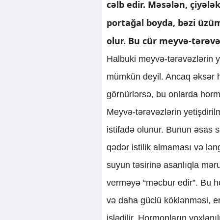
cəlb edir. Məsələn, çiyə
portağal boyda, bəzi üzü
olur. Bu cür meyvə-tərəvə
Halbuki meyvə-tərəvəzlərin
mümkün deyil. Ancaq əksər hal
görnürlərsə, bu onlarda horm
Meyvə-tərəvəzlərin yetişdiril
istifadə olunur. Bunun əsas s
qədər istilik almaması və lən
suyun təsirinə asanlıqla mər
verməyə “məcbur edir”. Bu ho
və daha güclü köklənməsi, e
işlədilir. Hormonların yoxlan