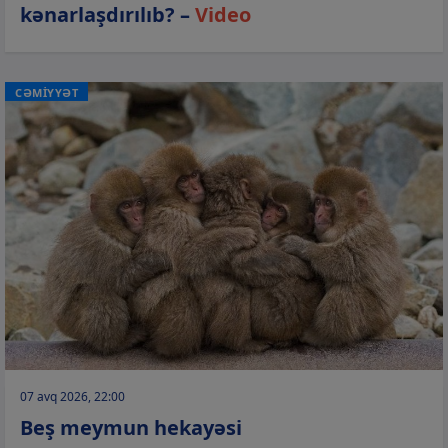
kənarlaşdırılıb? –
Video
CƏMİYYƏT
07 avq 2026, 22:00
Beş meymun hekayəsi