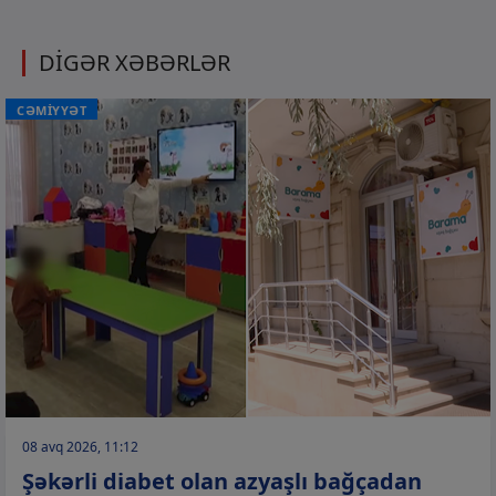
DİGƏR XƏBƏRLƏR
CƏMİYYƏT
08 avq 2026, 11:12
Şəkərli diabet olan azyaşlı bağçadan