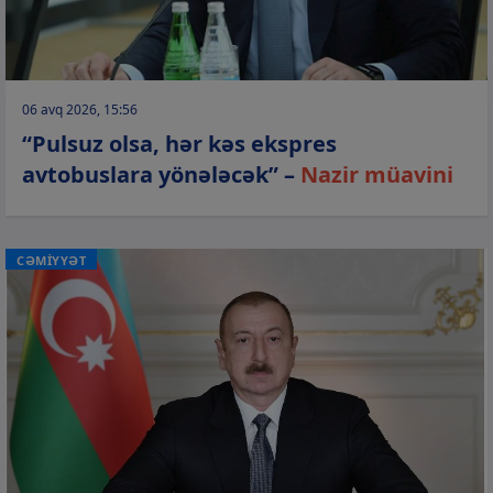
06 avq 2026, 15:56
“Pulsuz olsa, hər kəs ekspres
avtobuslara yönələcək” –
Nazir müavini
CƏMİYYƏT