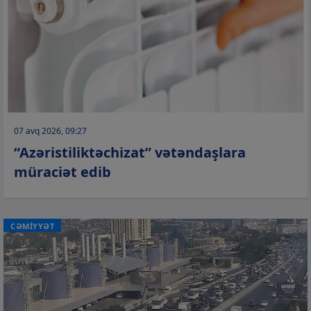
07 avq 2026, 09:27
“Azəristiliktəchizat” vətəndaşlara
müraciət edib
CƏMİYYƏT