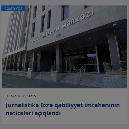
CƏMİYYƏT
07 avq 2026, 16:15
Jurnalistika üzrə qabiliyyət imtahanının
nəticələri açıqlandı