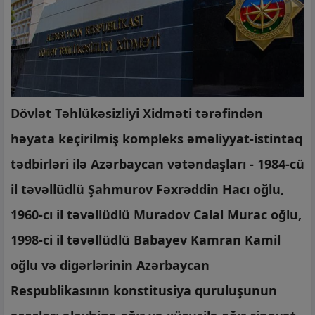
Dövlət Təhlükəsizliyi Xidməti tərəfindən
həyata keçirilmiş kompleks əməliyyat-istintaq
tədbirləri ilə Azərbaycan vətəndaşları - 1984-cü
il təvəllüdlü Şahmurov Fəxrəddin Hacı oğlu,
1960-cı il təvəllüdlü Muradov Calal Murac oğlu,
1998-ci il təvəllüdlü Babayev Kamran Kamil
oğlu və digərlərinin Azərbaycan
Respublikasının konstitusiya quruluşunun