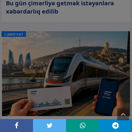
Bu gün çimərliyə getmək istəyənlərə
xəbərdarlıq edilib
CƏMİYYƏT
T
06 avq 2026, 10:27