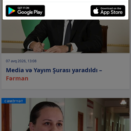
07 avq 2026, 13:08
Media və Yayım Şurası yaradıldı –
Fərman
CƏMİYYƏT