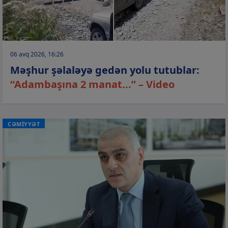
06 avq 2026, 16:26
Məşhur şəlaləyə gedən yolu tutublar:
“Adambaşına 2 manat...” – Video
CƏMİYYƏT