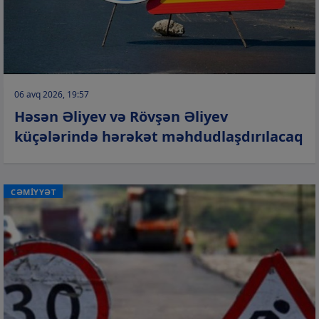
06 avq 2026, 19:57
Həsən Əliyev və Rövşən Əliyev
küçələrində hərəkət məhdudlaşdırılacaq
CƏMİYYƏT