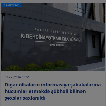
CƏMİYYƏT
07 avq 2026, 17:51
Digər ölkələrin informasiya şəbəkələrinə
hücumlar etməkdə şübhəli bilinən
şəxslər saxlanıldı