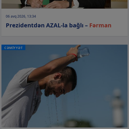
06 avq 2026, 13:34
Prezidentdən AZAL-la bağlı –
Fərman
CƏMİYYƏT