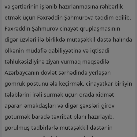
və şərtlərinin işlənib hazırlanmasına rəhbərlik
etmək üçün Fəxrəddin Şahmurova təqdim edilib.
Fəxrəddin Şahmurov cinayət qruplaşmasının
digər üzvləri ilə birlikdə mütəşəkkil dəstə halında
ölkənin müdafiə qabiliyyətinə və iqtisadi
təhlükəsizliyinə ziyan vurmaq məqsədilə
Azərbaycanın dövlət sərhədində yerləşən
gömrük postunu ələ keçirmək, cinayətkar birliyin
tələblərini irəli sürmək üçün orada xidmət
aparan əməkdaşları və digər şəxsləri girov
götürmək barədə təxribat planı hazırlayıb,
görülmüş tədbirlərlə mütəşəkkil dəstənin