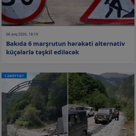
06 avq 2026, 18:19
Bakıda 6 marşrutun hərəkəti alternativ
küçələrlə təşkil ediləcək
CƏMİYYƏT