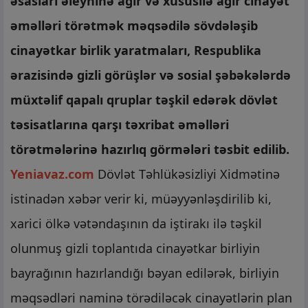
əsasları əleyhinə ağır və xüsusilə ağır cinayət
əməlləri törətmək məqsədilə sövdələşib
cinayətkar birlik yaratmaları, Respublika
ərazisində gizli görüşlər və sosial şəbəkələrdə
müxtəlif qapalı qruplar təşkil edərək dövlət
təsisatlarına qarşı təxribat əməlləri
törətmələrinə hazırlıq görmələri təsbit edilib.
Yeniavaz.com
Dövlət Təhlükəsizliyi Xidmətinə
istinadən xəbər verir ki, müəyyənləşdirilib ki,
xarici ölkə vətəndaşının da iştirakı ilə təşkil
olunmuş gizli toplantıda cinayətkar birliyin
bayrağının hazırlandığı bəyan edilərək, birliyin
məqsədləri naminə törədiləcək cinayətlərin plan