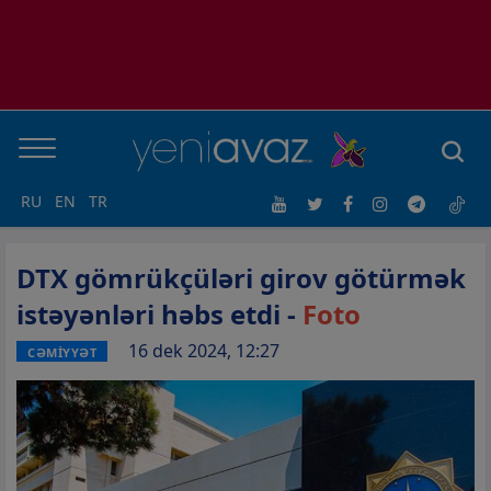
RU
EN
TR
DTX gömrükçüləri girov götürmək
istəyənləri həbs etdi -
Foto
16 dek 2024, 12:27
CƏMİYYƏT