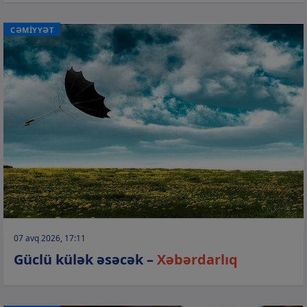
CƏMİYYƏT
07 avq 2026, 17:11
Güclü külək əsəcək –
Xəbərdarlıq