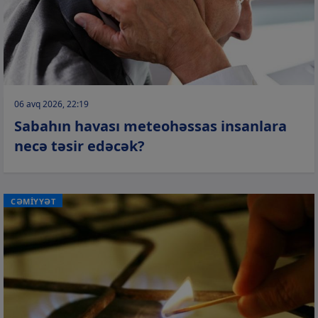
06 avq 2026, 22:19
Sabahın havası meteohəssas insanlara
necə təsir edəcək?
CƏMİYYƏT