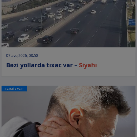
07 avq 2026, 08:58
Bəzi yollarda tıxac var –
Siyahı
CƏMİYYƏT