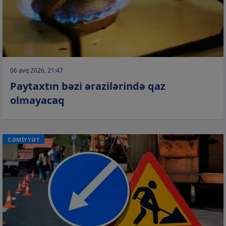
06 avq 2026, 21:47
Paytaxtın bəzi ərazilərində qaz
olmayacaq
CƏMİYYƏT