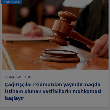
CƏMİYYƏT
07 avq 2026, 16:48
Çağırışçıları xidmətdən yayındırmaqda
ittiham olunan vəzifəlilərin məhkəməsi
başlayır