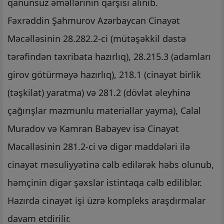
qanunsuz əməllərinin qarşısı alınıb.
Fəxrəddin Şahmurov Azərbaycan Cinayət
Məcəlləsinin 28.282.2-ci (mütəşəkkil dəstə
tərəfindən təxribata hazırlıq), 28.215.3 (adamları
girov götürməyə hazırlıq), 218.1 (cinayət birlik
(təşkilat) yaratma) və 281.2 (dövlət əleyhinə
çağırışlar məzmunlu materiallar yayma), Calal
Muradov və Kamran Babayev isə Cinayət
Məcəlləsinin 281.2-ci və digər maddələri ilə
cinayət məsuliyyətinə cəlb edilərək həbs olunub,
həmçinin digər şəxslər istintaqa cəlb ediliblər.
Hazırda cinayət işi üzrə kompleks araşdırmalar
davam etdirilir.