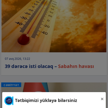
07 avq 2026, 13:22
39 dərəcə isti olacaq –
Sabahın havası
CƏMİYYƏT
×
Tətbiqimizi yükləyə bilərsiniz