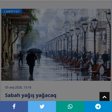
CƏMİYYƏT
05 avq 2026, 13:16
Sabah yağış yağacaq
T