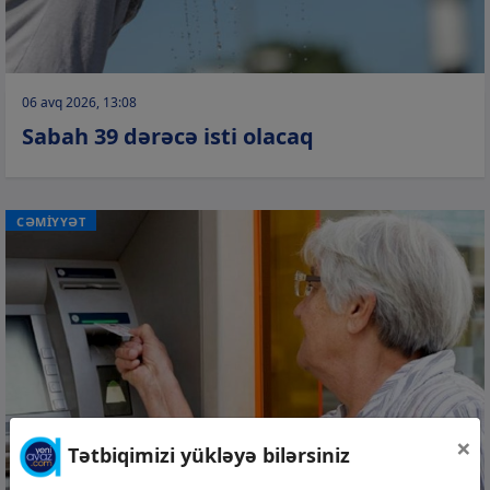
06 avq 2026, 13:08
Sabah 39 dərəcə isti olacaq
CƏMİYYƏT
×
Tətbiqimizi yükləyə bilərsiniz