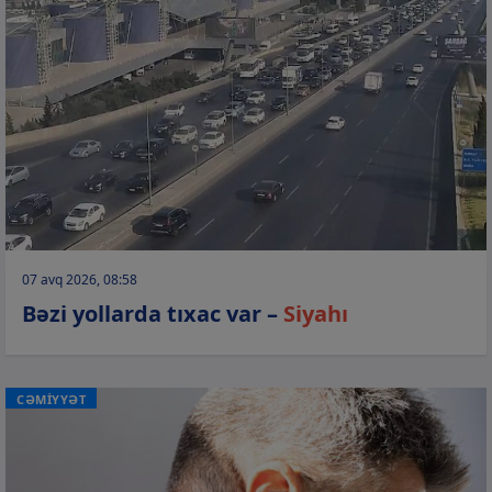
07 avq 2026, 08:58
Bəzi yollarda tıxac var –
Siyahı
CƏMİYYƏT