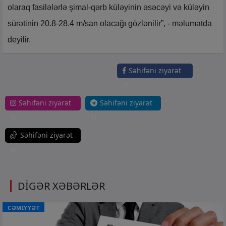
olaraq fasilələrlə şimal-qərb küləyinin əsəcəyi və küləyin
sürətinin 20.8-28.4 m/san olacağı gözlənilir”, - məlumatda
deyilir.
Səhifəni ziyarət
et
Səhifəni ziyarət
Səhifəni ziyarət
et
et
Səhifəni ziyarət
et
DİGƏR XƏBƏRLƏR
CƏMİYYƏT