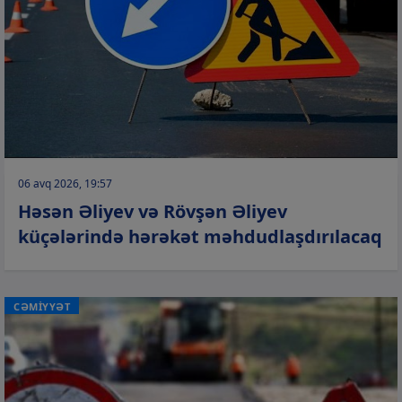
06 avq 2026, 19:57
Həsən Əliyev və Rövşən Əliyev
küçələrində hərəkət məhdudlaşdırılacaq
CƏMİYYƏT