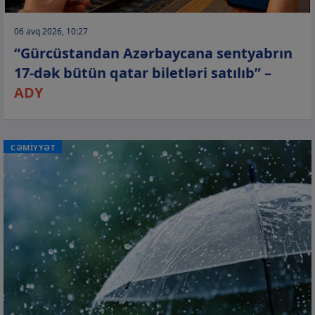
06 avq 2026, 10:27
“Gürcüstandan Azərbaycana sentyabrın
17-dək bütün qatar biletləri satılıb” –
ADY
CƏMİYYƏT