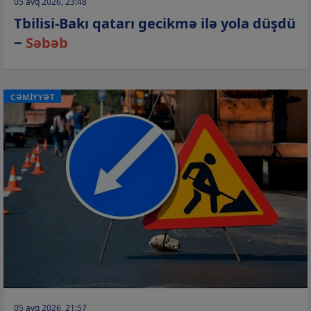
05 avq 2026, 23:48
Tbilisi-Bakı qatarı gecikmə ilə yola düşdü
−
Səbəb
CƏMİYYƏT
05 avq 2026, 21:57