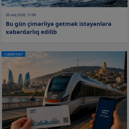
06 avq 2026, 11:08
Bu gün çimərliyə getmək istəyənlərə
xəbərdarlıq edilib
CƏMİYYƏT