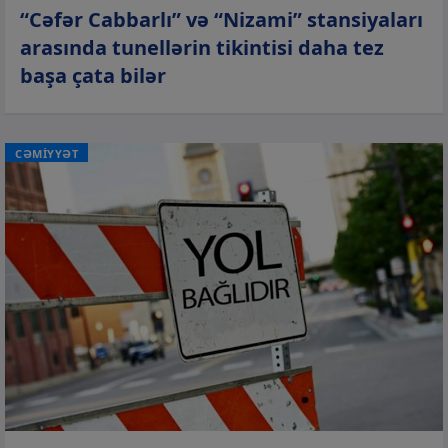
“Cəfər Cabbarlı” və “Nizami” stansiyaları
arasında tunellərin tikintisi daha tez
başa çata bilər
CƏMİYYƏT