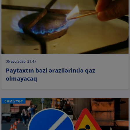
06 avq 2026, 21:47
Paytaxtın bəzi ərazilərində qaz
olmayacaq
CƏMİYYƏT