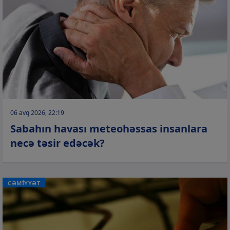
06 avq 2026, 22:19
Sabahın havası meteohəssas insanlara
necə təsir edəcək?
CƏMİYYƏT