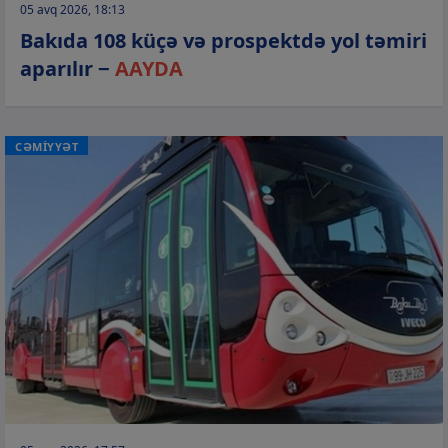
05 avq 2026, 18:13
Bakıda 108 küçə və prospektdə yol təmiri
aparılır −
AAYDA
CƏMİYYƏT