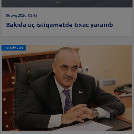
06 avq 2026, 08:43
Bakıda üç istiqamətdə tıxac yaranıb
CƏMİYYƏT