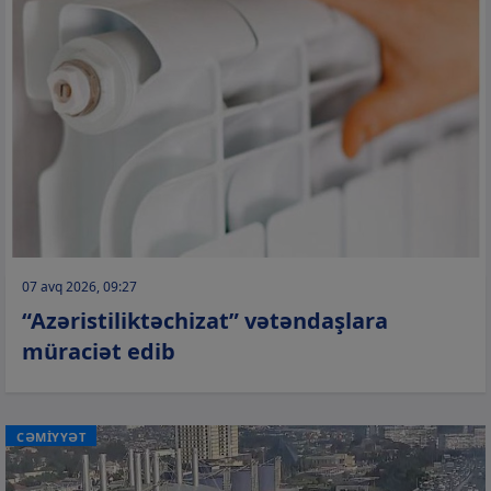
07 avq 2026, 09:27
“Azəristiliktəchizat” vətəndaşlara
müraciət edib
CƏMİYYƏT