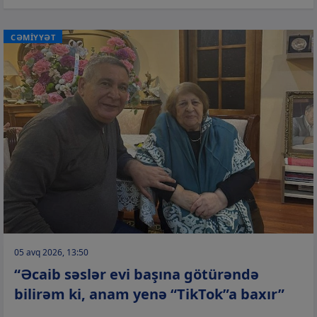
CƏMİYYƏT
05 avq 2026, 13:50
“Əcaib səslər evi başına götürəndə
bilirəm ki, anam yenə “TikTok”a baxır”