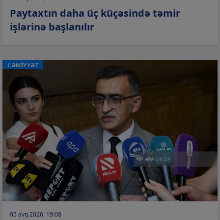
Paytaxtın daha üç küçəsində təmir
işlərinə başlanılır
CƏMİYYƏT
05 avq 2026, 19:08