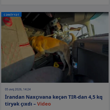
CƏMİYYƏT
05 avq 2026, 14:24
İrandan Naxçıvana keçən TIR-dan 4,5 kq
tiryək çıxdı –
Video