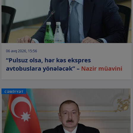
06 avq 2026, 15:56
“Pulsuz olsa, hər kəs ekspres
avtobuslara yönələcək” –
Nazir müavini
CƏMİYYƏT