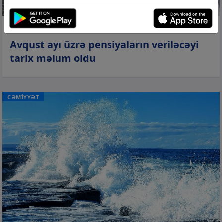
06 avq 2026, 11:20
Avqust ayı üzrə pensiyaların veriləcəyi
tarix məlum oldu
CƏMİYYƏT