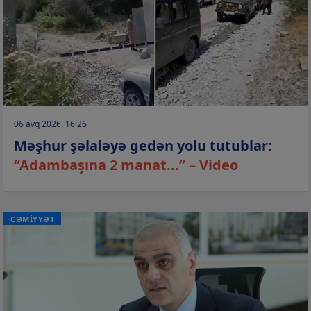
06 avq 2026, 16:26
Məşhur şəlaləyə gedən yolu tutublar:
“Adambaşına 2 manat...” – Video
CƏMİYYƏT