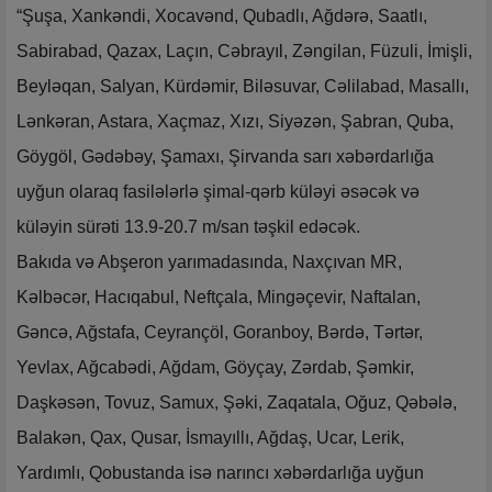
“Şuşa, Xankəndi, Xocavənd, Qubadlı, Ağdərə, Saatlı,
Sabirabad, Qazax, Laçın, Cəbrayıl, Zəngilan, Füzuli, İmişli,
Beyləqan, Salyan, Kürdəmir, Biləsuvar, Cəlilabad, Masallı,
Lənkəran, Astara, Xaçmaz, Xızı, Siyəzən, Şabran, Quba,
Göygöl, Gədəbəy, Şamaxı, Şirvanda sarı xəbərdarlığa
uyğun olaraq fasilələrlə şimal-qərb küləyi əsəcək və
küləyin sürəti 13.9-20.7 m/san təşkil edəcək.
Bakıda və Abşeron yarımadasında, Naxçıvan MR,
Kəlbəcər, Hacıqabul, Neftçala, Mingəçevir, Naftalan,
Gəncə, Ağstafa, Ceyrançöl, Goranboy, Bərdə, Tərtər,
Yevlax, Ağcabədi, Ağdam, Göyçay, Zərdab, Şəmkir,
Daşkəsən, Tovuz, Samux, Şəki, Zaqatala, Oğuz, Qəbələ,
Balakən, Qax, Qusar, İsmayıllı, Ağdaş, Ucar, Lerik,
Yardımlı, Qobustanda isə narıncı xəbərdarlığa uyğun