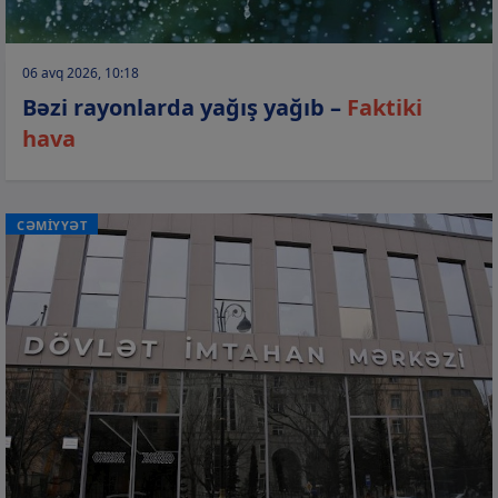
06 avq 2026, 10:18
Bəzi rayonlarda yağış yağıb –
Faktiki
hava
CƏMİYYƏT