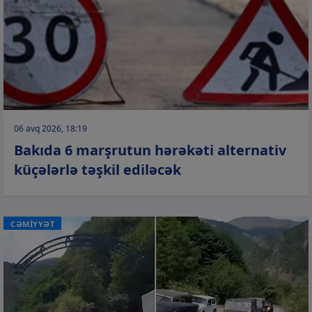
06 avq 2026, 18:19
Bakıda 6 marşrutun hərəkəti alternativ
küçələrlə təşkil ediləcək
CƏMİYYƏT