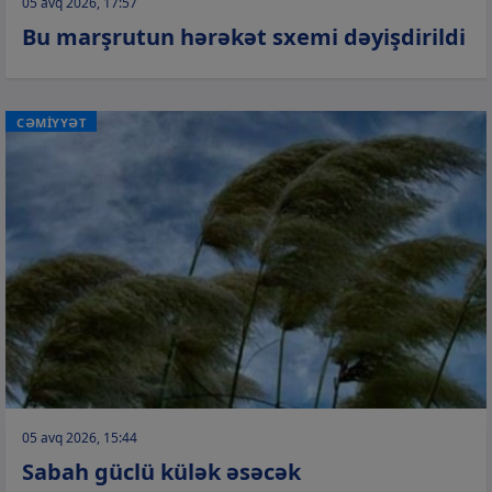
05 avq 2026, 17:57
Bu marşrutun hərəkət sxemi dəyişdirildi
CƏMİYYƏT
05 avq 2026, 15:44
Sabah güclü külək əsəcək