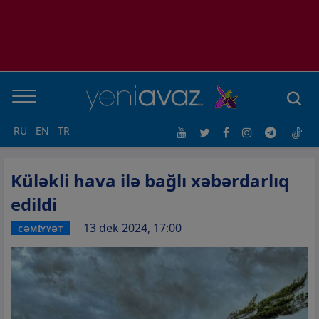
RU
EN
TR
Küləkli hava ilə bağlı xəbərdarlıq
edildi
13 dek 2024, 17:00
CƏMİYYƏT