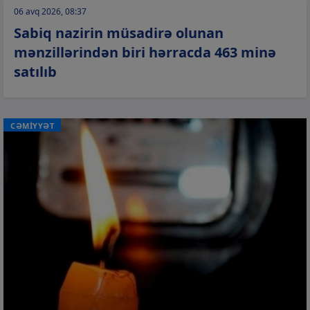
06 avq 2026, 08:37
Sabiq nazirin müsadirə olunan
mənzillərindən biri hərracda 463 minə
satılıb
CƏMİYYƏT