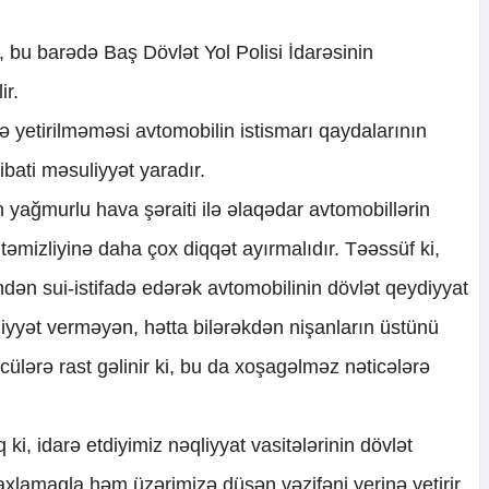
i, bu barədə Baş Dövlət Yol Polisi İdarəsinin
ir.
rinə yetirilməməsi avtomobilin istismarı qaydalarının
ibati məsuliyyət yaradır.
yağmurlu hava şəraiti ilə əlaqədar avtomobillərin
 təmizliyinə daha çox diqqət ayırmalıdır. Təəssüf ki,
dən sui-istifadə edərək avtomobilinin dövlət qeydiyyat
miyyət verməyən, hətta bilərəkdən nişanların üstünü
ücülərə rast gəlinir ki, bu da xoşagəlməz nəticələrə
ki, idarə etdiyimiz nəqliyyat vasitələrinin dövlət
axlamaqla həm üzərimizə düşən vəzifəni yerinə yetirir,