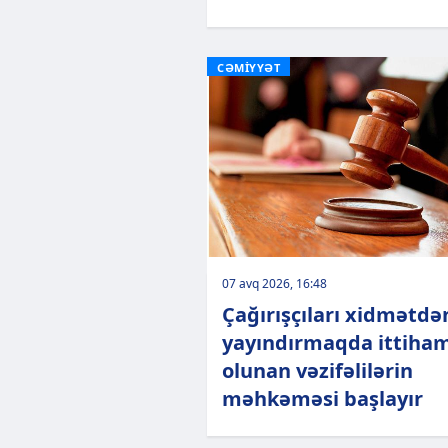
CƏMİYYƏT
07 avq 2026, 16:48
Çağırışçıları xidmətdə
yayındırmaqda ittiha
olunan vəzifəlilərin
məhkəməsi başlayır