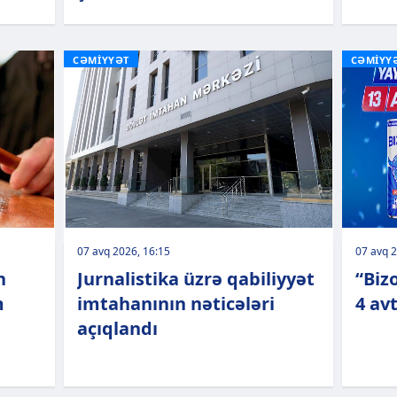
CƏMİYYƏT
CƏMİYY
07 avq 2026, 16:15
07 avq 2
n
Jurnalistika üzrə qabiliyyət
“Biz
m
imtahanının nəticələri
4 av
açıqlandı