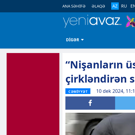
AZ
RU
E
ANA SƏHİFƏ
ƏLAQƏ
DİGƏR
“Nişanların ü
çirkləndirən 
10 dek 2024, 11:
CƏMİYYƏT