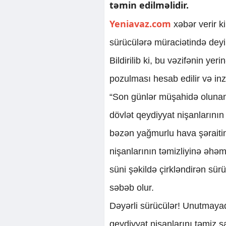
təmin edilməlidir.
Yeniavaz.com
xəbər verir k
sürücülərə müraciətində deyil
Bildirilib ki, bu vəzifənin ye
pozulması hesab edilir və inz
“Son günlər müşahidə olunan 
dövlət qeydiyyat nişanlarının
bəzən yağmurlu hava şəraitin
nişanlarının təmizliyinə əhə
süni şəkildə çirkləndirən sür
səbəb olur.
Dəyərli sürücülər! Unutmayaq 
qeydiyyat nişanlarını təmiz s