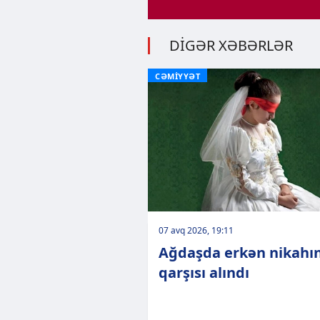
DİGƏR XƏBƏRLƏR
CƏMİYYƏT
07 avq 2026, 19:11
Ağdaşda erkən nikahı
qarşısı alındı