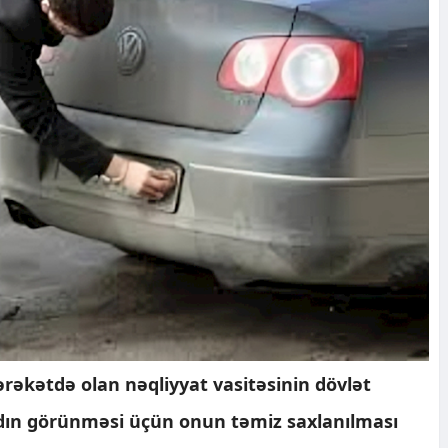
rəkətdə olan nəqliyyat vasitəsinin dövlət
ydın görünməsi üçün onun təmiz saxlanılması