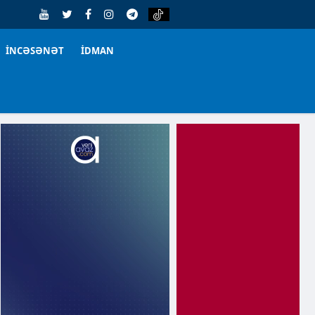
İNCƏSƏNƏT
İDMAN