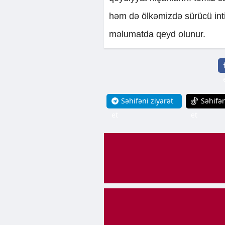
həm də ölkəmizdə sürücü inti
məlumatda qeyd olunur.
Səhifəni ziyarət
Səhifən
et
et