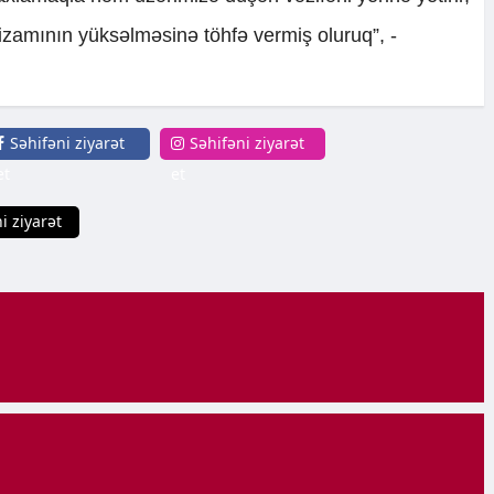
zamının yüksəlməsinə töhfə vermiş oluruq”, -
Səhifəni ziyarət
Səhifəni ziyarət
et
et
i ziyarət