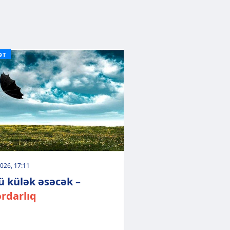
ƏT
026, 17:11
ü külək əsəcək –
rdarlıq