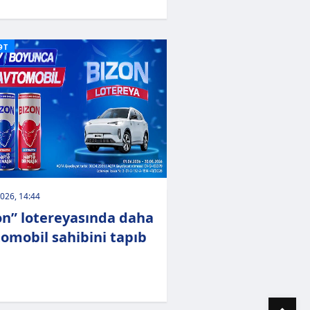
ƏT
026, 14:44
on” lotereyasında daha
tomobil sahibini tapıb
To