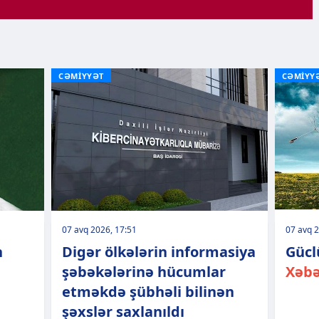
CƏMİYYƏT
CƏMİYY
07 avq 2026, 17:51
07 avq 2
n
Digər ölkələrin informasiya
Gücl
şəbəkələrinə hücumlar
Xəbə
etməkdə şübhəli bilinən
şəxslər saxlanıldı