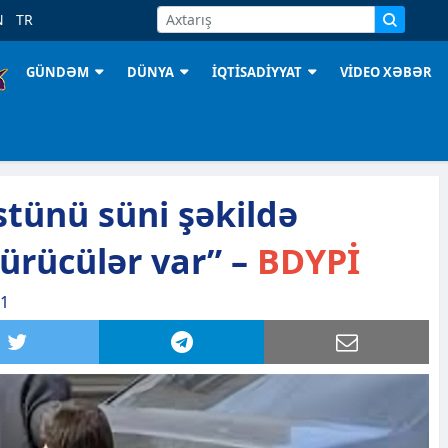
N
TR
GÜNDƏM
DÜNYA
İQTİSADİYYAT
VİDEO XƏBƏR
stünü süni şəkildə
sürücülər var” –
BDYPİ
11