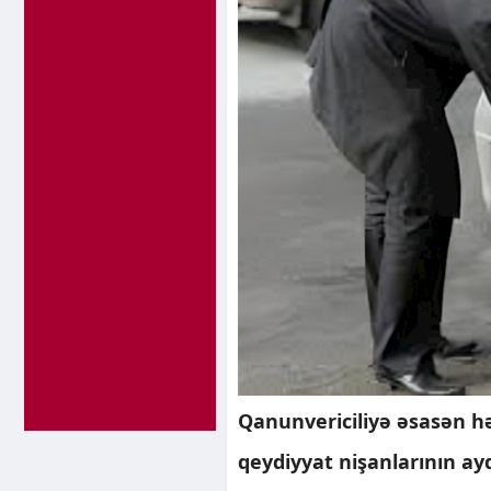
Qanunvericiliyə əsasən hə
qeydiyyat nişanlarının a