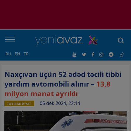
RU
EN
TR
Naxçıvan üçün 52 ədəd təcili tibbi
yardım avtomobili alınır –
13,8
milyon manat ayrıldı
05 dek 2024, 22:14
İQTİSADİYYAT