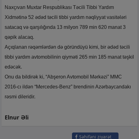
Naxçıvan Muxtar Respublikası Təcili Tibbi Yardım
Xidmətinə 52 ədəd təcili tibbi yardım nəqliyyat vasitələri
satacaq və qarşılığında 13 milyon 789 min 620 manat 3
qəpik alacaq.
Açıqlanan rəqəmlərdən də göründüyü kimi, bir ədəd təcili
tibbi yardım avtomobilinin qiyməti 265 min 185 manat təşkil
edəcək.
Onu da bildirək ki, “Abşeron Avtomobil Mərkəzi” MMC
2016-cı ildən “Mercedes-Benz” brendinin Azərbaycandakı
rəsmi dileridir.
Elnur Əli
Səhifəni ziyarət