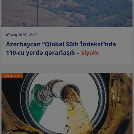
07 avq 2026, 18:09
Azərbaycan “Qlobal Sülh İndeksi”ndə
110-cu yerdə qərarlaşıb –
Siyahı
TİCARƏT