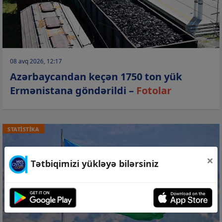
08 avq 2026, 12:17
Azərbaycandan keçən 1750 ton yük
Ermənistana göndərildi –
Fotolar
STATİSTİKA
×
Tətbiqimizi yükləyə bilərsiniz