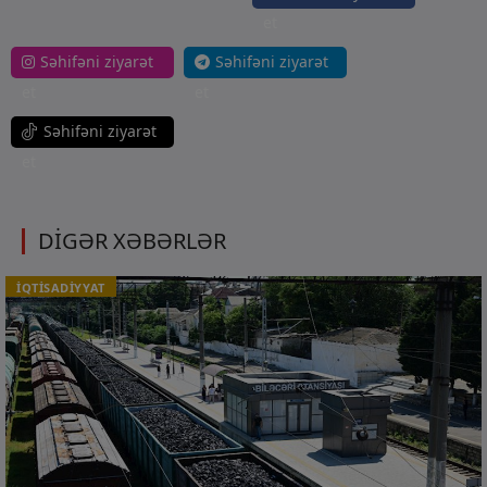
et
Səhifəni ziyarət
Səhifəni ziyarət
et
et
Səhifəni ziyarət
et
DİGƏR XƏBƏRLƏR
İQTİSADİYYAT