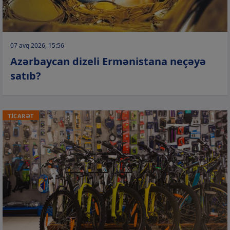
07 avq 2026, 15:56
Azərbaycan dizeli Ermənistana neçəyə
satıb?
TİCARƏT