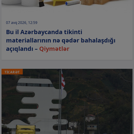
07 avq 2026, 12:59
Bu il Azərbaycanda tikinti
materiallarının nə qədər bahalaşdığı
açıqlandı –
Qiymətlər
TİCARƏT