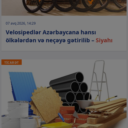
07 avq 2026, 14:29
Velosipedlər Azərbaycana hansı
ölkələrdən və neçəyə gətirilib –
Siyahı
TİCARƏT