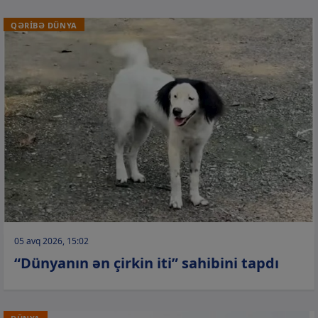
QƏRİBƏ DÜNYA
05 avq 2026, 15:02
“Dünyanın ən çirkin iti” sahibini tapdı