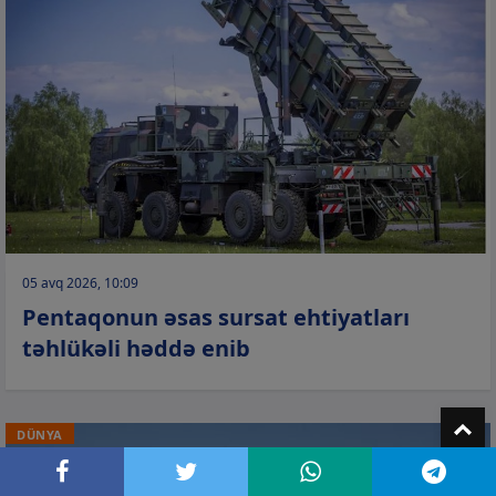
05 avq 2026, 10:09
Pentaqonun əsas sursat ehtiyatları
təhlükəli həddə enib
T
DÜNYA