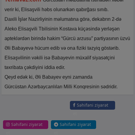
verir ki, Elisaşvili həbs olunarkən qabırğası sınıb.
Daxili İşlər Nazirliyinin məlumatına görə, dekabrın 2-də
Aleko Elisaşvili Tbilisinin Kostava küçəsində yerləşən
apteklərdən birində hakim “Gürcü arzusu” partiyasının üzvü
Əli Babayevə hücum edib və ona fiziki təzyiq göstərib.
Elisaşvilinin vəkili isə Babayevin müxalif siyasətçini
təxribata çəkdiyini iddia edir.
Qeyd edək ki, Əli Babayev eyni zamanda
Gürcüstan Azərbaycanlıları Milli Konqresinin sədridir.
Səhifəni ziyarət
et
Səhifəni ziyarət
Səhifəni ziyarət
et
et