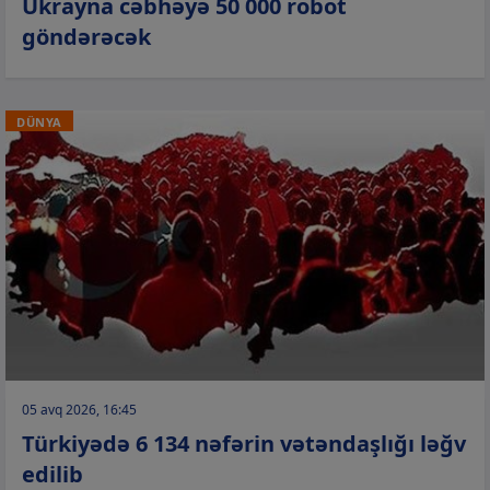
Ukrayna cəbhəyə 50 000 robot
göndərəcək
DÜNYA
05 avq 2026, 16:45
Türkiyədə 6 134 nəfərin vətəndaşlığı ləğv
edilib