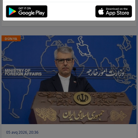
Gürcüstanda yenə işıqlar söndü −
İyulun
sonundan bəri üçüncü dəfə
DÜNYA
05 avq 2026, 20:36