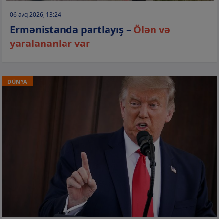
06 avq 2026, 13:24
Ermənistanda partlayış –
Ölən və
yaralananlar var
DÜNYA