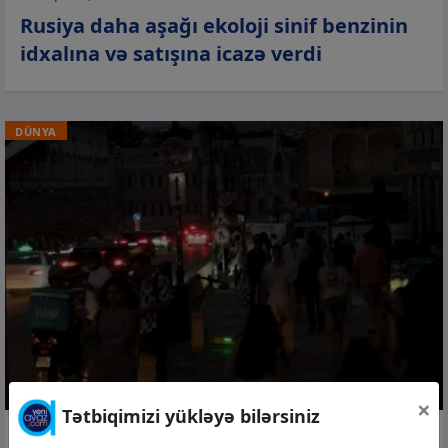
Rusiya daha aşağı ekoloji sinif benzinin
idxalına və satışına icazə verdi
DÜNYA
×
Tətbiqimizi yükləyə bilərsiniz
05 avq 2026, 22:29