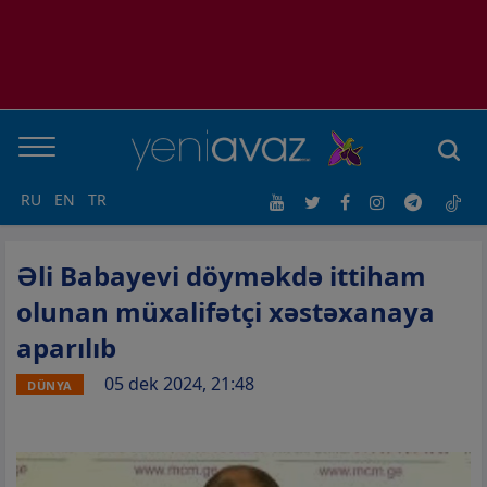
RU
EN
TR
Əli Babayevi döyməkdə ittiham
olunan müxalifətçi xəstəxanaya
aparılıb
05 dek 2024, 21:48
DÜNYA