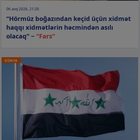
06 avq 2026, 21:26
“Hörmüz boğazından keçid üçün xidmət
haqqı xidmətlərin həcmindən asılı
olacaq” −
“Fars”
DÜNYA