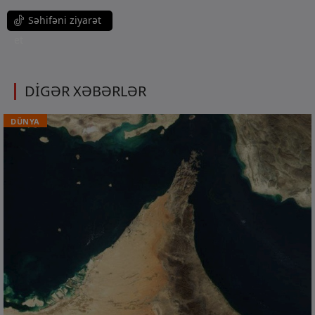
Səhifəni ziyarət
et
DİGƏR XƏBƏRLƏR
DÜNYA