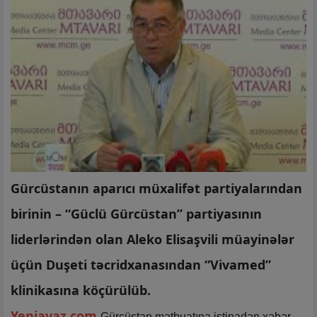
Gürcüstanın aparıcı müxalifət partiyalarından
birinin – “Güclü Gürcüstan” partiyasının
liderlərindən olan Aleko Elisaşvili müayinələr
üçün Duşeti təcridxanasından “Vivamed”
klinikasına köçürülüb.
Yeniavaz.com
Gürcüstan mətbuatına istinadən xəbər