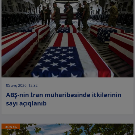
05 avq 2026, 12:32
ABŞ-nin İran müharibəsində itkilərinin
sayı açıqlanıb
DÜNYA