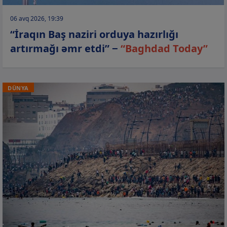
06 avq 2026, 19:39
“İraqın Baş naziri orduya hazırlığı
artırmağı əmr etdi” −
“Baghdad Today”
DÜNYA