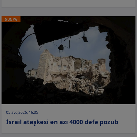
DÜNYA
05 avq 2026, 16:35
İsrail atəşkəsi ən azı 4000 dəfə pozub