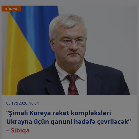
DÜNYA
05 avq 2026, 16:04
“Şimali Koreya raket kompleksləri
Ukrayna üçün qanuni hədəfə çevriləcək”
–
Sibiqa