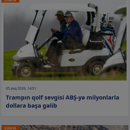
DÜNYA
05 avq 2026, 14:51
Trampın qolf sevgisi ABŞ-yə milyonlarla
dollara başa gəlib
DÜNYA