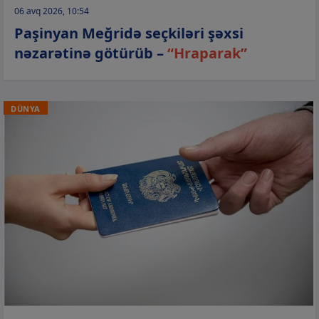
06 avq 2026, 10:54
Paşinyan Meğridə seçkiləri şəxsi
nəzarətinə götürüb –
“Hraparak”
DÜNYA