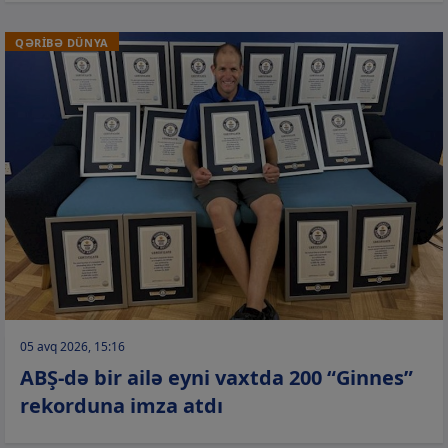
QƏRİBƏ DÜNYA
05 avq 2026, 15:16
ABŞ-də bir ailə eyni vaxtda 200 “Ginnes”
rekorduna imza atdı