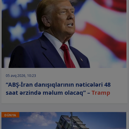
05 avq 2026, 10:23
“ABŞ-İran danışıqlarının nəticələri 48
saat ərzində məlum olacaq” –
Tramp
DÜNYA