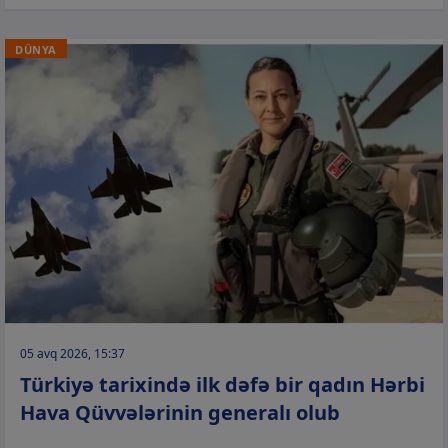
DÜNYA
05 avq 2026, 15:37
Türkiyə tarixində ilk dəfə bir qadın Hərbi
Hava Qüvvələrinin generalı olub