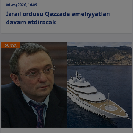
06 avq 2026, 16:09
İsrail ordusu Qəzzada əməliyyatları
davam etdirəcək
DÜNYA