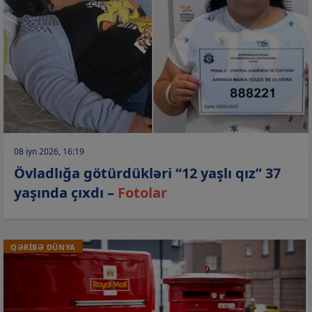
08 iyn 2026, 16:19
Övladlığa götürdükləri “12 yaşlı qız” 37
yaşında çıxdı –
Fotolar
QƏRİBƏ DÜNYA