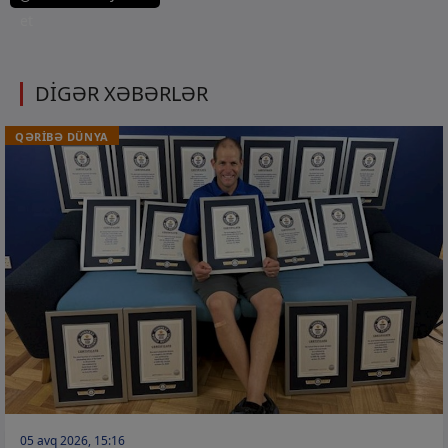
et
DİGƏR XƏBƏRLƏR
QƏRİBƏ DÜNYA
05 avq 2026, 15:16