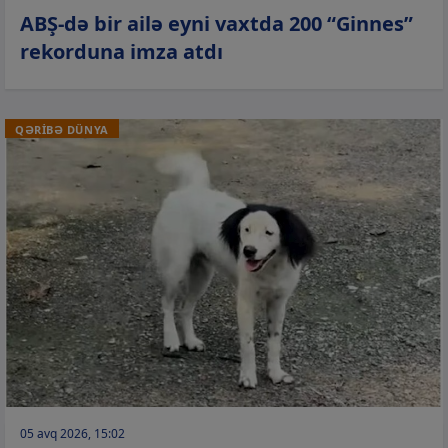
ABŞ-də bir ailə eyni vaxtda 200 “Ginnes”
rekorduna imza atdı
QƏRİBƏ DÜNYA
05 avq 2026, 15:02