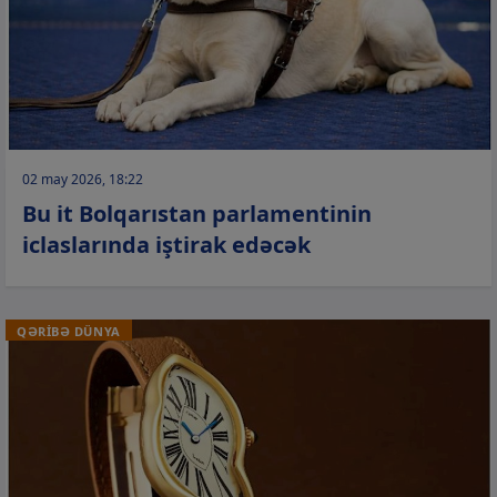
02 may 2026, 18:22
Bu it Bolqarıstan parlamentinin
iclaslarında iştirak edəcək
QƏRİBƏ DÜNYA