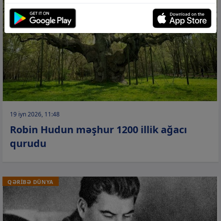
19 iyn 2026, 11:48
Robin Hudun məşhur 1200 illik ağacı
qurudu
QƏRİBƏ DÜNYA