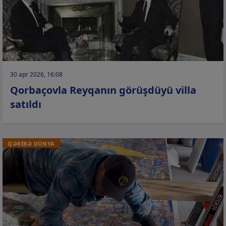
30 apr 2026, 16:08
Qorbaçovla Reyqanın görüşdüyü villa
satıldı
QƏRİBƏ DÜNYA