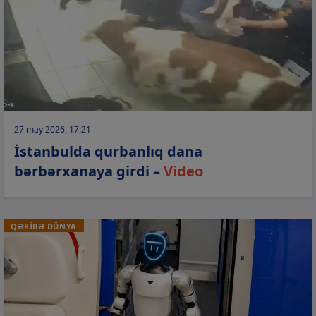
27 may 2026, 17:21
İstanbulda qurbanlıq dana
bərbərxanaya girdi –
Video
QƏRİBƏ DÜNYA