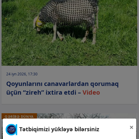
24 iyn 2026, 17:30
Qoyunlarını canavarlardan qorumaq
üçün “zireh” ixtira etdi –
Video
QƏRİBƏ DÜNYA
×
Tətbiqimizi yükləyə bilərsiniz