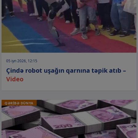
05 iyn 2026, 12:15
Çində robot uşağın qarnına təpik atıb –
Video
QƏRİBƏ DÜNYA