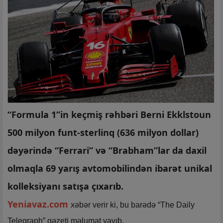
“Formula 1”in keçmiş rəhbəri Berni Ekklstoun
500 milyon funt-sterlinq (636 milyon dollar)
dəyərində “Ferrari” və “Brabham”lar da daxil
olmaqla 69 yarış avtomobilindən ibarət unikal
kolleksiyanı satışa çıxarıb.
Yeniavaz.com
xəbər verir ki, bu barədə “The Daily
Telegraph” qəzeti məlumat yayıb.