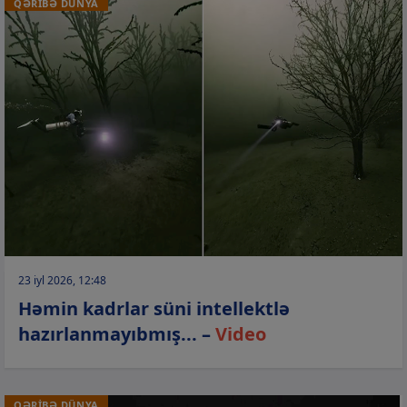
QƏRİBƏ DÜNYA
23 iyl 2026, 12:48
Həmin kadrlar süni intellektlə
hazırlanmayıbmış... –
Video
QƏRİBƏ DÜNYA