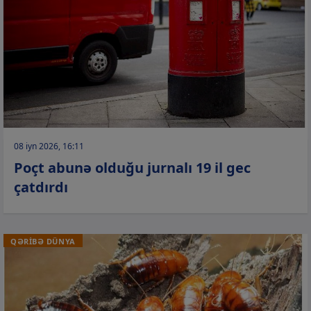
08 iyn 2026, 16:11
Poçt abunə olduğu jurnalı 19 il gec
çatdırdı
QƏRİBƏ DÜNYA