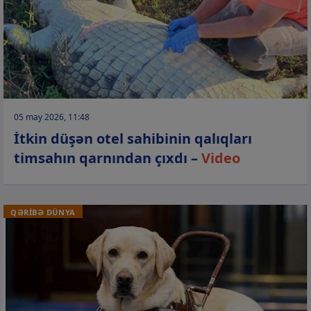
05 may 2026, 11:48
İtkin düşən otel sahibinin qalıqları
timsahın qarnından çıxdı –
Video
QƏRİBƏ DÜNYA