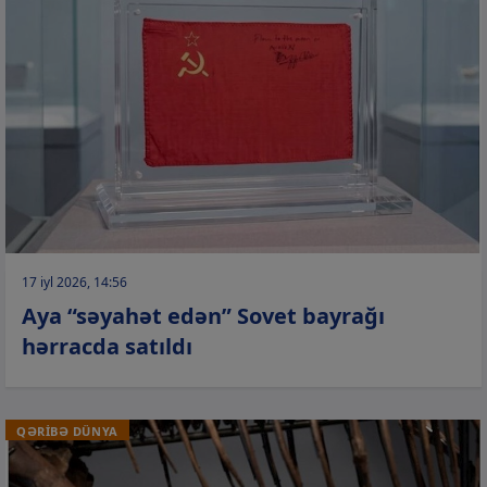
17 iyl 2026, 14:56
Aya “səyahət edən” Sovet bayrağı
hərracda satıldı
QƏRİBƏ DÜNYA