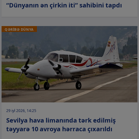
“Dünyanın ən çirkin iti” sahibini tapdı
QƏRİBƏ DÜNYA
29 iyl 2026, 14:25
Sevilya hava limanında tərk edilmiş
təyyarə 10 avroya hərraca çıxarıldı