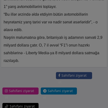
1” yarış avtomobillərini toplayır.
“Bu illər ərzində əldə etdiyim bütün avtomobillərin
heyrətamiz yarış tarixi var və nadir sənət əsərləridir”, - o
əlavə edib.
Nəşrin məlumatına görə, britaniyalı iş adamının sərvəti 2,9
milyard dollara çatır. O, 7 il əvvəl “F1”i onun hazırkı
sahiblərinə - Liberty Media-ya 8 milyard dollara satmağa
razılaşıb.
Səhifəni ziyarət
et
Səhifəni ziyarət
Səhifəni ziyarət
et
et
Səhifəni ziyarət