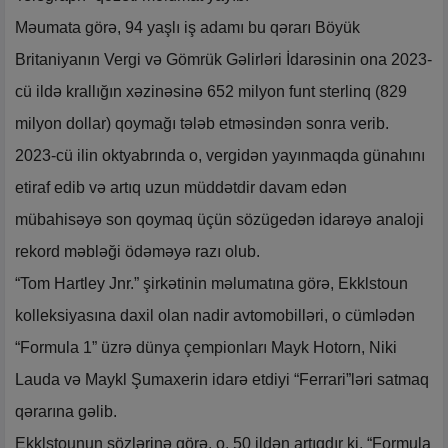
Məumata görə, 94 yaşlı iş adamı bu qərarı Böyük
Britaniyanın Vergi və Gömrük Gəlirləri İdarəsinin ona 2023-
cü ildə krallığın xəzinəsinə 652 milyon funt sterlinq (829
milyon dollar) qoymağı tələb etməsindən sonra verib.
2023-cü ilin oktyabrında o, vergidən yayınmaqda günahını
etiraf edib və artıq uzun müddətdir davam edən
mübahisəyə son qoymaq üçün sözügedən idarəyə analoji
rekord məbləği ödəməyə razı olub.
“Tom Hartley Jnr.” şirkətinin məlumatına görə, Ekklstoun
kolleksiyasına daxil olan nadir avtomobilləri, o cümlədən
“Formula 1” üzrə dünya çempionları Mayk Hotorn, Niki
Lauda və Maykl Şumaxerin idarə etdiyi “Ferrari”ləri satmaq
qərarına gəlib.
Ekklstounun sözlərinə görə, o, 50 ildən artıqdır ki, “Formula