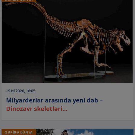
19 iyl 2026, 16:05
Milyarderlər arasında yeni dəb –
Dinozavr skeletləri…
QƏRİBƏ DÜNYA