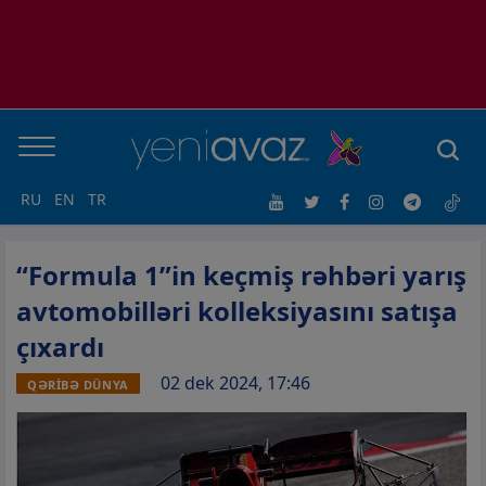
RU
EN
TR
“Formula 1”in keçmiş rəhbəri yarış
avtomobilləri kolleksiyasını satışa
çıxardı
02 dek 2024, 17:46
QƏRİBƏ DÜNYA