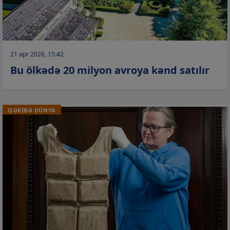
21 apr 2026, 15:42
Bu ölkədə 20 milyon avroya kənd satılır
QƏRİBƏ DÜNYA