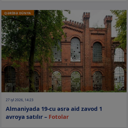
QƏRİBƏ DÜNYA
27 iyl 2026, 14:23
Almaniyada 19-cu əsrə aid zavod 1
avroya satılır –
Fotolar