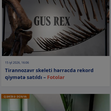
15 iyl 2026, 16:06
Tirannozavr skeleti hərracda rekord
qiymətə satıldı –
Fotolar
QƏRİBƏ DÜNYA