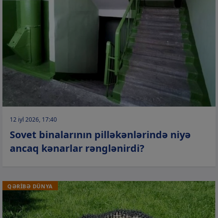
12 iyl 2026, 17:40
Sovet binalarının pilləkənlərində niyə
ancaq kənarlar rənglənirdi?
QƏRİBƏ DÜNYA