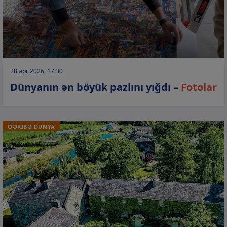
28 apr 2026, 17:30
Dünyanın ən böyük pazlını yığdı –
Fotolar
QƏRİBƏ DÜNYA