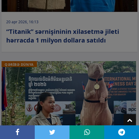
20 apr 2026, 16:13
“Titanik” sərnişininin xilasetmə jileti
hərracda 1 milyon dollara satıldı
QƏRİBƏ DÜNYA
T