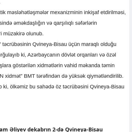
.
tik məsləhətləşmələr mexanizminin inkişaf etdirilməsi,
sində əməkdaşlığın və qarşılıqlı səfərlərin
ri müzakirə olunub.
 təcrübəsinin Qvineya-Bisau üçün maraqlı olduğu
urğulayıb ki, Azərbaycanın dövlət orqanları və özəl
şlara göstərilən xidmətlərin vahid məkanda təmin
N xidmət” BMT tərəfindən də yüksək qiymətləndirilib.
ib ki, ölkəmiz bu sahədə öz təcrübəsini Qvineya-Bisau
ham Əliyev dekabrın 2-də Qvineya-Bisau