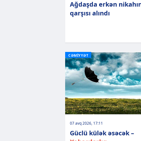
Ağdaşda erkən nikahı
qarşısı alındı
CƏMİYYƏT
07 avq 2026, 17:11
Güclü külək əsəcək –