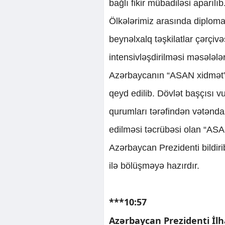
bağlı fikir mübadiləsi aparılıb
Ölkələrimiz arasında diploma
beynəlxalq təşkilatlar çərçivə
intensivləşdirilməsi məsələlə
Azərbaycanın “ASAN xidmət”
qeyd edilib. Dövlət başçısı v
qurumları tərəfindən vətənda
edilməsi təcrübəsi olan “ASA
Azərbaycan Prezidenti bildir
ilə bölüşməyə hazırdır.
***10:57
Azərbaycan Prezidenti İl