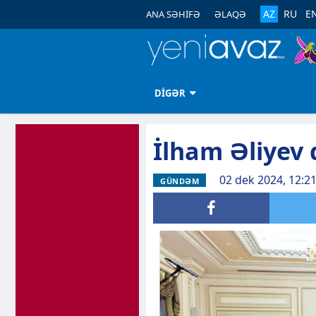
AZ
RU
E
ANA SƏHİFƏ
ƏLAQƏ
DİGƏR
İlham Əliyev 
02 dek 2024, 12:2
GÜNDƏM