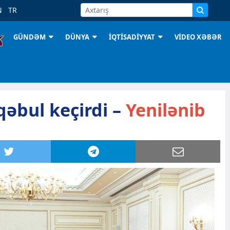
N
TR
GÜNDƏM
DÜNYA
İQTİSADİYYAT
VİDEO XƏBƏR
qəbul keçirdi –
Yenilənib
1