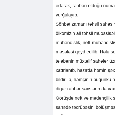
edərək, rəhbəri olduğu nüma
vurğulayıb.
Söhbət zamanı təhsil sahəsi
ölkəmizin ali təhsil müəssis
mühəndislik, neft-mühəndisliy
məsələsi qeyd edilib. Hələ 
tələbənin müxtəlif sahələr ü
xatırlanıb, hazırda həmin şə
bildirilib, həmçinin bugünkü 
digər rəhbər şəxslərin də vax
Görüşdə neft və mədənçilik 
sahədə təcrübəsini bölüşməsi v