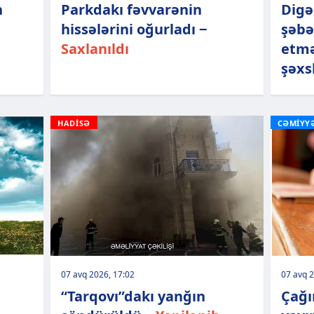
n
Parkdakı fəvvarənin
Digə
hissələrini oğurladı −
şəbə
Saxlanıldı
etmə
şəxs
HADİSƏ
CƏMİYY
07 avq 2026, 17:02
07 avq 2
“Tarqovı”dakı yanğın
Çağı