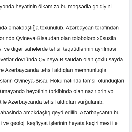
yəndə heyətinin ölkəmizə bu məqsədlə gəldiyini
ndə əməkdaşlığa toxunulub, Azərbaycan tərəfindən
ələrində Qvineya-Bisaudan olan tələbələrə xüsusilə
i və digər sahələrdə təhsil təqaüdlərinin ayrılması
sovetlər dövründə Qvineya-Bisaudan olan çoxlu sayda
zrə Azərbaycanda təhsil aldıqları məmnunluqla
xslərin Qvineya-Bisau Hökumətində təmsil olunduqları
nümayəndə heyətinin tərkibində olan nazirlərin və
tilə Azərbaycanda təhsil aldıqları vurğulanıb.
sahəsində əməkdaşlıq qeyd edilib, Azərbaycanın bu
ə geoloji kəşfiyyat işlərinin həyata keçirilməsi ilə