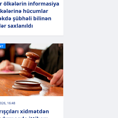
r ölkələrin informasiya
kələrinə hücumlar
kdə şübhəli bilinən
lər saxlanıldı
ƏT
026, 16:48
rışçıları xidmətdən