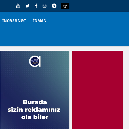
İNCƏSƏNƏT
İDMAN