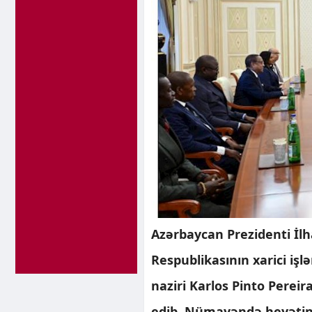
Azərbaycan Prezidenti İl
Respublikasının xarici işl
naziri Karlos Pinto Perei
edib. Nümayəndə heyətinə