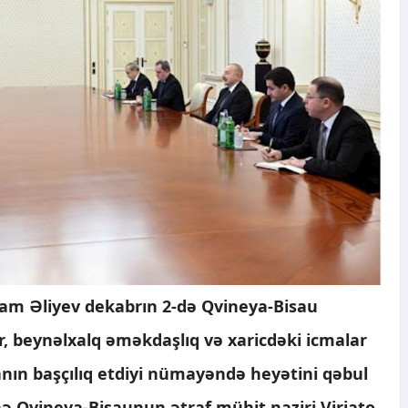
ham Əliyev dekabrın 2-də Qvineya-Bisau
ər, beynəlxalq əməkdaşlıq və xaricdəki icmalar
ranın başçılıq etdiyi nümayəndə heyətini qəbul
 Qvineya-Bisaunun ətraf mühit naziri Viriato