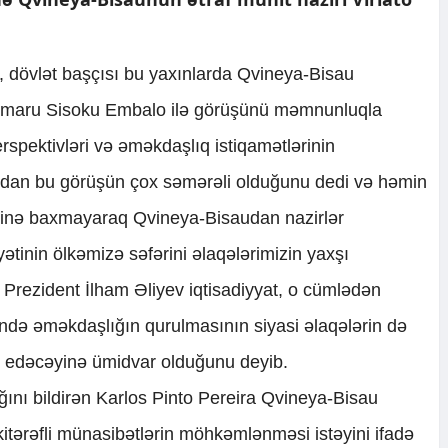
i, dövlət başçısı bu yaxınlarda Qvineya-Bisau
 Umaru Sisoku Embalo ilə görüşünü məmnunluqla
erspektivləri və əməkdaşlıq istiqamətlərinin
dan bu görüşün çox səmərəli olduğunu dedi və həmin
nə baxmayaraq Qvineya-Bisaudan nazirlər
inin ölkəmizə səfərini əlaqələrimizin yaxşı
b. Prezident İlham Əliyev iqtisadiyyat, o cümlədən
rində əməkdaşlığın qurulmasının siyasi əlaqələrin də
 edəcəyinə ümidvar olduğunu deyib.
ğını bildirən Karlos Pinto Pereira Qvineya-Bisau
itərəfli münasibətlərin möhkəmlənməsi istəyini ifadə