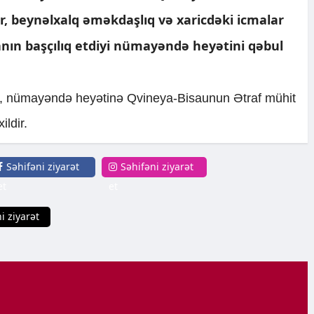
ər, beynəlxalq əməkdaşlıq və xaricdəki icmalar
ranın başçılıq etdiyi nümayəndə heyətini qəbul
ki, nümayəndə heyətinə Qvineya-Bisaunun Ətraf mühit
ildir.
Səhifəni ziyarət
Səhifəni ziyarət
et
et
i ziyarət