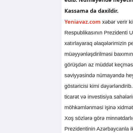
Kassama da daxildir.
Yeniavaz.com
xəbər verir k
Respublikasının Prezidenti
xatırlayaraq əlaqələrimizin p
müəyyənləşdirilməsi baxımın
görüşdən az müddət keçməsi
səviyyəsində nümayəndə heyət
göstəricisi kimi dəyərləndiri
ticarət və investisiya sahələ
möhkəmlənməsi işinə xidmət
Xoş sözlərə görə minnətdarlı
Prezidentinin Azərbaycanla ik