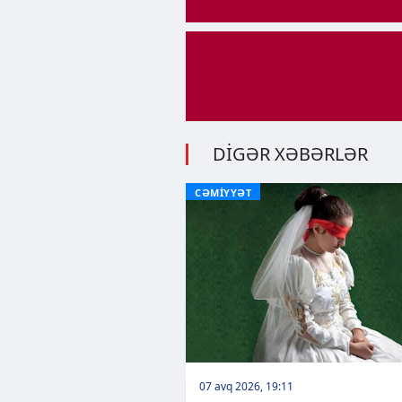
DİGƏR XƏBƏRLƏR
CƏMİYYƏT
07 avq 2026, 19:11