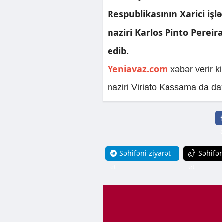
Respublikasının Xarici işl
naziri Karlos Pinto Perei
edib.
Yeniavaz.com
xəbər verir 
naziri Viriato Kassama da dax
Səhifəni ziyarət
Səhifən
et
et