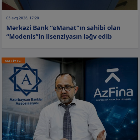
05 avq 2026, 17:20
Mərkəzi Bank “eManat”ın sahibi olan
“Modenis”in lisenziyasın ləğv edib
MALİYYƏ