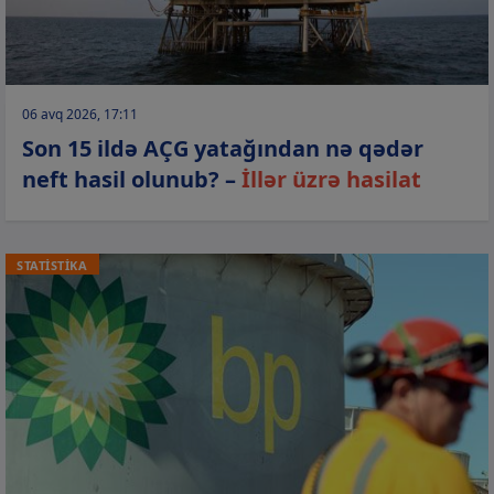
06 avq 2026, 17:11
Son 15 ildə AÇG yatağından nə qədər
neft hasil olunub? –
İllər üzrə hasilat
STATİSTİKA