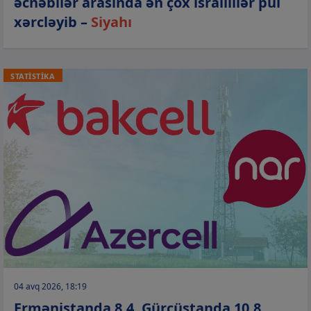
əcnəbilər arasında ən çox israillilər pul
xərcləyib –
Siyahı
STATİSTİKA
04 avq 2026, 18:19
Ermənistanda 8,4, Gürcüstanda 10,8,