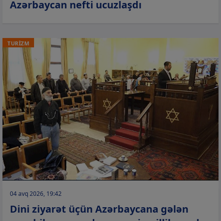
Azərbaycan nefti ucuzlaşdı
TURİZM
04 avq 2026, 19:42
Dini ziyarət üçün Azərbaycana gələn