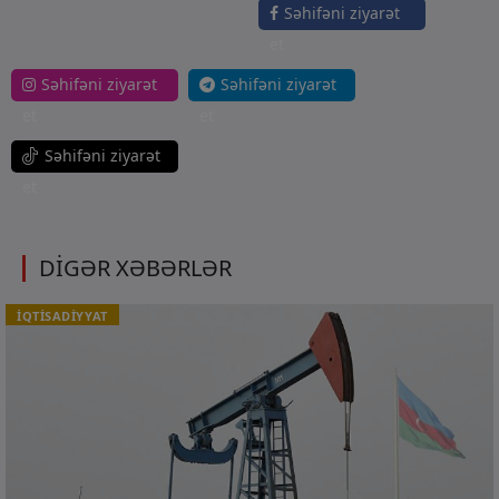
Səhifəni ziyarət
et
Səhifəni ziyarət
Səhifəni ziyarət
et
et
Səhifəni ziyarət
et
DİGƏR XƏBƏRLƏR
İQTİSADİYYAT