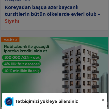
Koreyadan başqa azərbaycanlı
tursitlərin bütün ölkələrdə evləri olub –
Siyahı
MALİYYƏ
×
Tətbiqimizi yükləyə bilərsiniz