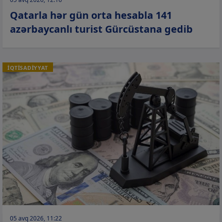
Qatarla hər gün orta hesabla 141
azərbaycanlı turist Gürcüstana gedib
İQTİSADİYYAT
05 avq 2026, 11:22