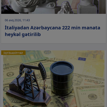
06 avq 2026, 11:43
İtaliyadan Azərbaycana 222 min manata
heykəl gətirilib
İQTİSADİYYAT