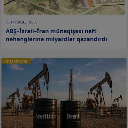
06 avq 2026, 10:23
ABŞ–İsrail–İran münaqişəsi neft
nəhənglərinə milyardlar qazandırdı
İQTİSADİYYAT