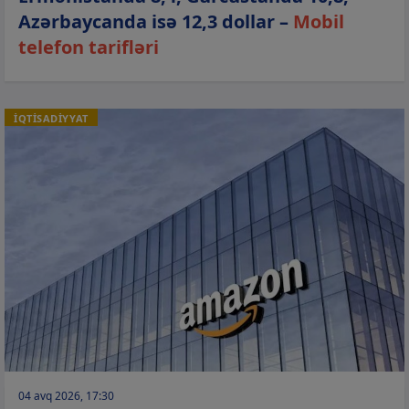
Azərbaycanda isə 12,3 dollar –
Mobil
telefon tarifləri
İQTİSADİYYAT
04 avq 2026, 17:30