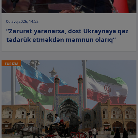
06 avq 2026, 14:52
“Zərurət yaranarsa, dost Ukraynaya qaz
tədarük etməkdən məmnun olarıq”
TURİZM