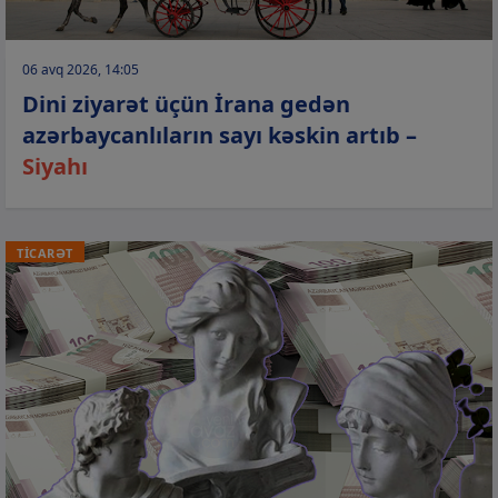
06 avq 2026, 14:05
Dini ziyarət üçün İrana gedən
azərbaycanlıların sayı kəskin artıb –
Siyahı
TİCARƏT