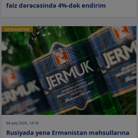
faiz dərəcəsində 4%-dək endirim
İQTİSADİYYAT
04 avq 2026, 14:18
Rusiyada yenə Ermənistan məhsullarına