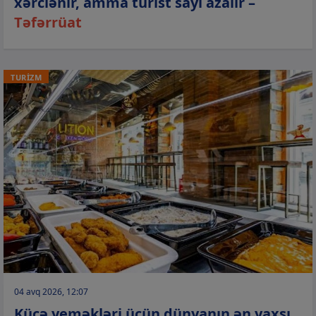
xərclənir, amma turist sayı azalır –
Təfərrüat
TURİZM
04 avq 2026, 12:07
Küçə yeməkləri üçün dünyanın ən yaxşı