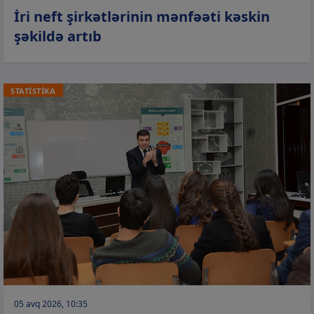
İri neft şirkətlərinin mənfəəti kəskin
şəkildə artıb
STATİSTİKA
05 avq 2026, 10:35