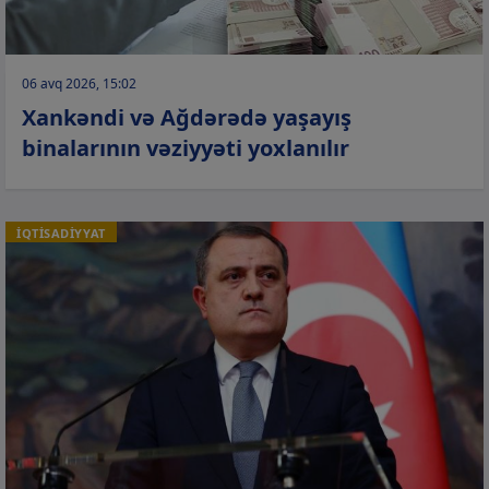
06 avq 2026, 15:02
Xankəndi və Ağdərədə yaşayış
binalarının vəziyyəti yoxlanılır
İQTİSADİYYAT