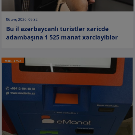
06 avq 2026, 09:32
Bu il azərbaycanlı turistlər xaricdə
adambaşına 1 525 manat xərcləyiblər
MALİYYƏ