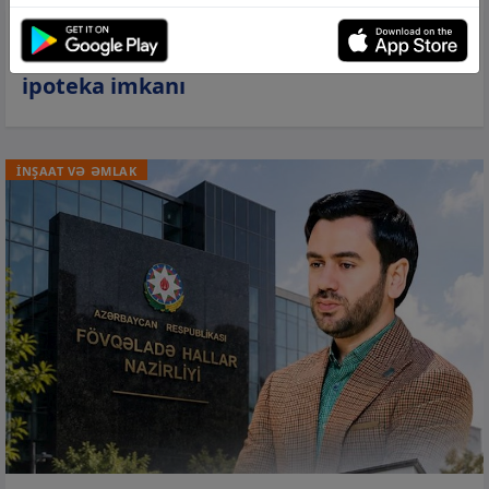
05 avq 2026, 15:32
Rabitəbankdan “MİDA” xətti ilə güzəştli
ipoteka imkanı
İNŞAAT VƏ ƏMLAK