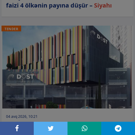
faizi 4 ölkənin payına düşür –
Siyahı
TENDER
04 avq 2026, 10:21
DOST Agentliyi 6 rayonda inzibati
binaların təmirinə 4,5 milyon