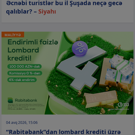
Əcnəbi turistlər bu il Şuşada neçə gecə
qalıblar? –
Siyahı
MALİYYƏ
04 avq 2026, 15:06
“Rabitəbank”dan lombard krediti üzrə