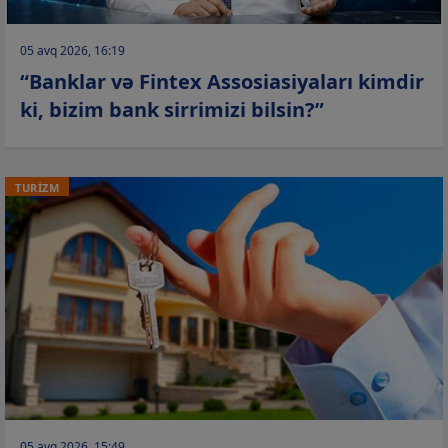
05 avq 2026, 16:19
“Banklar və Fintex Assosiasiyaları kimdir
ki, bizim bank sirrimizi bilsin?”
TURİZM
05 avq 2026, 15:49