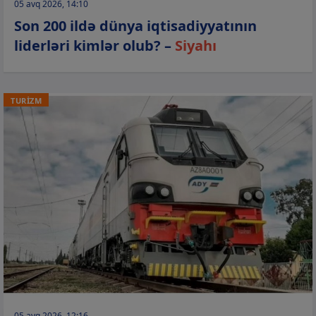
05 avq 2026, 14:10
Son 200 ildə dünya iqtisadiyyatının
liderləri kimlər olub? –
Siyahı
TURİZM
05 avq 2026, 12:16