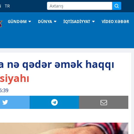
N
TR
GÜNDƏM
DÜNYA
İQTİSADİYYAT
VİDEO XƏBƏR
a nə qədər əmək haqqı
siyahı
6:39