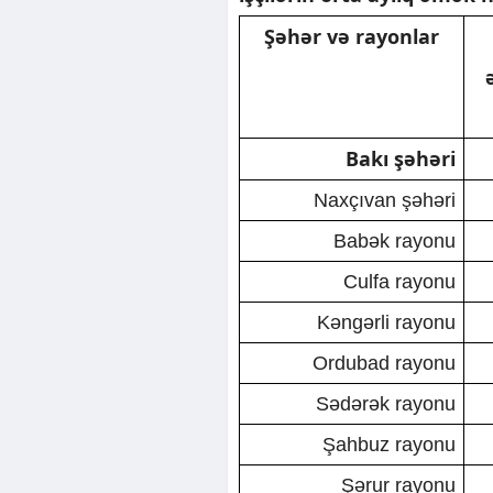
Şəhər və rayonlar
Bakı şəhəri
Naxçıvan şəhəri
Babək rayonu
Culfa rayonu
Kəngərli rayonu
Ordubad rayonu
Sədərək rayonu
Şahbuz rayonu
Şərur rayonu