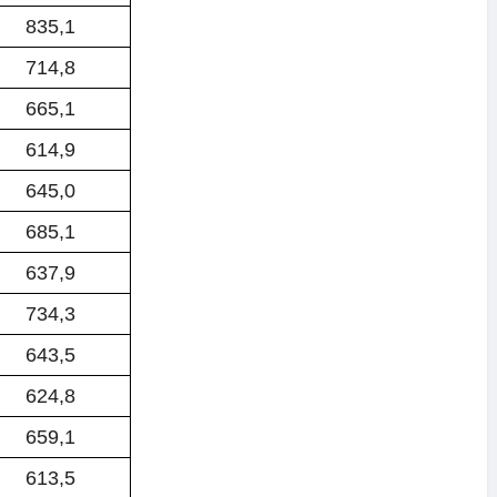
835,1
714,8
665,1
614,9
645,0
685,1
637,9
734,3
643,5
624,8
659,1
613,5