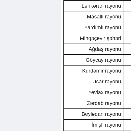
Lənkəran rayonu
Masallı rayonu
Yardımlı rayonu
Mingəçevir şəhəri
Ağdaş rayonu
Göyçay rayonu
Kürdəmir rayonu
Ucar rayonu
Yevlax rayonu
Zərdab rayonu
Beyləqan rayonu
İmişli rayonu