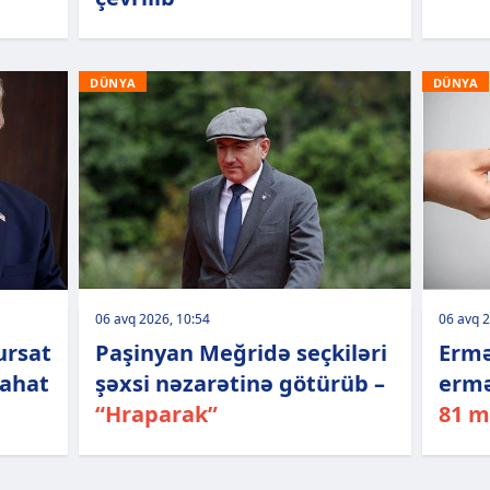
DÜNYA
DÜNYA
06 avq 2026, 10:54
06 avq 2
ursat
Paşinyan Meğridə seçkiləri
Ermə
zahat
şəxsi nəzarətinə götürüb –
ermə
“Hraparak”
81 m