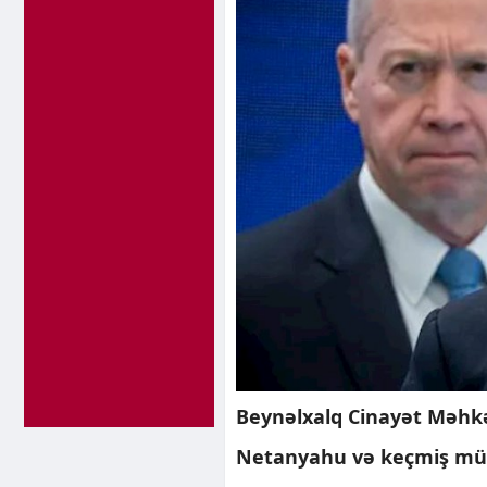
Beynəlxalq Cinayət Məhkə
Netanyahu və keçmiş müda