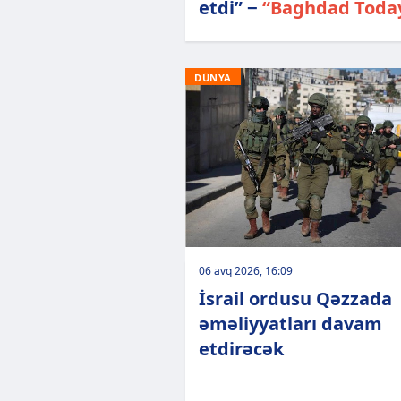
etdi” −
“Baghdad Toda
DÜNYA
06 avq 2026, 16:09
İsrail ordusu Qəzzada
əməliyyatları davam
etdirəcək