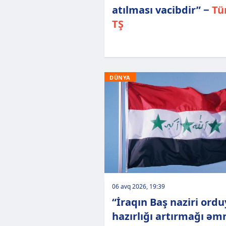
atılması vacibdir” −
Tü
TŞ
DÜNYA
06 avq 2026, 19:39
“İraqın Baş naziri ord
hazırlığı artırmağı əm