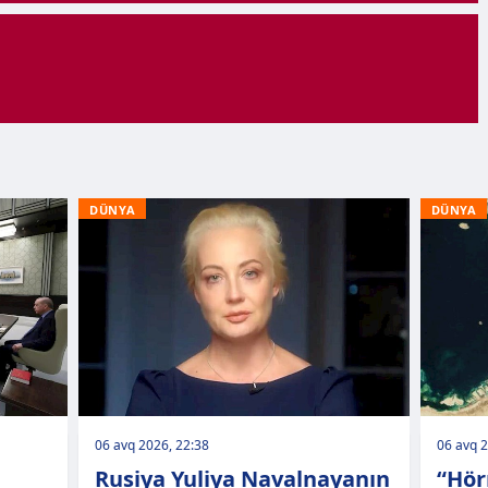
DÜNYA
DÜNYA
06 avq 2026, 22:38
06 avq 2
Rusiya Yuliya Navalnayanın
“Hör