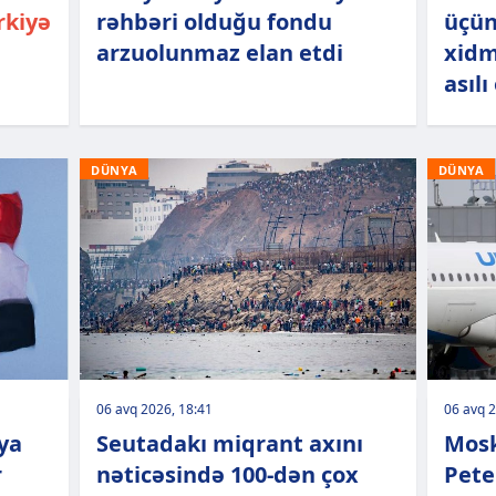
rkiyə
rəhbəri olduğu fondu
üçün
arzuolunmaz elan etdi
xidm
asılı
DÜNYA
DÜNYA
06 avq 2026, 18:41
06 avq 2
uya
Seutadakı miqrant axını
Mosk
r
nəticəsində 100-dən çox
Pete