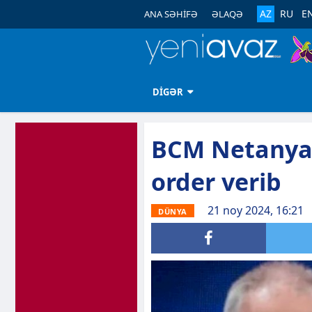
AZ
RU
E
ANA SƏHİFƏ
ƏLAQƏ
DİGƏR
BCM Netanyah
order verib
21 noy 2024, 16:21
DÜNYA