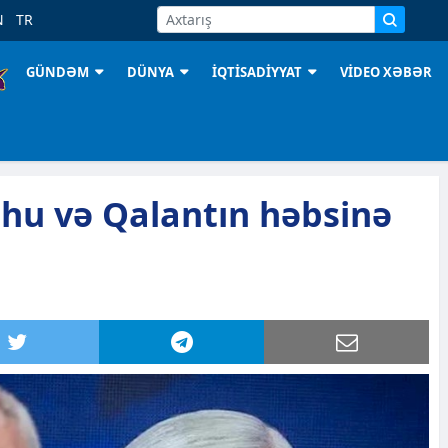
N
TR
GÜNDƏM
DÜNYA
İQTİSADİYYAT
VİDEO XƏBƏR
u və Qalantın həbsinə