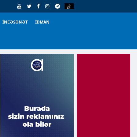
İNCƏSƏNƏT
İDMAN