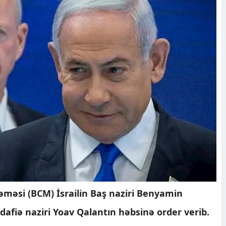
məsi (BCM) İsrailin Baş naziri Benyamin
fiə naziri Yoav Qalantın həbsinə order verib.