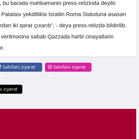
i, bu barədə məhkəmənin press-relizində deyilir.
latası yekdilliklə İsrailin Roma Statutuna əsasən
edən iki qərar çıxarıb”, - deyə press-relizdə bildirilib.
rin verilməsinə səbəb Qəzzada hərbi cinayətlərin
r.
Səhifəni ziyarət
Səhifəni ziyarət
et
et
i ziyarət