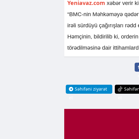
Yeniavaz.com
xəbər verir k
“BMC-nin Məhkəməyə qədər Pa
irəli sürdüyü çağırışları rədd 
Həmçinin, bildirilib ki, orde
törədilməsinə dair ittihamlardı
Səhifəni ziyarət
Səhifən
et
et