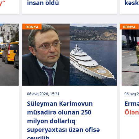
y”
insan öldü
kəsk
DÜNYA
DÜNYA
06 avq 2026, 15:31
06 avq 2
Süleyman Kərimovun
Ermə
müsadirə olunan 250
Ölən
milyon dollarlıq
superyaxtası üzən ofisə
çevrilib