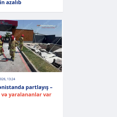
in azalıb
026, 13:24
nistanda partlayış –
 və yaralananlar var