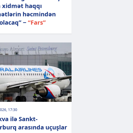
 xidmət haqqı
ətlərin həcmindən
 olacaq” −
“Fars”
026, 17:30
va ilə Sankt-
rburq arasında uçuşlar