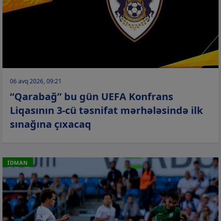
06 avq 2026, 09:21
“Qarabağ” bu gün UEFA Konfrans
Liqasının 3-cü təsnifat mərhələsində ilk
sınağına çıxacaq
İDMAN