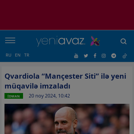
RU
EN
TR
Qvardiola “Mançester Siti” ilə yeni
müqavilə imzaladı
20 noy 2024, 10:42
İDMAN