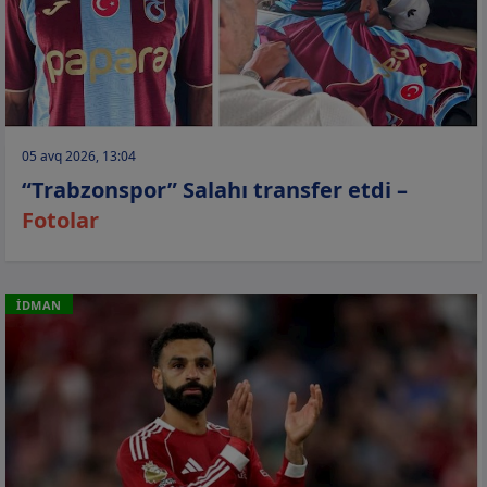
05 avq 2026, 13:04
“Trabzonspor” Salahı transfer etdi –
Fotolar
İDMAN