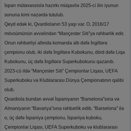
İspan mütəxəssislə hazırkı müqavilə 2025-ci ilin iyunun
sonuna kimi nəzərdə tutulub.
Qeyd edək ki, Qvardiolanın 53 yaşı var. O, 2016/17
mövsümünün əvvəlindən “Mançester Siti”yə rəhbərlik edir.
Onun rəhbərliyi altında komanda altı dəfə İngiltərə
çempionu olub, iki dəfə İngiltərə Kubokunu, dörd dəfə Liqa
Kubokunu, üç dəfə İngiltərə Superkubokunu qazanıb.
2023-cü ildə “Mançester Siti” Çempionlar Liqası, UEFA
Superkuboku və Klublararası Dünya Çempionatının qalibi
olub.
Qvardiola bundan əvvəl İspaniyanın “Barselona”sına və
Almaniyanın “Bavariya”sına rəhbərlik edib. “Barselona” ilə
o, üç dəfə İspaniya çempionu, İspaniya kuboku,
Çempionlar Liqası, UEFA Superkuboku və klublararası