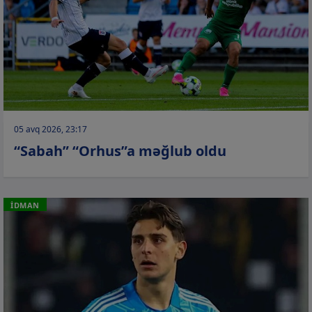
05 avq 2026, 23:17
“Sabah” “Orhus”a məğlub oldu
İDMAN