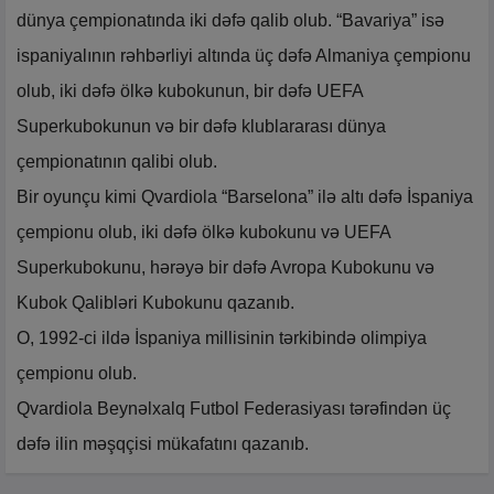
dünya çempionatında iki dəfə qalib olub. “Bavariya” isə
ispaniyalının rəhbərliyi altında üç dəfə Almaniya çempionu
olub, iki dəfə ölkə kubokunun, bir dəfə UEFA
Superkubokunun və bir dəfə klublararası dünya
çempionatının qalibi olub.
Bir oyunçu kimi Qvardiola “Barselona” ilə altı dəfə İspaniya
çempionu olub, iki dəfə ölkə kubokunu və UEFA
Superkubokunu, hərəyə bir dəfə Avropa Kubokunu və
Kubok Qalibləri Kubokunu qazanıb.
O, 1992-ci ildə İspaniya millisinin tərkibində olimpiya
çempionu olub.
Qvardiola Beynəlxalq Futbol Federasiyası tərəfindən üç
dəfə ilin məşqçisi mükafatını qazanıb.