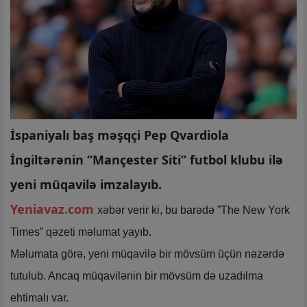
İspaniyalı baş məşqçi Pep Qvardiola
İngiltərənin “Mançester Siti” futbol klubu ilə
yeni müqavilə imzalayıb.
Yeniavaz.com
xəbər verir ki, bu barədə ”The New York
Times” qəzeti məlumat yayıb.
Məlumata görə, yeni müqavilə bir mövsüm üçün nəzərdə
tutulub. Ancaq müqavilənin bir mövsüm də uzadılma
ehtimalı var.