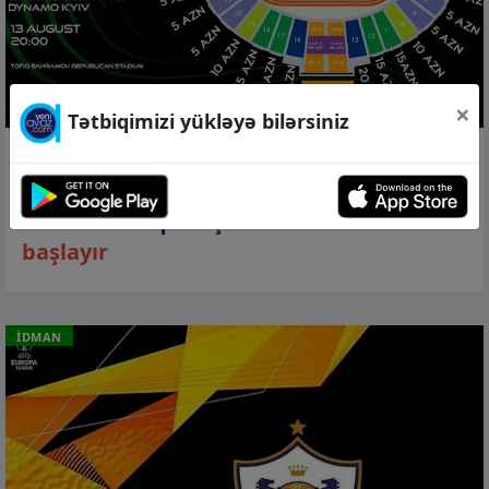
×
Tətbiqimizi yükləyə bilərsiniz
06 avq 2026, 12:08
“Qarabağ” “Dinamo Kiyev” oyununun
biletləri artıq satışdadır –
5 manatdan
başlayır
İDMAN