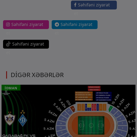
Səhifəni ziyarət
et
Səhifəni ziyarət
Səhifəni ziyarət
et
et
Səhifəni ziyarət
et
DİGƏR XƏBƏRLƏR
İDMAN