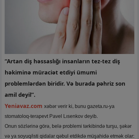
“Artan diş həssaslığı insanların tez-tez diş
həkiminə müraciət etdiyi ümumi
problemlərdən biridir. Və burada pəhriz son
amil deyil”.
Yeniavaz.com
xəbər verir ki, bunu gazeta.ru-ya
stomatoloq-terapevt Pavel Lısenkov deyib.
Onun sözlərinə görə, belə problemi tərkibində turşu, şəkər
və ya soyuq/isti qidalar qəbul etdikdə müşahidə etmək olar: