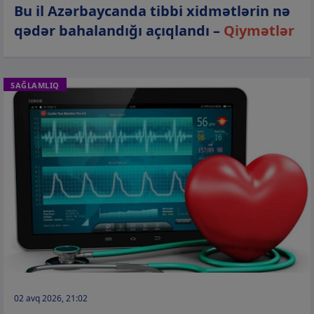
Bu il Azərbaycanda tibbi xidmətlərin nə
qədər bahalandığı açıqlandı –
Qiymətlər
SAĞLAMLIQ
02 avq 2026, 21:02