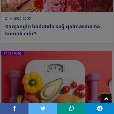
21 iyn 2026, 20:55
Xərçəngin bədəndə sağ qalmasına nə
kömək edir?
SAĞLAMLIQ
T