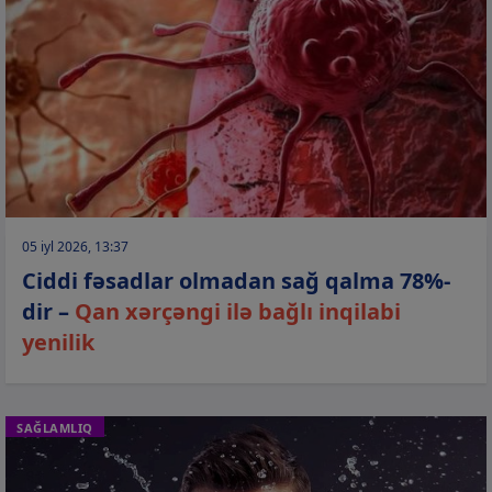
05 iyl 2026, 13:37
Ciddi fəsadlar olmadan sağ qalma 78%-
dir –
Qan xərçəngi ilə bağlı inqilabi
yenilik
SAĞLAMLIQ