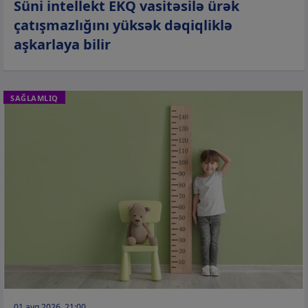
Süni intellekt EKQ vasitəsilə ürək
çatışmazlığını yüksək dəqiqliklə
aşkarlaya bilir
SAĞLAMLIQ
01 avq 2026, 21:00