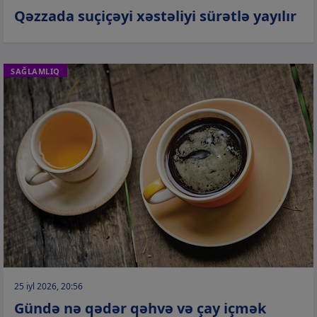
Qəzzada suçiçəyi xəstəliyi sürətlə yayılır
SAĞLAMLIQ
25 iyl 2026, 20:56
Gündə nə qədər qəhvə və çay içmək