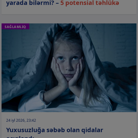
yarada bilərmi? –
5 potensial təhlükə
SAĞLAMLIQ
24 iyl 2026, 23:42
Yuxusuzluğa səbəb olan qidalar