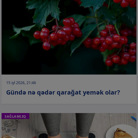
15 iyl 2026, 21:46
Gündə nə qədər qarağat yemək olar?
SAĞLAMLIQ