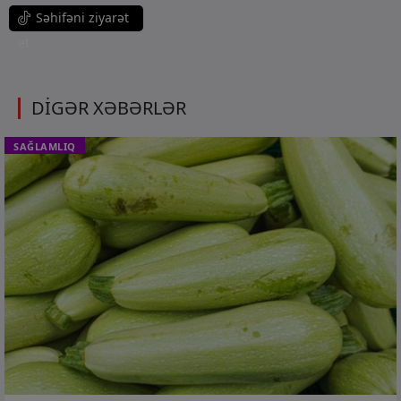
Səhifəni ziyarət
et
DİGƏR XƏBƏRLƏR
SAĞLAMLIQ