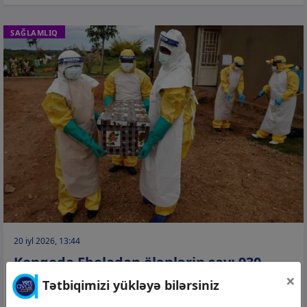
SAĞLAMLIQ
20 iyl 2026, 13:44
Konqoda Eboladan ölənlərin sayı 930
×
nəfərə çatıb
Tətbiqimizi yükləyə bilərsiniz