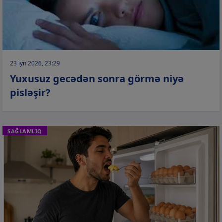
23 iyn 2026, 23:29
Yuxusuz gecədən sonra görmə niyə
pisləşir?
SAĞLAMLIQ