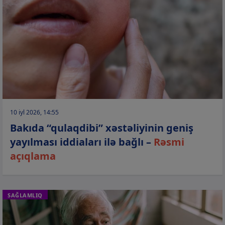
10 iyl 2026, 14:55
Bakıda “qulaqdibi” xəstəliyinin geniş
yayılması iddiaları ilə bağlı –
Rəsmi
açıqlama
SAĞLAMLIQ