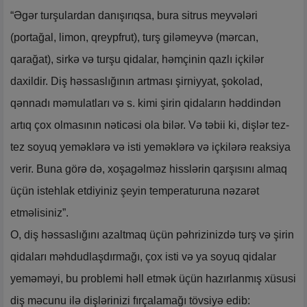
“Əgər turşulardan danışırıqsa, bura sitrus meyvələri
(portağal, limon, qreypfrut), turş giləmeyvə (mərcan,
qarağat), sirkə və turşu qidalar, həmçinin qazlı içkilər
daxildir. Diş həssaslığının artması şirniyyat, şokolad,
qənnadı məmulatları və s. kimi şirin qidaların həddindən
artıq çox olmasının nəticəsi ola bilər. Və təbii ki, dişlər tez-
tez soyuq yeməklərə və isti yeməklərə və içkilərə reaksiya
verir. Buna görə də, xoşagəlməz hisslərin qarşısını almaq
üçün istehlak etdiyiniz şeyin temperaturuna nəzarət
etməlisiniz”.
O, diş həssaslığını azaltmaq üçün pəhrizinizdə turş və şirin
qidaları məhdudlaşdırmağı, çox isti və ya soyuq qidalar
yeməməyi, bu problemi həll etmək üçün hazırlanmış xüsusi
diş məcunu ilə dişlərinizi fırçalamağı tövsiyə edib: