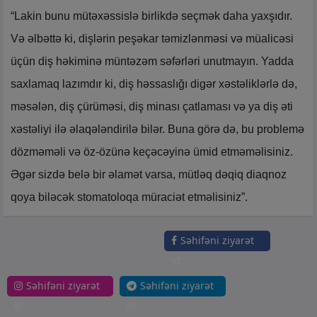
“Lakin bunu mütəxəssislə birlikdə seçmək daha yaxşıdır.
Və əlbəttə ki, dişlərin peşəkar təmizlənməsi və müalicəsi
üçün diş həkiminə müntəzəm səfərləri unutmayın. Yadda
saxlamaq lazımdır ki, diş həssaslığı digər xəstəliklərlə də,
məsələn, diş çürüməsi, diş minası çatlaması və ya diş əti
xəstəliyi ilə əlaqələndirilə bilər. Buna görə də, bu problemə
dözməməli və öz-özünə keçəcəyinə ümid etməməlisiniz.
Əgər sizdə belə bir əlamət varsa, mütləq dəqiq diaqnoz
qoya biləcək stomatoloqa müraciət etməlisiniz”.
Səhifəni ziyarət
et
Səhifəni ziyarət
Səhifəni ziyarət
et
et