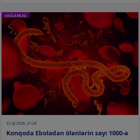
SAĞLAMLIQ
22 iyl 2026, 21:24
Konqoda Eboladan ölənlərin sayı 1000-ə