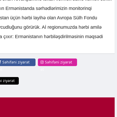
ının Ermənistanda sərhədlərimizin monitorinqi
istan üçün hərbi layihə olan Avropa Sülh Fondu
övcudluğunu görürük. Aİ regionumuzda hərbi amilə
aya çıxır: Ermənistanın hərbiləşdirilməsinin məqsədi
Səhifəni ziyarət
Səhifəni ziyarət
et
et
i ziyarət