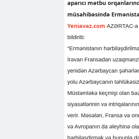
aparıcı mətbu orqanların
müsahibəsində Ermənista
Yeniavaz.com
AZƏRTAC-a is
bildirib:
“Ermənistanın hərbiləşdirilmə
İrəvan Fransadan uzaqmənzilli
yenidən Azərbaycan şəhərlər
yolu Azərbaycanın təhlükəsizli
Müstəmləkə keçmişi olan bəzi
siyasətlərinin və intriqaların
verir. Məsələn, Fransa və on
və Avropanın da əleyhinə ola
hərbiləşdirmək və bununla d