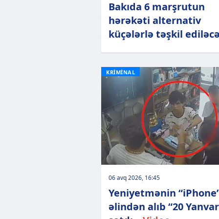
Bakıda 6 marşrutun
hərəkəti alternativ
küçələrlə təşkil ediləc
KRİMİNAL
06 avq 2026, 16:45
Yeniyetmənin “iPhone
əlindən alıb “20 Yanva