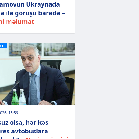
ramovun Ukraynada
ha ilə görüşü barədə –
mi məlumat
ƏT
026, 15:56
suz olsa, hər kəs
res avtobuslara