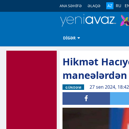
AZ
RU
E
ANA SƏHİFƏ
ƏLAQƏ
DİGƏR
Hikmət Hacıy
maneələrdən 
27 sen 2024, 18:4
GÜNDƏM