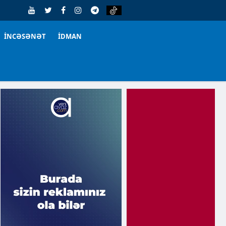
İNCƏSƏNƏT
İDMAN