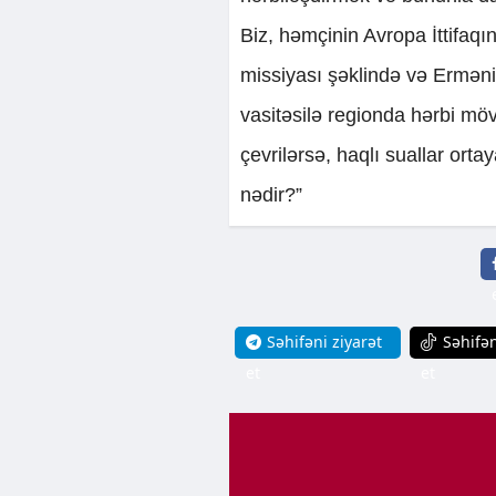
Biz, həmçinin Avropa İttifaq
missiyası şəklində və Ermən
vasitəsilə regionda hərbi m
çevrilərsə, haqlı suallar ort
nədir?”
Səhifəni ziyarət
Səhifən
et
et