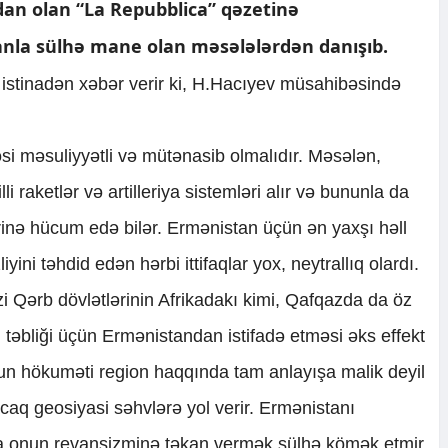
dan olan “La Repubblica” qəzetinə
nla sülhə mane olan məsələlərdən danışıb.
tinadən xəbər verir ki, H.Hacıyev müsahibəsində
si məsuliyyətli və mütənasib olmalıdır. Məsələn,
 raketlər və artilleriya sistemləri alır və bununla da
inə hücum edə bilər. Ermənistan üçün ən yaxşı həll
yini təhdid edən hərbi ittifaqlar yox, neytrallıq olardı.
 Qərb dövlətlərinin Afrikadakı kimi, Qafqazda da öz
ın təbliği üçün Ermənistandan istifadə etməsi əks effekt
un hökuməti region haqqında tam anlayışa malik deyil
caq geosiyasi səhvlərə yol verir. Ermənistanı
a onun revanşizminə təkan vermək sülhə kömək etmir.