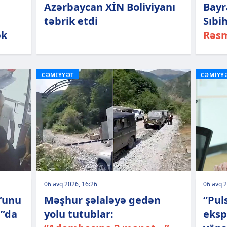
Azərbaycan XİN Boliviyanı
Bay
təbrik etdi
Sıbi
ək
Rəs
CƏMİYYƏT
CƏMİYY
06 avq 2026, 16:26
06 avq 2
”unu
Məşhur şəlaləyə gedən
“Pul
r”da
yolu tutublar:
eksp