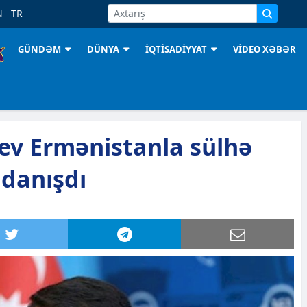
N
TR
GÜNDƏM
DÜNYA
İQTİSADİYYAT
VİDEO XƏBƏR
ev Ermənistanla sülhə
danışdı
2