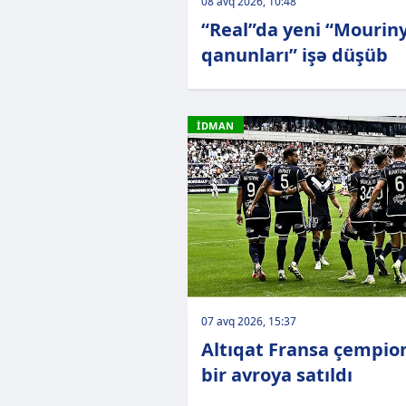
08 avq 2026, 10:48
“Real”da yeni “Mourin
qanunları” işə düşüb
İDMAN
07 avq 2026, 15:37
Altıqat Fransa çempio
bir avroya satıldı