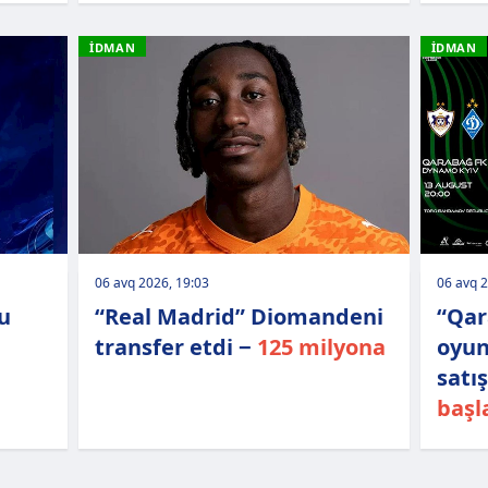
İDMAN
İDMAN
06 avq 2026, 19:03
06 avq 2
vu
“Real Madrid” Diomandeni
“Qar
transfer etdi −
125 milyona
oyun
satı
başl