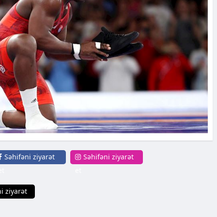
Səhifəni ziyarət
Səhifəni ziyarət
et
et
i ziyarət