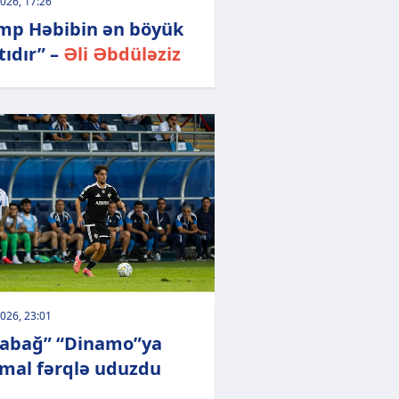
026, 17:26
mp Həbibin ən böyük
tıdır” –
Əli Əbdüləziz
026, 23:01
abağ” “Dinamo”ya
mal fərqlə uduzdu