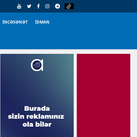
İNCƏSƏNƏT
İDMAN