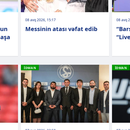
08 avq 2026, 15:17
08 avq 2
nun
Messinin atası vəfat edib
“Bar
başa
“Liv
İDMAN
İDMAN