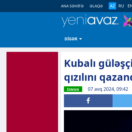
AZ
RU
E
ANA SƏHİFƏ
ƏLAQƏ
DİGƏR
Kubalı güləşçi
qızılını qazan
07 avq 2024, 09:42
İDMAN