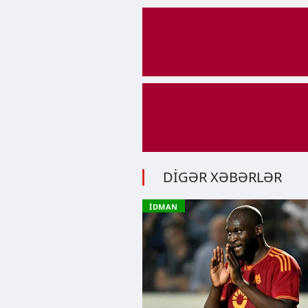
DİGƏR XƏBƏRLƏR
İDMAN