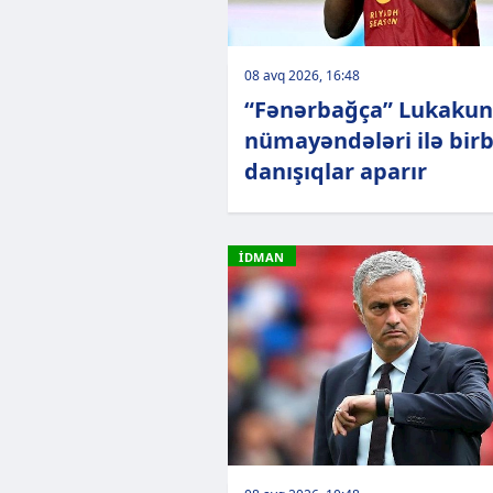
08 avq 2026, 16:48
“Fənərbağça” Lukaku
nümayəndələri ilə bir
danışıqlar aparır
İDMAN