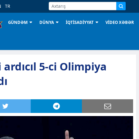
N
TR
GÜNDƏM
DÜNYA
İQTİSADİYYAT
VİDEO XƏBƏR
 ardıcıl 5-ci Olimpiya
dı