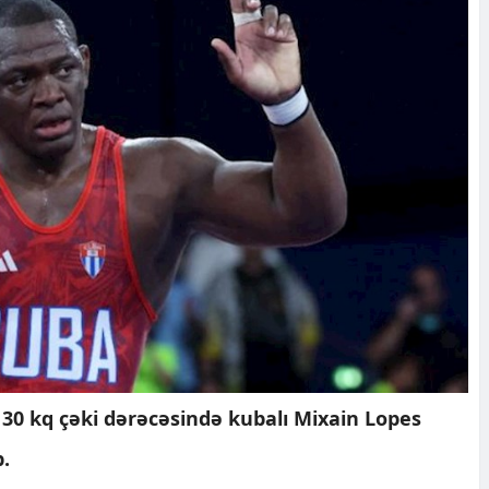
30 kq çəki dərəcəsində kubalı Mixain Lopes
.