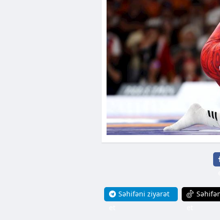
Səhifəni ziyarət
Səhifən
et
et