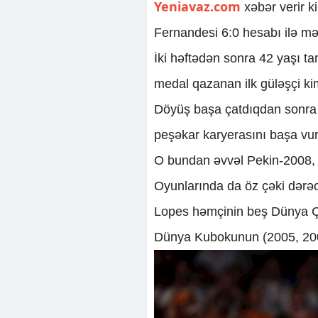
Yeniavaz.com
xəbər verir k
Fernandesi 6:0 hesabı ilə m
İki həftədən sonra 42 yaşı t
medal qazanan ilk güləşçi ki
Döyüş başa çatdıqdan sonra 
peşəkar karyerasını başa vu
O bundan əvvəl Pekin-2008,
Oyunlarında da öz çəki dərəc
Lopes həmçinin beş Dünya Ç
Dünya Kubokunun (2005, 2006