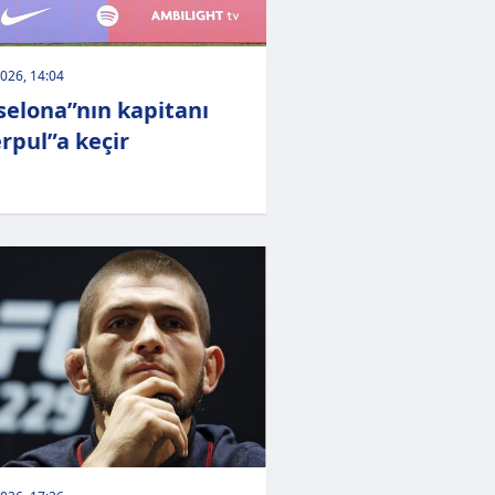
026, 14:04
selona”nın kapitanı
erpul”a keçir