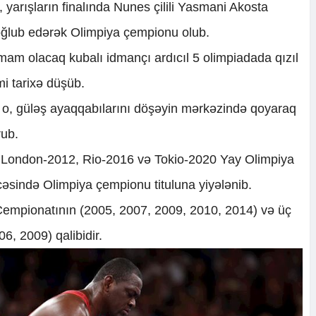
i, yarışların finalında Nunes çilili Yasmani Akosta
əğlub edərək Olimpiya çempionu olub.
amam olacaq kubalı idmançı ardıcıl 5 olimpiadada qızıl
mi tarixə düşüb.
o, güləş ayaqqabılarını döşəyin mərkəzində qoyaraq
rub.
 London-2012, Rio-2016 və Tokio-2020 Yay Olimpiya
əsində Olimpiya çempionu tituluna yiyələnib.
empionatının (2005, 2007, 2009, 2010, 2014) və üç
, 2009) qalibidir.