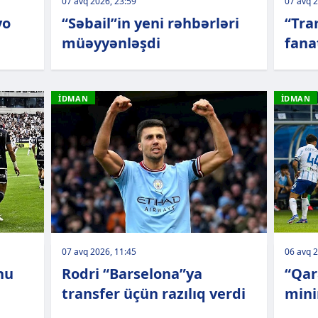
07 avq 2026, 23:59
07 avq 2
yo
“Səbail”in yeni rəhbərləri
“Tra
müəyyənləşdi
fana
İDMAN
İDMAN
07 avq 2026, 11:45
06 avq 2
nu
Rodri “Barselona”ya
“Qar
transfer üçün razılıq verdi
mini