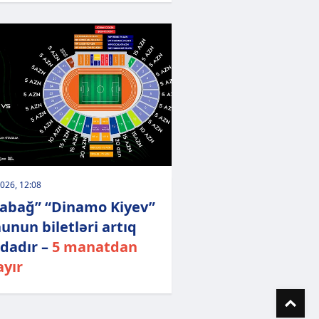
026, 12:08
abağ” “Dinamo Kiyev”
unun biletləri artıq
şdadır –
5 manatdan
ayır
To