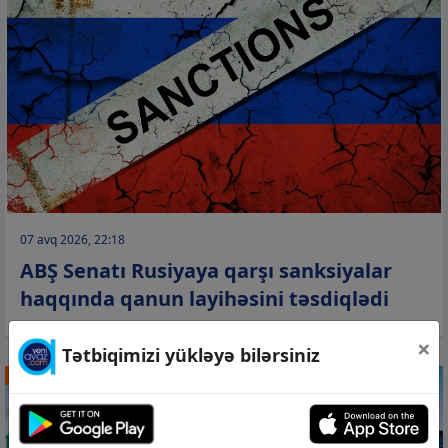
07 avq 2026, 22:18
ABŞ Senatı Rusiyaya qarşı sanksiyalar
haqqında qanun layihəsini təsdiqlədi
×
Tətbiqimizi yükləyə bilərsiniz
DÜNYA