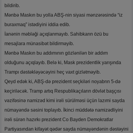
bildirib.
Mənbə Maskın bu yolla ABŞ-nin siyasi mənzərəsində “iz
buraxmaq” istədiyini iddia edib.
İanənin məbləği açıqlanmayıb. Sahibkarın özü bu
mesajlara münasibət bildirməyib.
Mənbə Maskın bu addımının gözlənilən bir addım
olduğunu açıqlayıb. Belə ki, Mask prezidentlik yarışında
Trampı dəstəkləyəcəyini heç vaxt gizlətməyib.
Qeyd edək ki, ABŞ-də prezident seçkiləri noyabrın 5-də
keçiriləcək. Tramp artıq Respublikaçıların dövlət başçısı
vəzifəsinə namizəd kimi irəli sürülməsi üçün lazımi sayda
nümayəndə səsini toplayıb. İkinci müddətə namizədliyini
irəli sürən hazırkı prezident Co Bayden Demokratlar
Partiyasından kifayət qədər sayda nümayəndənin dəstəyini