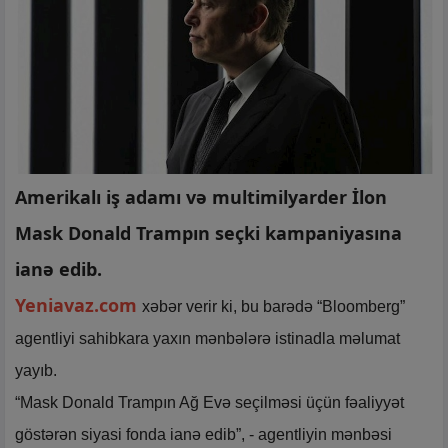
Amerikalı iş adamı və multimilyarder İlon
Mask Donald Trampın seçki kampaniyasına
ianə edib.
Yeniavaz.com
xəbər verir ki, bu barədə “Bloomberg”
agentliyi sahibkara yaxın mənbələrə istinadla məlumat
yayıb.
“Mask Donald Trampın Ağ Evə seçilməsi üçün fəaliyyət
göstərən siyasi fonda ianə edib”, - agentliyin mənbəsi