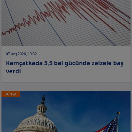
07 avq 2026, 19:32
Kamçatkada 5,5 bal gücündə zəlzələ baş
verdi
DÜNYA