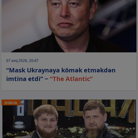
07 avq 2026, 20:47
“Mask Ukraynaya kömək etməkdən
imtina etdi” −
“The Atlantic”
DÜNYA