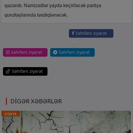
qazanıb. Namizədlər yayda keçiriləcək partiya
qurultaylarında təsdiqlənəcək.
Səhifəni ziyarət
et
Səhifəni ziyarət
Səhifəni ziyarət
et
et
Səhifəni ziyarət
et
DİGƏR XƏBƏRLƏR
DÜNYA