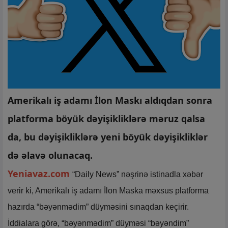
Amerikalı iş adamı İlon Maskı aldıqdan sonra
platforma böyük dəyişikliklərə məruz qalsa
da, bu dəyişikliklərə yeni böyük dəyişikliklər
də əlavə olunacaq.
Yeniavaz.com
“Daily News” nəşrinə istinadla xəbər
verir ki, Amerikalı iş adamı İlon Maska məxsus platforma
hazırda “bəyənmədim” düyməsini sınaqdan keçirir.
İddialara görə, “bəyənmədim” düyməsi “bəyəndim”