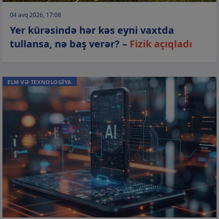
04 avq 2026, 17:08
Yer kürəsində hər kəs eyni vaxtda
tullansa, nə baş verər? –
Fizik açıqladı
ELM VƏ TEXNOLOGİYA