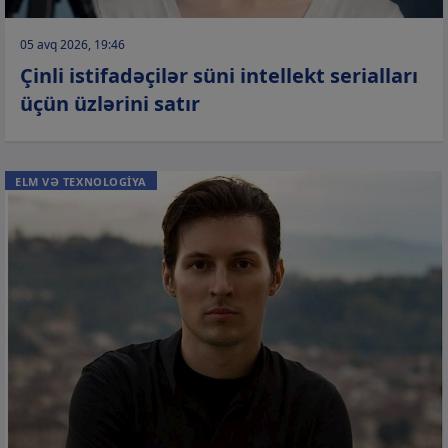
05 avq 2026, 19:46
Çinli istifadəçilər süni intellekt serialları
üçün üzlərini satır
ELM VƏ TEXNOLOGİYA