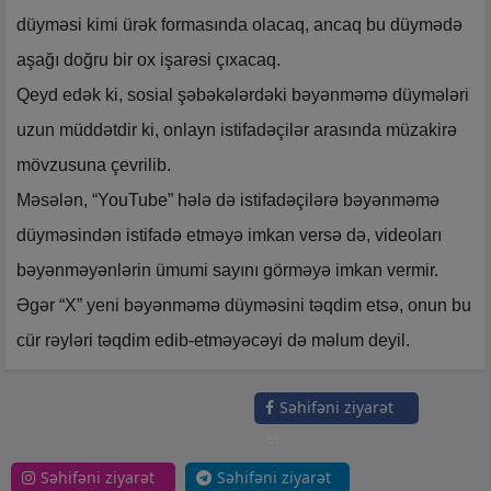
düyməsi kimi ürək formasında olacaq, ancaq bu düymədə
aşağı doğru bir ox işarəsi çıxacaq.
Qeyd edək ki, sosial şəbəkələrdəki bəyənməmə düymələri
uzun müddətdir ki, onlayn istifadəçilər arasında müzakirə
mövzusuna çevrilib.
Məsələn, “YouTube” hələ də istifadəçilərə bəyənməmə
düyməsindən istifadə etməyə imkan versə də, videoları
bəyənməyənlərin ümumi sayını görməyə imkan vermir.
Əgər “X” yeni bəyənməmə düyməsini təqdim etsə, onun bu
cür rəyləri təqdim edib-etməyəcəyi də məlum deyil.
Səhifəni ziyarət
et
Səhifəni ziyarət
Səhifəni ziyarət