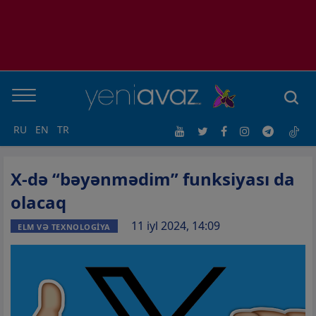
RU
EN
TR
X-də “bəyənmədim” funksiyası da
olacaq
11 iyl 2024, 14:09
ELM VƏ TEXNOLOGİYA