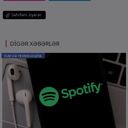
et
et
Səhifəni ziyarət
et
DİGƏR XƏBƏRLƏR
ELM VƏ TEXNOLOGİYA