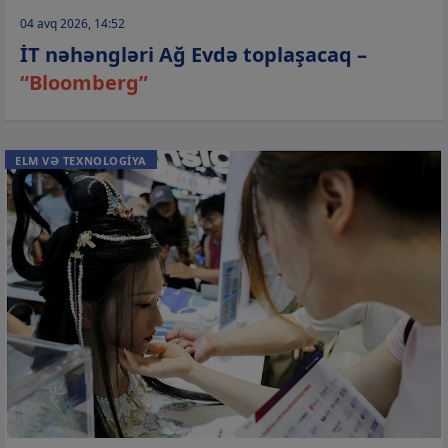
04 avq 2026, 14:52
İT nəhəngləri Ağ Evdə toplaşacaq –
“Bloomberg”
ELM VƏ TEXNOLOGİYA