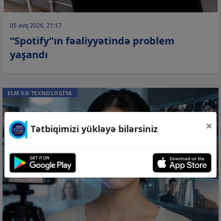
05 avq 2026, 21:17
“Spotify”ın fəaliyyətində problem
yaşandı
ELM VƏ TEXNOLOGİYA
×
Tətbiqimizi yükləyə bilərsiniz