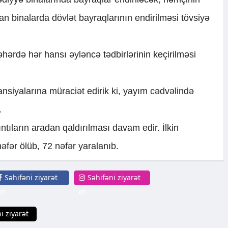
an binalarda dövlət bayraqlarının endirilməsi tövsiyə
şəhərdə hər hansı əyləncə tədbirlərinin keçirilməsi
tansiyalarına müraciət edirik ki, yayım cədvəlində
.
tıların aradan qaldırılması davam edir. İlkin
fər ölüb, 72 nəfər yaralanıb.
Səhifəni ziyarət
Səhifəni ziyarət
et
et
i ziyarət