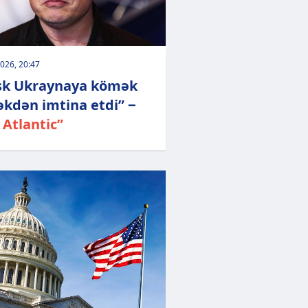
026, 20:47
k Ukraynaya kömək
kdən imtina etdi” −
 Atlantic”