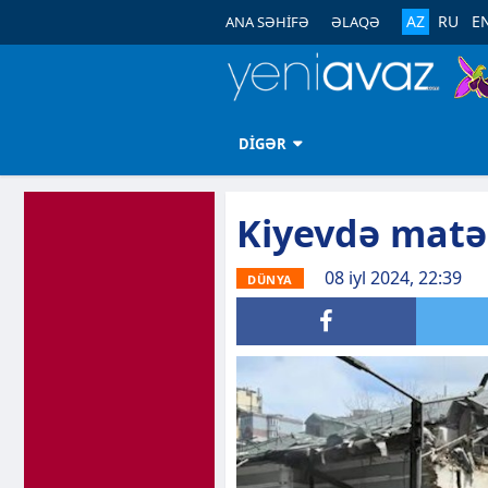
AZ
RU
E
ANA SƏHİFƏ
ƏLAQƏ
DİGƏR
Kiyevdə matə
08 iyl 2024, 22:39
DÜNYA