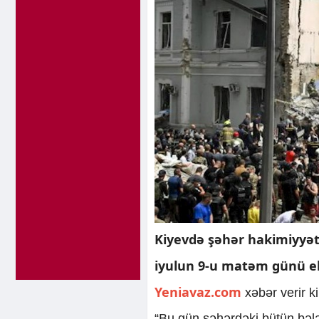
Kiyevdə şəhər hakimiyyət
iyulun 9-u matəm günü el
Yeniavaz.com
xəbər verir k
“Bu gün şəhərdəki bütün bələ