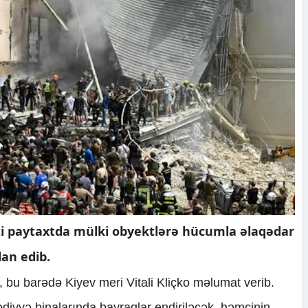
i paytaxtda mülki obyektlərə hücumla əlaqədar
an edib.
i, bu barədə Kiyev meri Vitali Kliçko məlumat verib.
diyyə binalarında bayraqlar endiriləcək, həmçinin