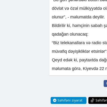
dövlət və özəl mülkiyyətdə ol
olunur”, - məlumatda deyilir.
Bildirilir ki, həmçinin sabah 
qadağan olunacaq:
“Biz telekanallara və radio s
müvafiq dəyişikliklər etsinlər”
Qeyd edək ki, paytaxtda dağın
məlumata görə, Kiyevdə 22 nə
Səhifəni ziyarət
Səhifən
et
et