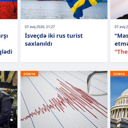
07 avq 2026, 21:27
07 avq 2
rşı
İsveçdə iki rus turist
“Mas
saxlanıldı
etmə
qlədi
“The
DÜNYA
DÜNYA