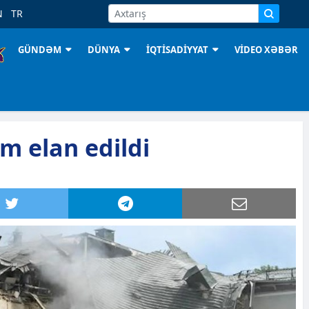
N
TR
GÜNDƏM
DÜNYA
İQTİSADİYYAT
VİDEO XƏBƏR
m elan edildi