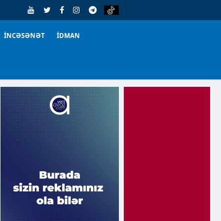
İNCƏSƏNƏT
İDMAN