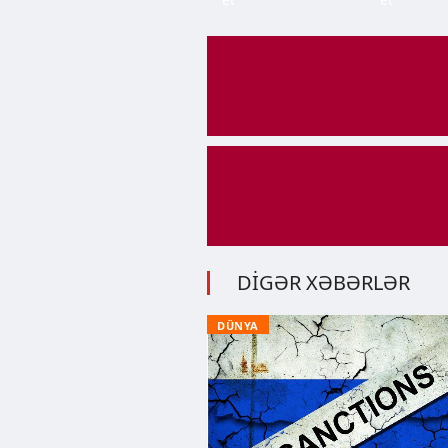
DİGƏR XƏBƏRLƏR
DÜNYA