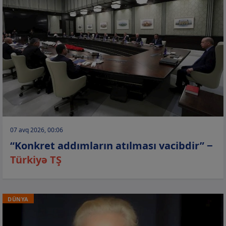
07 avq 2026, 00:06
“Konkret addımların atılması vacibdir” −
Türkiyə TŞ
DÜNYA