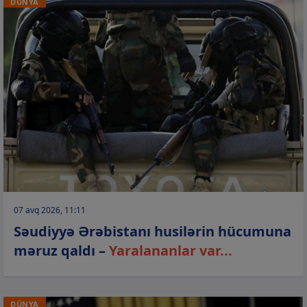
DÜNYA
07 avq 2026, 11:11
Səudiyyə Ərəbistanı husilərin hücumuna
məruz qaldı –
Yaralananlar var...
DÜNYA