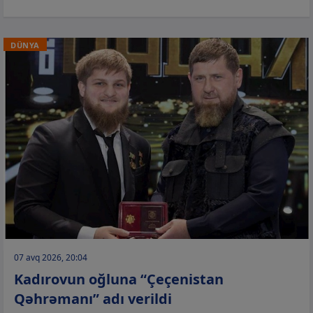
DÜNYA
07 avq 2026, 20:04
Kadırovun oğluna “Çeçenistan
Qəhrəmanı” adı verildi