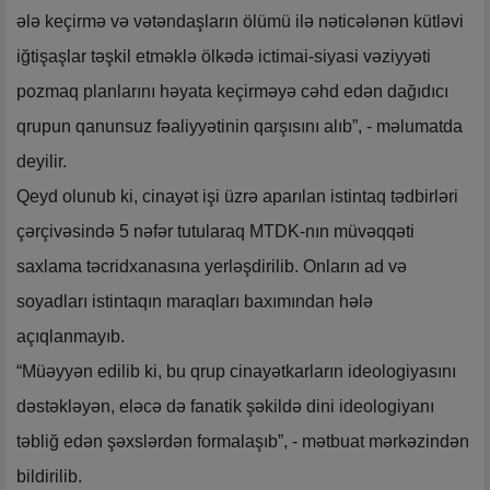
ələ keçirmə və vətəndaşların ölümü ilə nəticələnən kütləvi
iğtişaşlar təşkil etməklə ölkədə ictimai-siyasi vəziyyəti
pozmaq planlarını həyata keçirməyə cəhd edən dağıdıcı
qrupun qanunsuz fəaliyyətinin qarşısını alıb”, - məlumatda
deyilir.
Qeyd olunub ki, cinayət işi üzrə aparılan istintaq tədbirləri
çərçivəsində 5 nəfər tutularaq MTDK-nın müvəqqəti
saxlama təcridxanasına yerləşdirilib. Onların ad və
soyadları istintaqın maraqları baxımından hələ
açıqlanmayıb.
“Müəyyən edilib ki, bu qrup cinayətkarların ideologiyasını
dəstəkləyən, eləcə də fanatik şəkildə dini ideologiyanı
təbliğ edən şəxslərdən formalaşıb”, - mətbuat mərkəzindən
bildirilib.