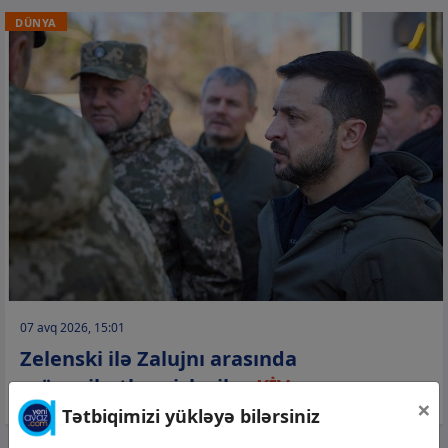
DÜNYA
07 avq 2026, 15:01
Zelenski ilə Zalujnı arasında
münasibətlər pisləşib –
KİV
×
Tətbiqimizi yükləyə bilərsiniz