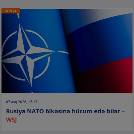
DÜNYA
07 avq 2026, 17:17
Rusiya NATO ölkəsinə hücum edə bilər –
WSJ