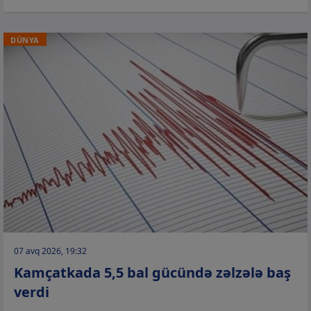
DÜNYA
07 avq 2026, 19:32
Kamçatkada 5,5 bal gücündə zəlzələ baş
verdi