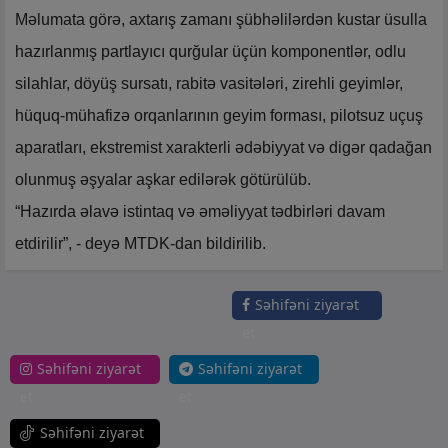
Məlumata görə, axtarış zamanı şübhəlilərdən kustar üsulla
hazırlanmış partlayıcı qurğular üçün komponentlər, odlu
silahlar, döyüş sursatı, rabitə vasitələri, zirehli geyimlər,
hüquq-mühafizə orqanlarının geyim forması, pilotsuz uçuş
aparatları, ekstremist xarakterli ədəbiyyat və digər qadağan
olunmuş əşyalar aşkar edilərək götürülüb.
“Hazırda əlavə istintaq və əməliyyat tədbirləri davam
etdirilir”, - deyə MTDK-dan bildirilib.
Səhifəni ziyarət
et
Səhifəni ziyarət
Səhifəni ziyarət
et
et
Səhifəni ziyarət