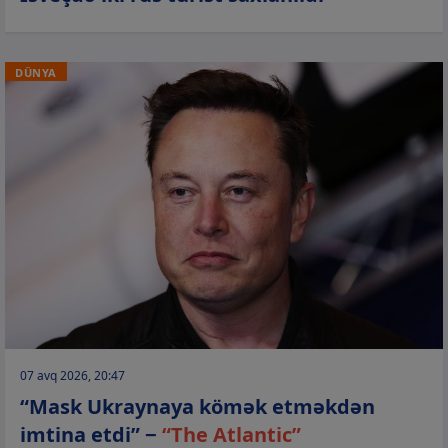
DÜNYA
07 avq 2026, 20:47
“Mask Ukraynaya kömək etməkdən
imtina etdi” −
“The Atlantic”