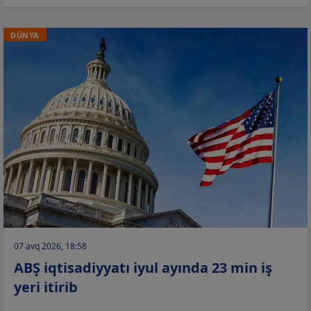
DÜNYA
07 avq 2026, 18:58
ABŞ iqtisadiyyatı iyul ayında 23 min iş
yeri itirib