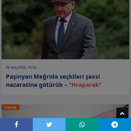
06 avq 2026, 10:54
Paşinyan Meğridə seçkiləri şəxsi
nəzarətinə götürüb –
“Hraparak”
DÜNYA
T