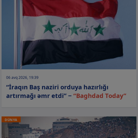
06 avq 2026, 19:39
“İraqın Baş naziri orduya hazırlığı
artırmağı əmr etdi” −
“Baghdad Today”
DÜNYA