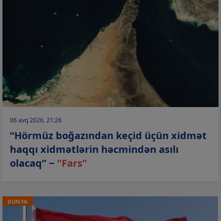
06 avq 2026, 21:26
“Hörmüz boğazından keçid üçün xidmət
haqqı xidmətlərin həcmindən asılı
olacaq” −
“Fars”
DÜNYA