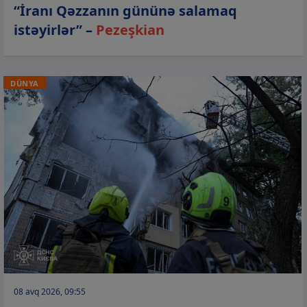
“İranı Qəzzanın gününə salamaq
istəyirlər” –
Pezeşkian
DÜNYA
08 avq 2026, 09:55