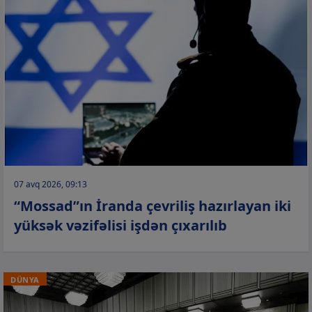
07 avq 2026, 09:13
“Mossad”ın İranda çevriliş hazırlayan iki
yüksək vəzifəlisi işdən çıxarılıb
DÜNYA