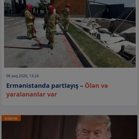
06 avq 2026, 13:24
Ermənistanda partlayış –
Ölən və
yaralananlar var
DÜNYA