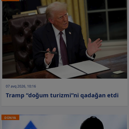
07 avq 2026, 10:16
Tramp “doğum turizmi”ni qadağan etdi
DÜNYA