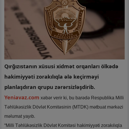
Qırğızıstanın xüsusi xidmət orqanları ölkədə
hakimiyyəti zorakılıqla ələ keçirməyi
planlaşdıran qrupu zərərsizləşdirib.
Yeniavaz.com
xəbər verir ki, bu barədə Respublika Milli
Təhlükəsizlik Dövlət Komitəsinin (MTDK) mətbuat mərkəzi
məlumat yayıb.
“Milli Təhlükəsizlik Dövlət Komitəsi hakimiyyəti zorakılıqla