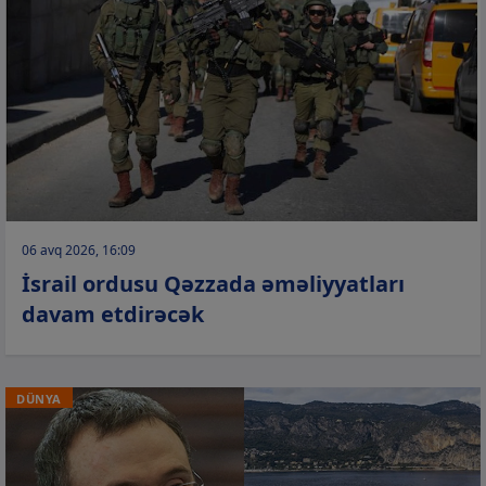
06 avq 2026, 16:09
İsrail ordusu Qəzzada əməliyyatları
davam etdirəcək
DÜNYA