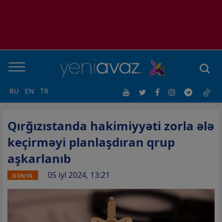
RU
EN
TR
Qırğızıstanda hakimiyyəti zorla ələ
keçirməyi planlaşdıran qrup
aşkarlanıb
05 iyl 2024, 13:21
DÜNYA