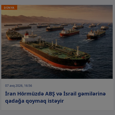
DÜNYA
07 avq 2026, 16:56
İran Hörmüzdə ABŞ və İsrail gəmilərinə
qadağa qoymaq istəyir