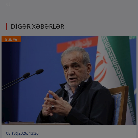
et
DİGƏR XƏBƏRLƏR
DÜNYA
08 avq 2026, 13:26