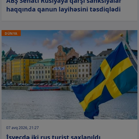
ABŞ Senatı Rusiyaya qarşı sanksiyalar
haqqında qanun layihəsini təsdiqlədi
DÜNYA
07 avq 2026, 21:27
İsveçdə iki rus turist saxlanıldı