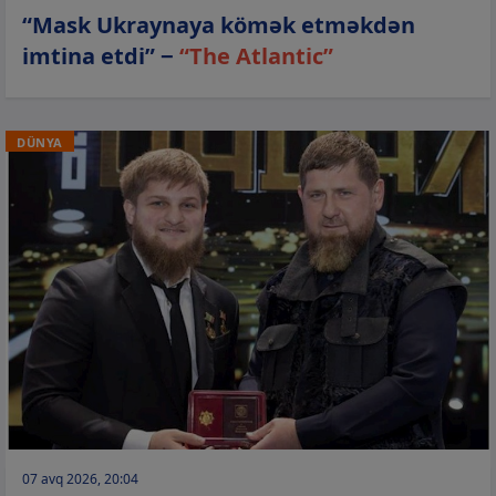
“Mask Ukraynaya kömək etməkdən
imtina etdi” −
“The Atlantic”
DÜNYA
07 avq 2026, 20:04