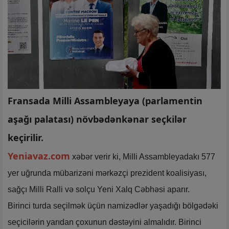
Fransada Milli Assambleyaya (parlamentin
aşağı palatası) növbədənkənar seçkilər
keçirilir.
Yeniavaz.com
xəbər verir ki, Milli Assambleyadakı 577
yer uğrunda mübarizəni mərkəzçi prezident koalisiyası,
sağçı Milli Ralli və solçu Yeni Xalq Cəbhəsi aparır.
Birinci turda seçilmək üçün namizədlər yaşadığı bölgədəki
seçicilərin yarıdan çoxunun dəstəyini almalıdır. Birinci