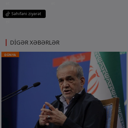
et
et
Səhifəni ziyarət
et
DİGƏR XƏBƏRLƏR
DÜNYA