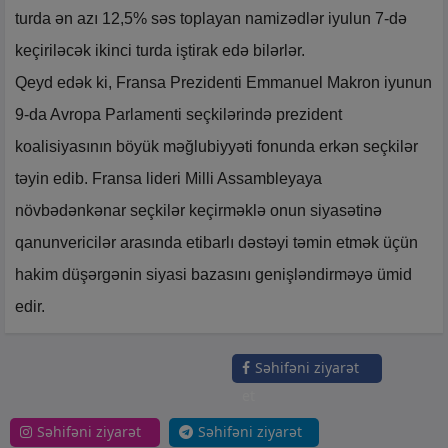
turda ən azı 12,5% səs toplayan namizədlər iyulun 7-də
keçiriləcək ikinci turda iştirak edə bilərlər.
Qeyd edək ki, Fransa Prezidenti Emmanuel Makron iyunun
9-da Avropa Parlamenti seçkilərində prezident
koalisiyasının böyük məğlubiyyəti fonunda erkən seçkilər
təyin edib. Fransa lideri Milli Assambleyaya
növbədənkənar seçkilər keçirməklə onun siyasətinə
qanunvericilər arasında etibarlı dəstəyi təmin etmək üçün
hakim düşərgənin siyasi bazasını genişləndirməyə ümid
edir.
Səhifəni ziyarət
et
Səhifəni ziyarət
Səhifəni ziyarət