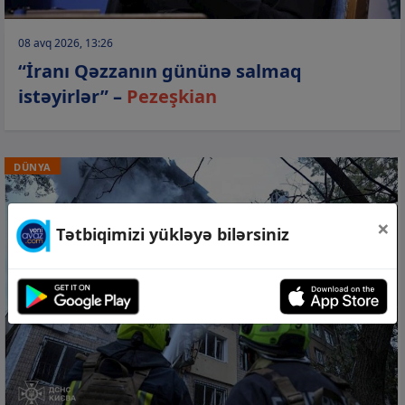
08 avq 2026, 13:26
“İranı Qəzzanın gününə salmaq
istəyirlər” –
Pezeşkian
DÜNYA
×
Tətbiqimizi yükləyə bilərsiniz