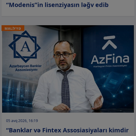
“Modenis”in lisenziyasın ləğv edib
MALİYYƏ
05 avq 2026, 16:19
“Banklar və Fintex Assosiasiyaları kimdir