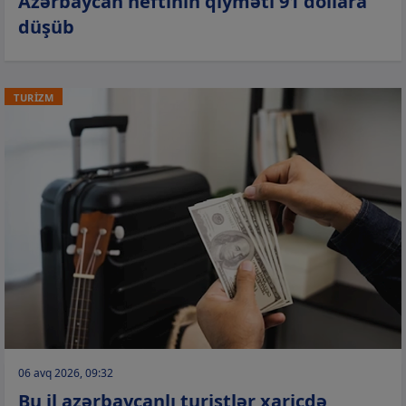
Azərbaycan neftinin qiyməti 91 dollara
düşüb
TURİZM
06 avq 2026, 09:32
Bu il azərbaycanlı turistlər xaricdə