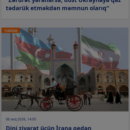
tədarük etməkdən məmnun olarıq”
TURİZM
06 avq 2026, 14:05
Dini ziyarət üçün İrana gedən