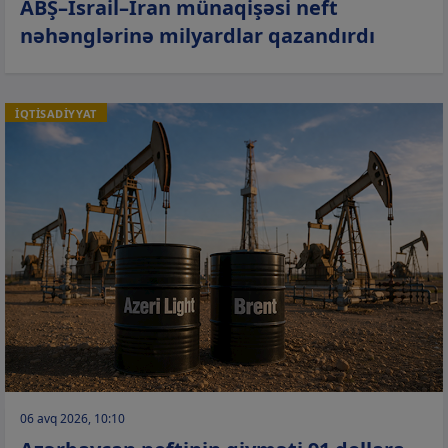
ABŞ–İsrail–İran münaqişəsi neft
nəhənglərinə milyardlar qazandırdı
İQTİSADİYYAT
06 avq 2026, 10:10