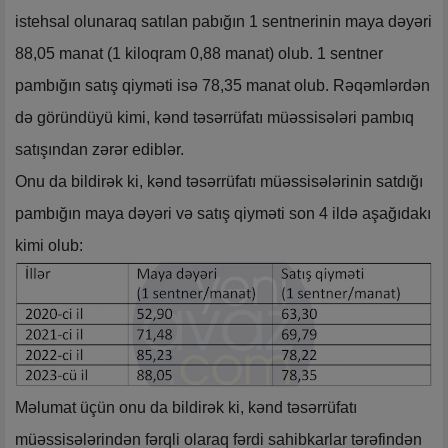
istehsal olunaraq satılan pabığın 1 sentnerinin maya dəyəri
88,05 manat (1 kiloqram 0,88 manat) olub. 1 sentner
pambığın satış qiyməti isə 78,35 manat olub. Rəqəmlərdən
də göründüyü kimi, kənd təsərrüfatı müəssisələri pambıq
satışından zərər ediblər.
Onu da bildirək ki, kənd təsərrüfatı müəssisələrinin satdığı
pambığın maya dəyəri və satış qiyməti son 4 ildə aşağıdakı
kimi olub:
Məlumat üçün onu da bildirək ki, kənd təsərrüfatı
müəssisələrindən fərqli olaraq fərdi sahibkarlar tərəfindən