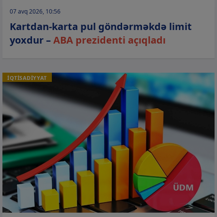
07 avq 2026, 10:56
Kartdan-karta pul göndərməkdə limit
yoxdur –
ABA prezidenti açıqladı
İQTİSADİYYAT