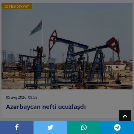
İQTİSADİYYAT
05 avq 2026, 09:58
Azərbaycan nefti ucuzlaşdı
T
TURİZM