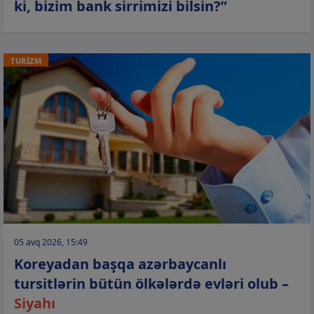
ki, bizim bank sirrimizi bilsin?”
TURİZM
05 avq 2026, 15:49
Koreyadan başqa azərbaycanlı
tursitlərin bütün ölkələrdə evləri olub –
Siyahı