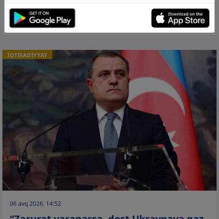
Xankəndi və Ağdərədə yaşayış
binalarının vəziyyəti yoxlanılır
İQTİSADİYYAT
06 avq 2026, 14:52
“Zərurət yaranarsa, dost Ukraynaya qaz