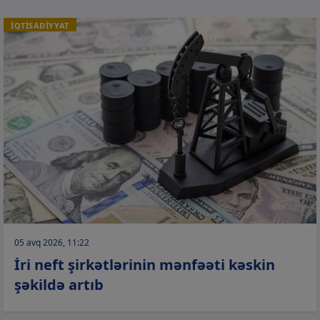
İQTİSADİYYAT
05 avq 2026, 11:22
İri neft şirkətlərinin mənfəəti kəskin
şəkildə artıb