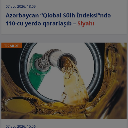
07 avq 2026, 18:09
Azərbaycan “Qlobal Sülh İndeksi”ndə
110-cu yerdə qərarlaşıb –
Siyahı
TİCARƏT
07 avq 2026, 15:56