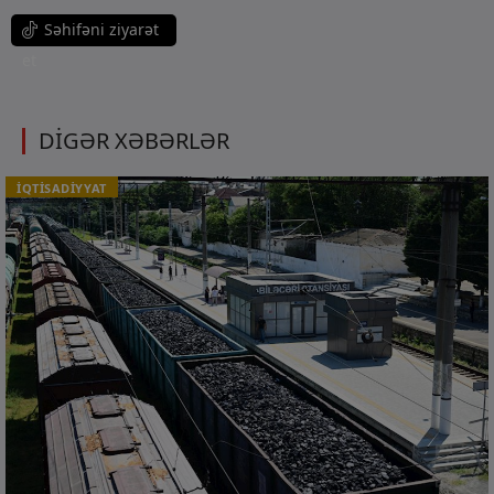
Səhifəni ziyarət
et
DİGƏR XƏBƏRLƏR
İQTİSADİYYAT