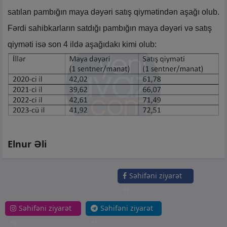
satılan pambığın maya dəyəri satış qiymətindən aşağı olub.
Fərdi sahibkarların satdığı pambığın maya dəyəri və satış
qiyməti isə son 4 ildə aşağıdakı kimi olub:
Elnur Əli
Səhifəni ziyarət
et
Səhifəni ziyarət
Səhifəni ziyarət
et
et