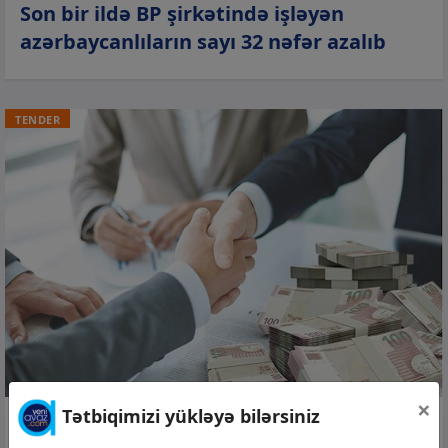
Son bir ildə BP şirkətində işləyən
azərbaycanlıların sayı 32 nəfər azalıb
TENDER
×
Tətbiqimizi yükləyə bilərsiniz
06 avq 2026, 15:02