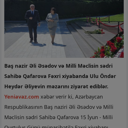
Baş nazir Əli Əsədov və Milli Məclisin sədri
Sahibə Qafarova Fəxri xiyabanda Ulu Öndər
Heydər Əliyevin məzarını ziyarət ediblər.
Yeniavaz.com
xəbər verir ki, Azərbaycan
Respublikasının Baş naziri Əli Əsədov və Milli
Məclisin sədri Sahibə Qafarova 15 İyun - Milli
Qurtuluş Günü münasibətilə Fəxri xiyabanı