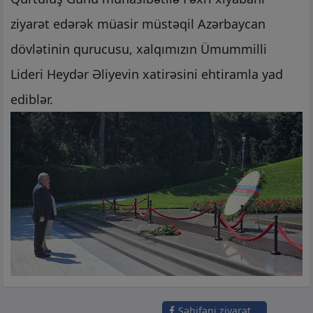
ziyarət edərək müasir müstəqil Azərbaycan
dövlətinin qurucusu, xalqımızın Ümummilli
Lideri Heydər Əliyevin xatirəsini ehtiramla yad
ediblər.
Səhifəni ziyarət