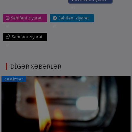
et
Səhifəni ziyarət
Səhifəni ziyarət
et
et
Səhifəni ziyarət
et
DİGƏR XƏBƏRLƏR
CƏMİYYƏT