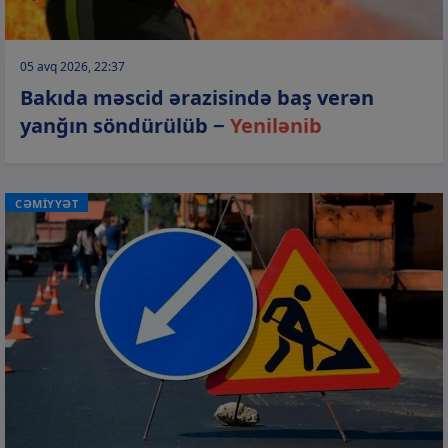
05 avq 2026, 22:37
Bakıda məscid ərazisində baş verən
yanğın söndürülüb −
Yenilənib
CƏMİYYƏT