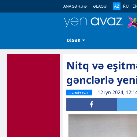
AZ
RU
E
ANA SƏHİFƏ
ƏLAQƏ
DİGƏR
Nitq və eşitm
gənclərlə yeni
12 iyn 2024, 12:1
CƏMİYYƏT