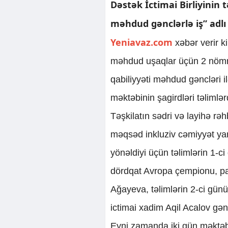
Dəstək İctimai Birliyinin t
məhdud gənclərlə iş” adlı 
Yeniavaz.com
xəbər verir k
məhdud uşaqlar üçün 2 nömrəl
qabiliyyəti məhdud gəncləri il
məktəbinin şagirdləri təlimlər
Təşkilatın sədri və layihə rə
məqsəd inkluziv cəmiyyət ya
yönəldiyi üçün təlimlərin 1-
dördqat Avropa çempionu, p
Ağayeva, təlimlərin 2-ci günü
ictimai xadim Aqil Acalov gən
Eyni zamanda iki gün məktə