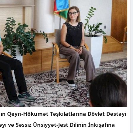
ın Qeyri-Hökumət Təşkilatlarına Dövlət Dəstəyi
yi və Səssiz Ünsiyyət-Jest Dilinin İnkişafına