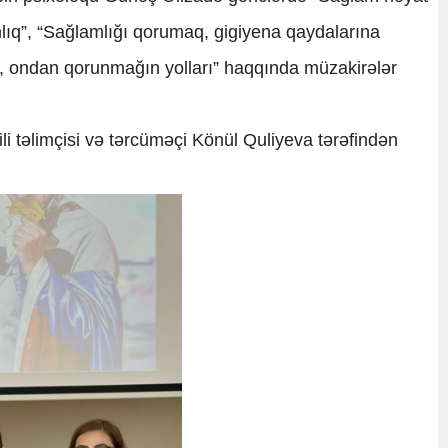
lamlıq”, “Sağlamlığı qorumaq, gigiyena qaydalarına
, ondan qorunmağın yolları” haqqında müzakirələr
ili təlimçisi və tərcüməçi Könül Quliyeva tərəfindən