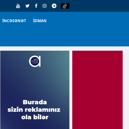
İNCƏSƏNƏT
İDMAN