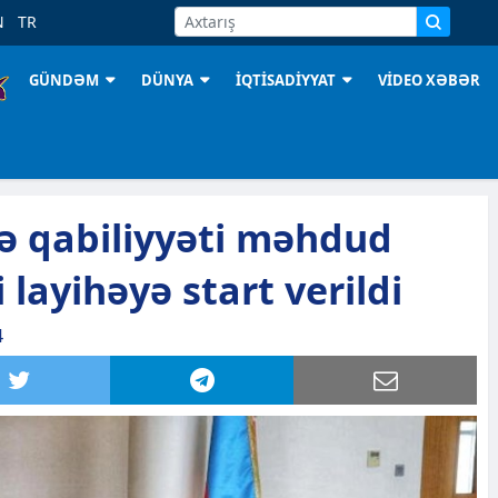
N
TR
GÜNDƏM
DÜNYA
İQTİSADİYYAT
VİDEO XƏBƏR
ə qabiliyyəti məhdud
 layihəyə start verildi
4