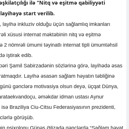
əşkilatçılığı ilə “Nitq və eşitmə qabiliyyəti
layihəyə start verilib.
i, layihə inkluziv olduğu üçün sağlamlıq imkanları
i xüsusi internat məktəbinin nitq və eşitmə
ə 2 nömrəli ümumi təyinatlı internat tipli ümumtəhsil
də iştirak edib.
hbəri Şamil Sabirzadənin sözlərinə görə, layihədə əsas
ratmaqdır. Layihə əsasən sağlam həyatın təbliğinə
ci günü gənclərə motivasiya olsun deyə, üçqat Dünya,
arataekvandoçu, əməkdar idman ustası Aynur
 isə Braziliya Ciu-Citsu Federasiyasının prezidenti,
clərlə görüşüb.
bin psixoloqu Günəş Əlizadə gənclərdə “Sağlam həyat