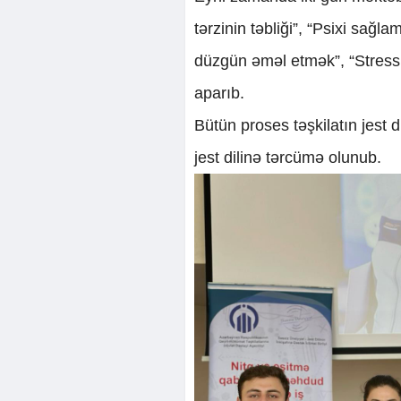
tərzinin təbliği”, “Psixi sağ
düzgün əməl etmək”, “Stress
aparıb.
Bütün proses təşkilatın jest d
jest dilinə tərcümə olunub.