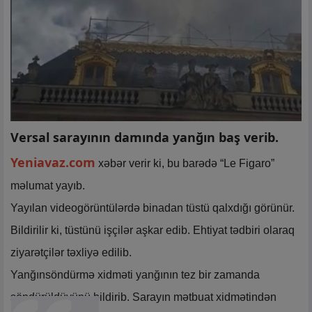
Versal sarayının damında yanğın baş verib.
Yeniavaz.com
xəbər verir ki, bu barədə “Le Figaro”
məlumat yayıb.
Yayılan videogörüntülərdə binadan tüstü qalxdığı görünür.
Bildirilir ki, tüstünü işçilər aşkar edib. Ehtiyat tədbiri olaraq
ziyarətçilər təxliyə edilib.
Yanğınsöndürmə xidməti yanğının tez bir zamanda
söndürüldüyünü bildirib. Sarayın mətbuat xidmətindən