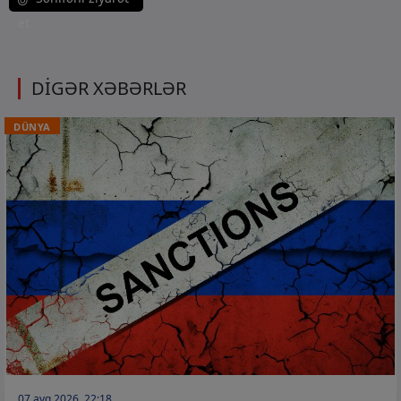
et
DİGƏR XƏBƏRLƏR
DÜNYA
07 avq 2026, 22:18