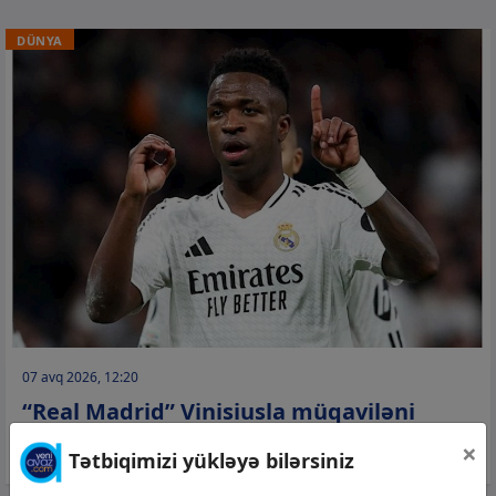
DÜNYA
07 avq 2026, 12:20
“Real Madrid” Vinisiusla müqaviləni
uzatdı
×
Tətbiqimizi yükləyə bilərsiniz