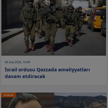
06 avq 2026, 16:09
İsrail ordusu Qəzzada əməliyyatları
davam etdirəcək
DÜNYA