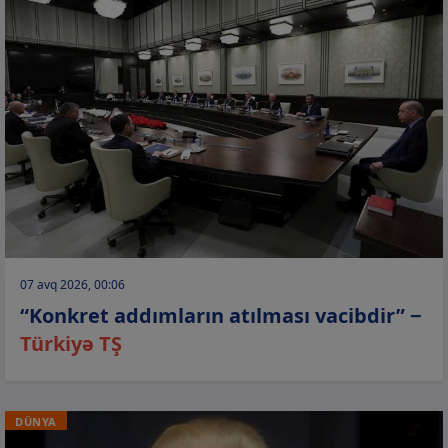
07 avq 2026, 00:06
“Konkret addımların atılması vacibdir” −
Türkiyə TŞ
DÜNYA