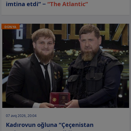
imtina etdi” −
“The Atlantic”
DÜNYA
07 avq 2026, 20:04
Kadırovun oğluna “Çeçenistan