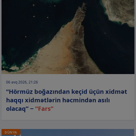
06 avq 2026, 21:26
“Hörmüz boğazından keçid üçün xidmət
haqqı xidmətlərin həcmindən asılı
olacaq” −
“Fars”
DÜNYA