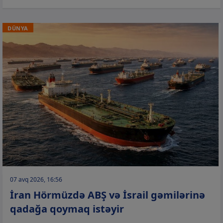
DÜNYA
07 avq 2026, 16:56
İran Hörmüzdə ABŞ və İsrail gəmilərinə
qadağa qoymaq istəyir