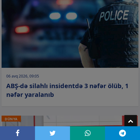
06 avq 2026, 09:05
ABŞ-də silahlı insidentdə 3 nəfər ölüb, 1
nəfər yaralanıb
T
DÜNYA