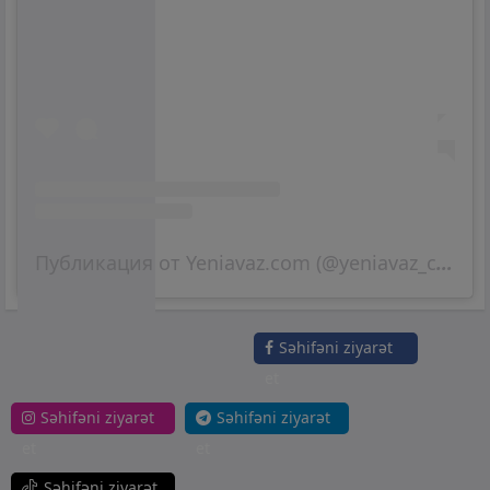
Публикация от Yeniavaz.com (@yeniavaz_com)
Səhifəni ziyarət
et
Səhifəni ziyarət
Səhifəni ziyarət
et
et
Səhifəni ziyarət