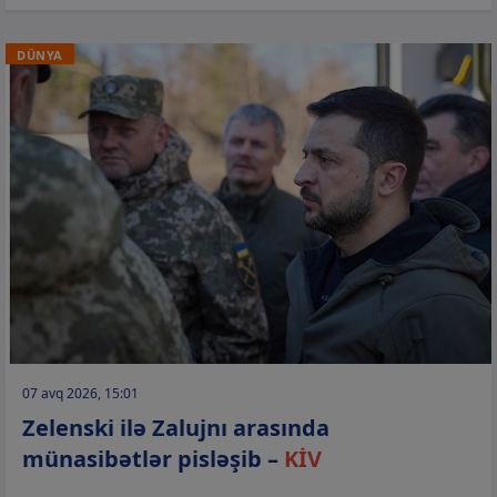
DÜNYA
07 avq 2026, 15:01
Zelenski ilə Zalujnı arasında
münasibətlər pisləşib –
KİV