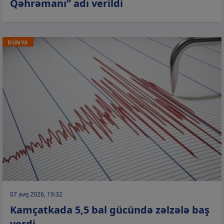
Qəhrəmanı” adı verildi
DÜNYA
07 avq 2026, 19:32
Kamçatkada 5,5 bal gücündə zəlzələ baş
verdi