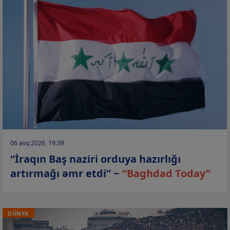
06 avq 2026, 19:39
“İraqın Baş naziri orduya hazırlığı
artırmağı əmr etdi” −
“Baghdad Today”
DÜNYA