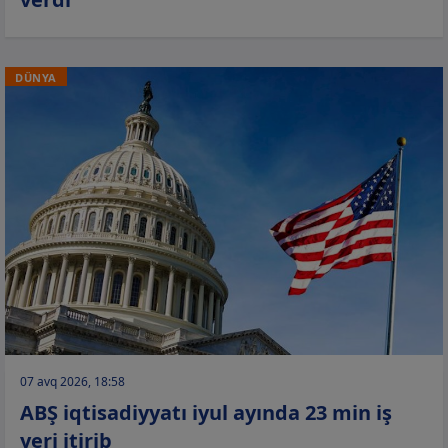
DÜNYA
07 avq 2026, 18:58
ABŞ iqtisadiyyatı iyul ayında 23 min iş
yeri itirib