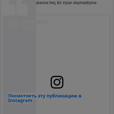
muzeyin kolleksiyalarına heç bir ziyan dəymədiyinə
aydınlıq gətirilib.
Посмотреть эту публикацию в
Instagram