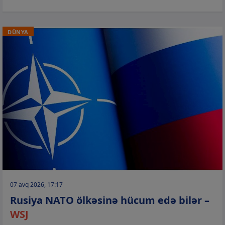
DÜNYA
07 avq 2026, 17:17
Rusiya NATO ölkəsinə hücum edə bilər –
WSJ