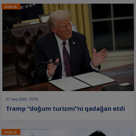
DÜNYA
07 avq 2026, 10:16
Tramp “doğum turizmi”ni qadağan etdi
DÜNYA