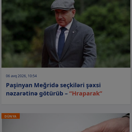
06 avq 2026, 10:54
Paşinyan Meğridə seçkiləri şəxsi
nəzarətinə götürüb –
“Hraparak”
DÜNYA