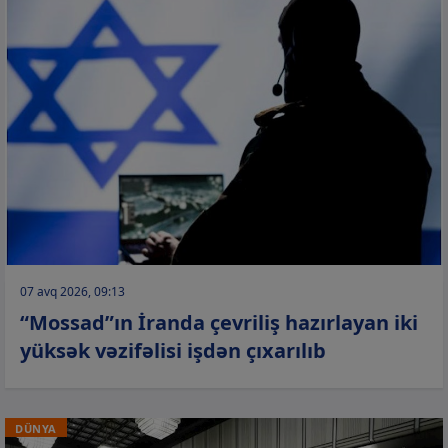
07 avq 2026, 09:13
“Mossad”ın İranda çevriliş hazırlayan iki
yüksək vəzifəlisi işdən çıxarılıb
DÜNYA