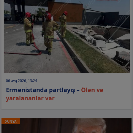
06 avq 2026, 13:24
Ermənistanda partlayış –
Ölən və
yaralananlar var
DÜNYA