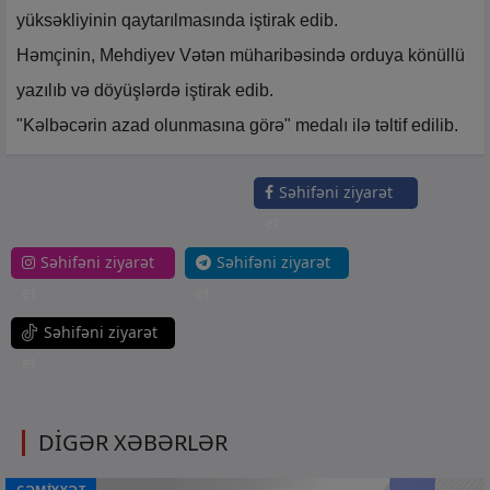
yüksəkliyinin qaytarılmasında iştirak edib.
Həmçinin, Mehdiyev Vətən müharibəsində orduya könüllü
yazılıb və döyüşlərdə iştirak edib.
"Kəlbəcərin azad olunmasına görə" medalı ilə təltif edilib.
Səhifəni ziyarət
et
Səhifəni ziyarət
Səhifəni ziyarət
et
et
Səhifəni ziyarət
et
DİGƏR XƏBƏRLƏR
CƏMİYYƏT