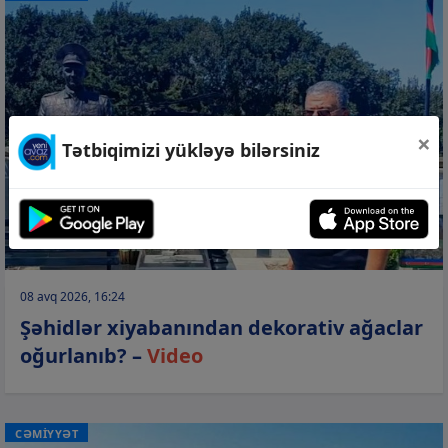
×
Tətbiqimizi yükləyə bilərsiniz
08 avq 2026, 16:24
Şəhidlər xiyabanından dekorativ ağaclar
oğurlanıb? –
Video
CƏMİYYƏT