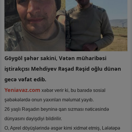
Göygöl şəhər sakini, Vətən müharibəsi
iştirakçısı Mehdiyev Rəşad Rəşid oğlu dünən
gecə vəfat edib.
Yeniavaz.com
xəbər verir ki, bu barədə sosial
şəbəkələrdə onun yaxınları məlumat yayıb.
26 yaşlı Rəşadın beyninə qan sızması nəticəsində
dünyasını dəyişdiyi bildirilir.
O, Aprel döyüşlərində əsgər kimi xidmət etmiş, Lələtəpə