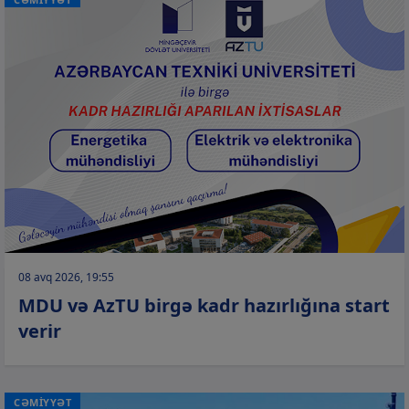
08 avq 2026, 19:55
MDU və AzTU birgə kadr hazırlığına start
verir
CƏMİYYƏT