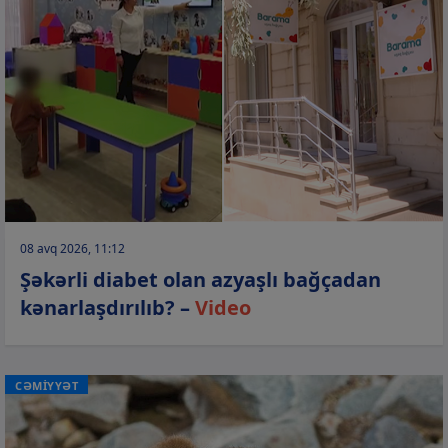
08 avq 2026, 11:12
Şəkərli diabet olan azyaşlı bağçadan
kənarlaşdırılıb? –
Video
CƏMİYYƏT