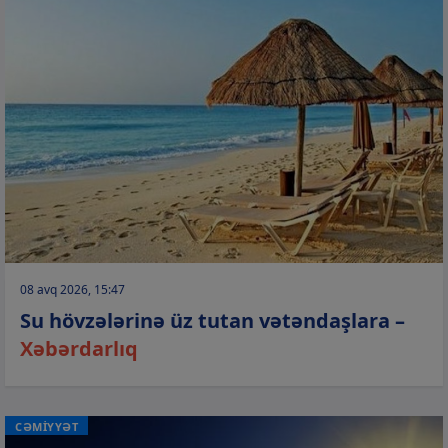
08 avq 2026, 15:47
Su hövzələrinə üz tutan vətəndaşlara –
Xəbərdarlıq
CƏMİYYƏT