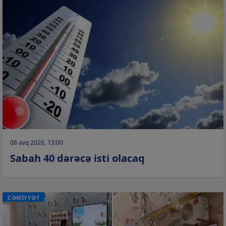
08 avq 2026, 13:00
Sabah 40 dərəcə isti olacaq
CƏMİYYƏT