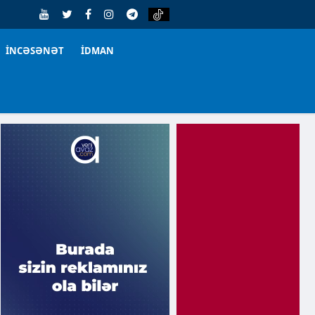
İNCƏSƏNƏT
İDMAN