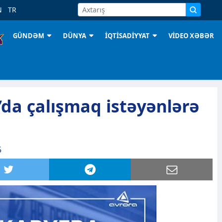
N
TR
GÜNDƏM
DÜNYA
İQTİSADİYYAT
VİDEO XƏBƏR
da çalışmaq istəyənlərə
5