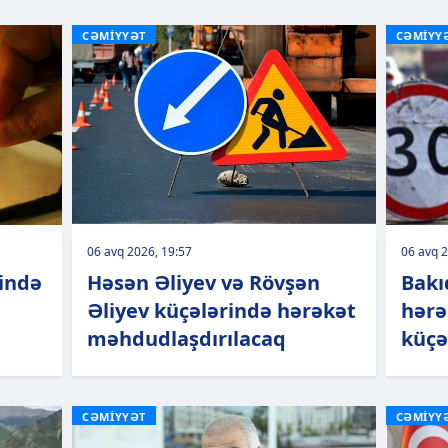
CƏMİYYƏT
CƏMİYY
06 avq 2026, 19:57
06 avq 2
rində
Həsən Əliyev və Rövşən
Bakı
Əliyev küçələrində hərəkət
hərə
məhdudlaşdırılacaq
küçə
CƏMİYYƏT
CƏMİYY