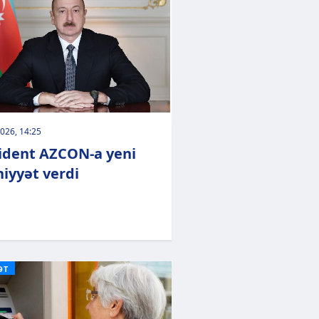
026, 14:25
ident AZCON-a yeni
hiyyət verdi
ƏT