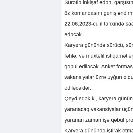
Sürətlə inkişaf edən, qarşıs
öz komandasını genişləndirm
22.06.2023-cü il tarixində s
edəcək.
Karyera günündə sürücü, sür
fəhlə, və müxtəlif istiqamətl
qəbul ediləcək. Anket formas
vakansiyalar üzrə uyğun old
ediləcəklər.
Qeyd edək ki, karyera gününd
yaranacaq vakansiyalar üçün
yaranan zaman işə qəbul pro
Karyera günündə iştirak etmə