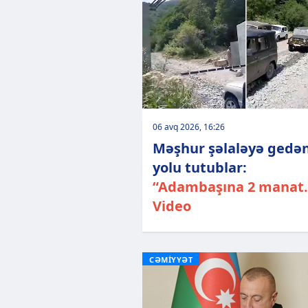
06 avq 2026, 16:26
Məşhur şəlaləyə gedə
yolu tutublar:
“Adambaşına 2 manat..
Video
CƏMİYYƏT