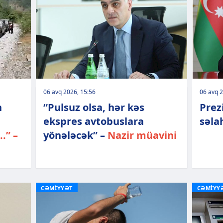
06 avq 2026, 15:56
06 avq 2
n
“Pulsuz olsa, hər kəs
Prez
ekspres avtobuslara
səla
.” –
yönələcək” –
Nazir müavini
CƏMİYYƏT
CƏMİYY