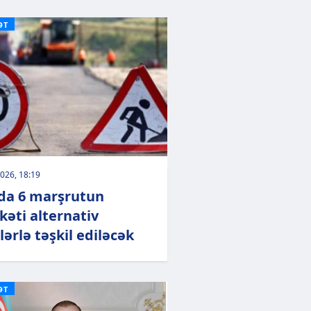
ƏT
026, 18:19
da 6 marşrutun
kəti alternativ
lərlə təşkil ediləcək
ƏT