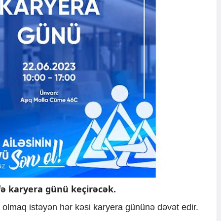
ə karyera günü keçirəcək.
 olmaq istəyən hər kəsi karyera gününə dəvət edir.