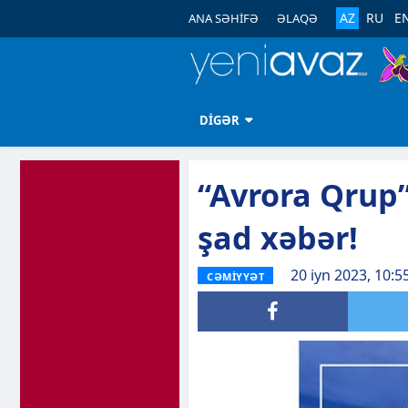
AZ
RU
E
ANA SƏHİFƏ
ƏLAQƏ
DİGƏR
“Avrora Qrup”
şad xəbər!
20 iyn 2023, 10:5
CƏMİYYƏT