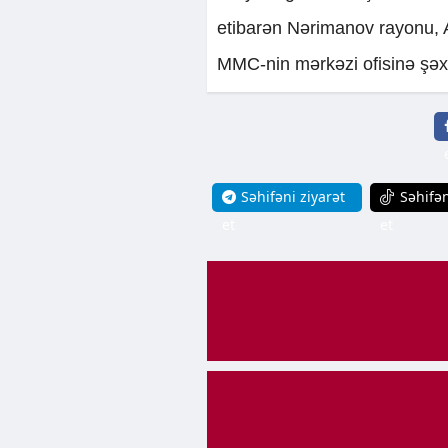
etibarən Nərimanov rayonu, 
MMC-nin mərkəzi ofisinə şəxs
Səhifəni ziyarət
Səhifən
et
et