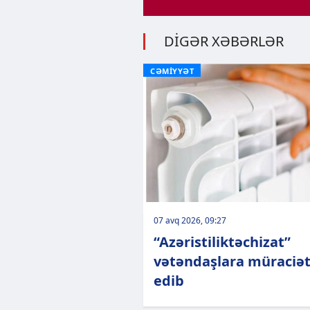
DİGƏR XƏBƏRLƏR
CƏMİYYƏT
07 avq 2026, 09:27
“Azəristiliktəchizat”
vətəndaşlara müraciə
edib