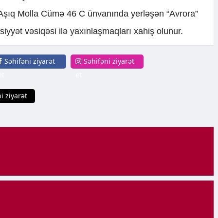
Aşıq Molla Cümə 46 C ünvanında yerləşən “Avrora”
iyyət vəsiqəsi ilə yaxınlaşmaqları xahiş olunur.
Səhifəni ziyarət
Səhifəni ziyarət
et
et
i ziyarət