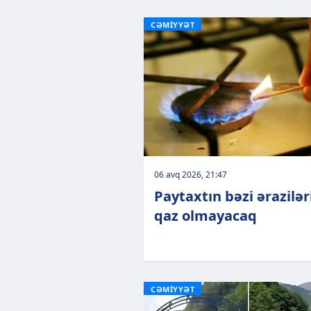
CƏMİYYƏT
06 avq 2026, 21:47
Paytaxtın bəzi ərazilə
qaz olmayacaq
CƏMİYYƏT