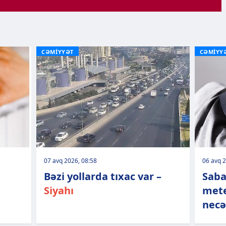
CƏMİYYƏT
CƏMİYY
07 avq 2026, 08:58
06 avq 2
Bəzi yollarda tıxac var –
Saba
t
Siyahı
mete
necə