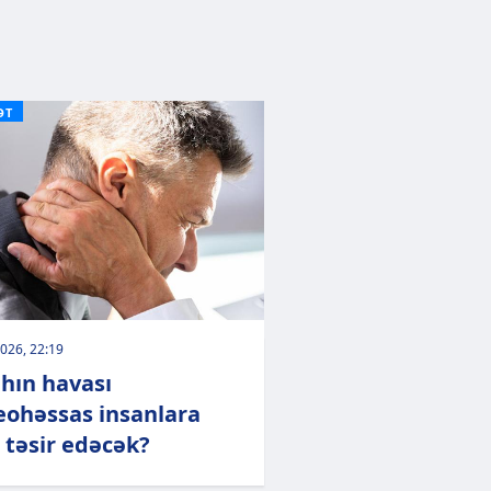
ƏT
026, 22:19
hın havası
ohəssas insanlara
 təsir edəcək?