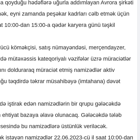
ına qoyduğu hədəflərə uğurla addımlayan Avrora şirkəti
ək, eyni zamanda peşəkar kadrları cəlb etmək üçün
aat 10:00-dan 15:00-a qədər karyera günü təşkil
ücü köməkçisi, satış nümayəndəsi, merçendayzer,
ərdə mütəxəssis kateqoriyalı vəzifələr üzrə müraciətlər
ını dolduraraq müraciət etmiş namizədlər aktiv
uğu təqdirdə təkrar müsahibəyə (imtahana) dəvət
ə iştirak edən namizədlərin bir qrupu gələcəkdə
 ehtiyat bazaya əlavə olunacaq. Gələcəkdə tələb
sesində bu namizədlərə üstünlük veriləcək.
k istəyən namizədlər 22.06.2023-cü il saat 10:00-dan