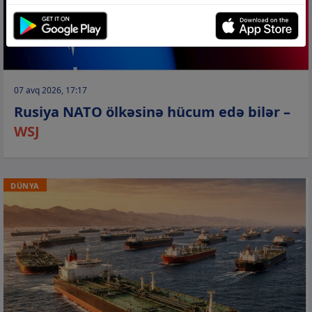
07 avq 2026, 17:17
Rusiya NATO ölkəsinə hücum edə bilər –
WSJ
DÜNYA