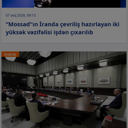
07 avq 2026, 09:13
“Mossad”ın İranda çevriliş hazırlayan iki
yüksək vəzifəlisi işdən çıxarılıb
DÜNYA