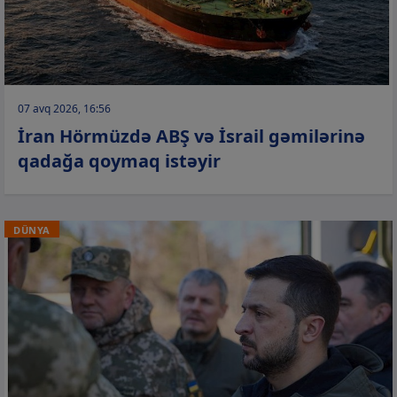
07 avq 2026, 16:56
İran Hörmüzdə ABŞ və İsrail gəmilərinə
qadağa qoymaq istəyir
DÜNYA