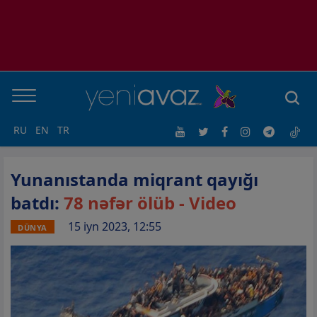
RU
EN
TR
Yunanıstanda miqrant qayığı
batdı:
78 nəfər ölüb - Video
15 iyn 2023, 12:55
DÜNYA