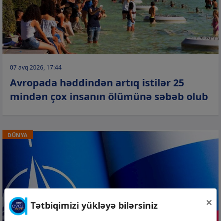
07 avq 2026, 17:44
Avropada həddindən artıq istilər 25
mindən çox insanın ölümünə səbəb olub
DÜNYA
×
Tətbiqimizi yükləyə bilərsiniz