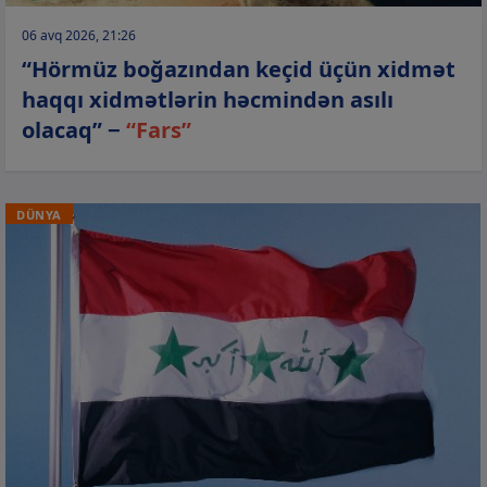
06 avq 2026, 21:26
“Hörmüz boğazından keçid üçün xidmət
haqqı xidmətlərin həcmindən asılı
olacaq” −
“Fars”
DÜNYA