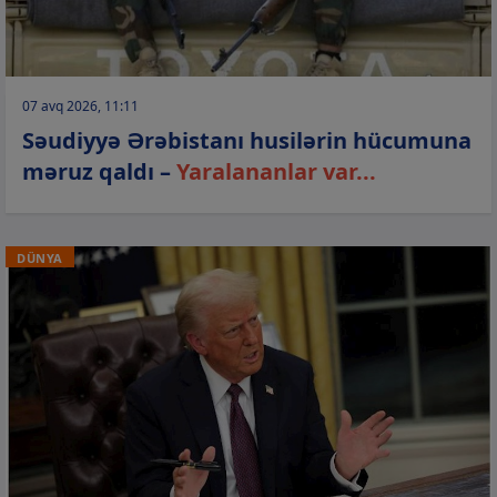
07 avq 2026, 11:11
Səudiyyə Ərəbistanı husilərin hücumuna
məruz qaldı –
Yaralananlar var...
DÜNYA