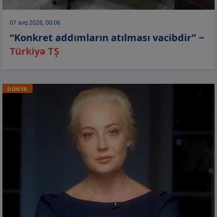
07 avq 2026, 00:06
“Konkret addımların atılması vacibdir” −
Türkiyə TŞ
DÜNYA