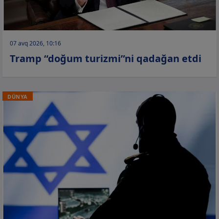
07 avq 2026, 10:16
Tramp “doğum turizmi”ni qadağan etdi
DÜNYA