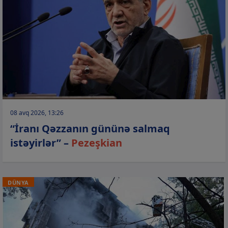
08 avq 2026, 13:26
“İranı Qəzzanın gününə salmaq
istəyirlər” –
Pezeşkian
DÜNYA