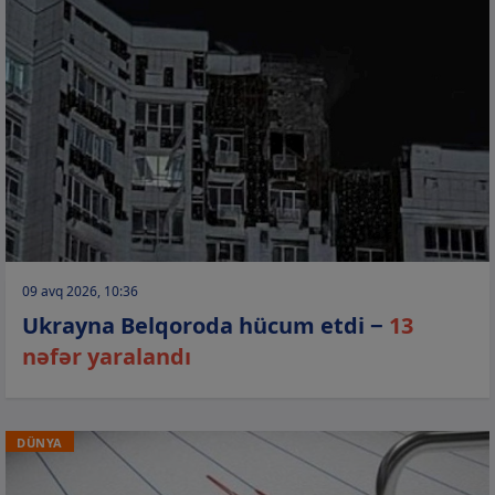
09 avq 2026, 10:36
Ukrayna Belqoroda hücum etdi −
13
nəfər yaralandı
DÜNYA