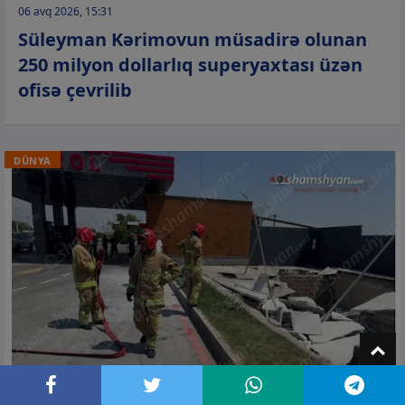
06 avq 2026, 15:31
Süleyman Kərimovun müsadirə olunan
250 milyon dollarlıq superyaxtası üzən
ofisə çevrilib
DÜNYA
T