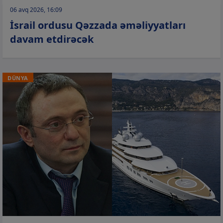
06 avq 2026, 16:09
İsrail ordusu Qəzzada əməliyyatları
davam etdirəcək
DÜNYA