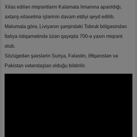
Xilas edilən miqrantların Kalamata limanına aparıldığı,
axtarış-xilasetmə işlərinin davam etdiyi qeyd edilib.
Məlumata görə, Liviyanın şərqindəki Tobruk bölgəsindən
İtaliya istiqamətində üzən qayıqda 700-ə yaxın miqrant
olub.
Sözügedən şəxslərin Suriya, Fələstin, Əfqanıstan və
Pakistan vətəndaşları olduğu bildirilir.