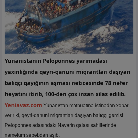
Yunanıstanın Peloponnes yarımadası
yaxınlığında qeyri-qanuni miqrantları daşıyan
balıqçı qayığının aşması nəticəsində 78 nəfər
həyatını itirib, 100-dən çox insan xilas edilib.
Yeniavaz.com
Yunanıstan mətbuatına istinadən xəbər
verir ki, qeyri-qanuni miqrantları daşıyan balıqçı gəmisi
Peloponnes adasındakı Navarin qalası sahillərində
naməlum səbəbdən aşıb.