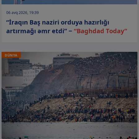
06 avq 2026, 19:39
“İraqın Baş naziri orduya hazırlığı
artırmağı əmr etdi” −
“Baghdad Today”
DÜNYA