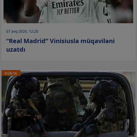
07 avq 2026, 12:20
“Real Madrid” Vinisiusla müqaviləni
uzatdı
DÜNYA