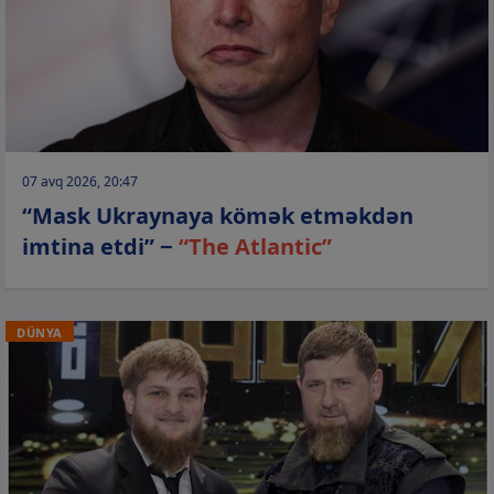
07 avq 2026, 20:47
“Mask Ukraynaya kömək etməkdən
imtina etdi” −
“The Atlantic”
DÜNYA