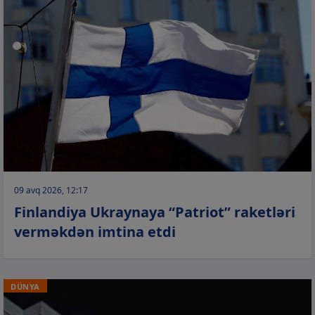
09 avq 2026, 12:17
Finlandiya Ukraynaya “Patriot” raketləri
verməkdən imtina etdi
DÜNYA