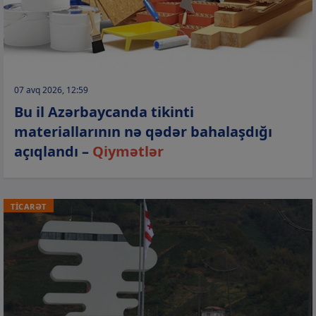
07 avq 2026, 12:59
Bu il Azərbaycanda tikinti
materiallarının nə qədər bahalaşdığı
açıqlandı –
Qiymətlər
TİCARƏT