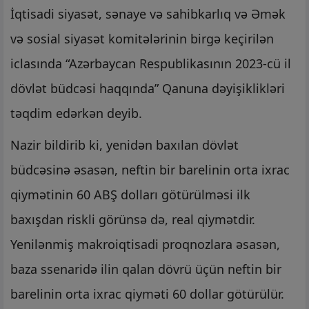
İqtisadi siyasət, sənaye və sahibkarlıq və Əmək
və sosial siyasət komitələrinin birgə keçirilən
iclasında “Azərbaycan Respublikasının 2023-cü il
dövlət büdcəsi haqqında” Qanuna dəyişiklikləri
təqdim edərkən deyib.
Nazir bildirib ki, yenidən baxılan dövlət
büdcəsinə əsasən, neftin bir barelinin orta ixrac
qiymətinin 60 ABŞ dolları götürülməsi ilk
baxışdan riskli görünsə də, real qiymətdir.
Yenilənmiş makroiqtisadi proqnozlara əsasən,
baza ssenaridə ilin qalan dövrü üçün neftin bir
barelinin orta ixrac qiyməti 60 dollar götürülür.