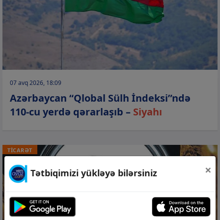
07 avq 2026, 18:09
Azərbaycan “Qlobal Sülh İndeksi”ndə
110-cu yerdə qərarlaşıb –
Siyahı
TİCARƏT
×
Tətbiqimizi yükləyə bilərsiniz