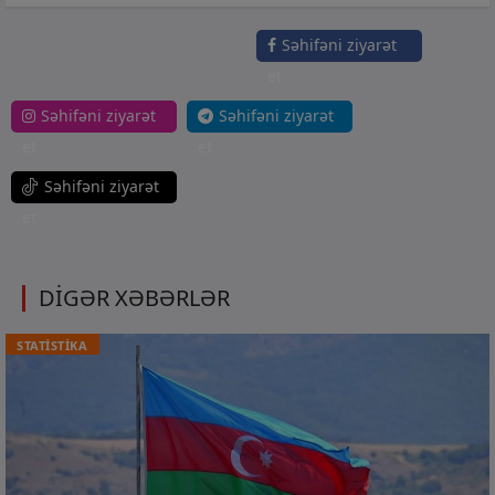
Səhifəni ziyarət
et
Səhifəni ziyarət
Səhifəni ziyarət
et
et
Səhifəni ziyarət
et
DİGƏR XƏBƏRLƏR
STATİSTİKA