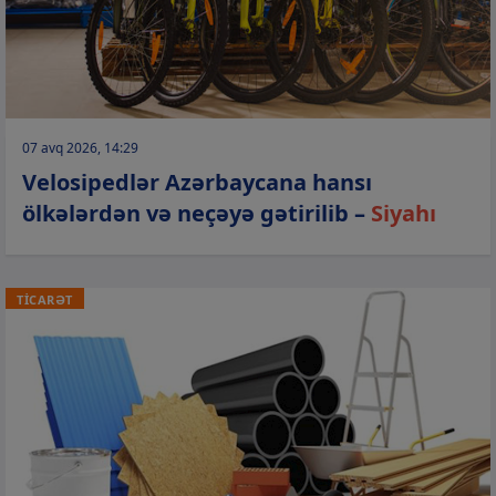
07 avq 2026, 14:29
Velosipedlər Azərbaycana hansı
ölkələrdən və neçəyə gətirilib –
Siyahı
TİCARƏT