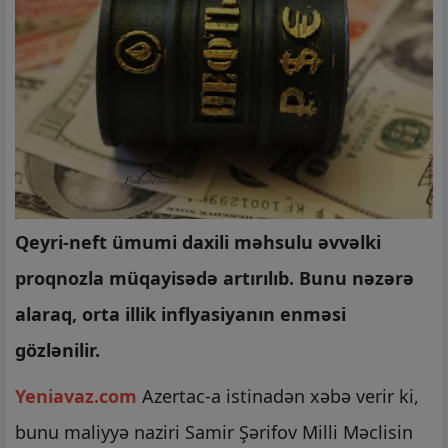
Qeyri-neft ümumi daxili məhsulu əvvəlki
proqnozla müqayisədə artırılıb. Bunu nəzərə
alaraq, orta illik inflyasiyanın enməsi
gözlənilir.
Yeniavaz.com
Azertac-a istinadən xəbə verir ki,
bunu maliyyə naziri Samir Şərifov Milli Məclisin