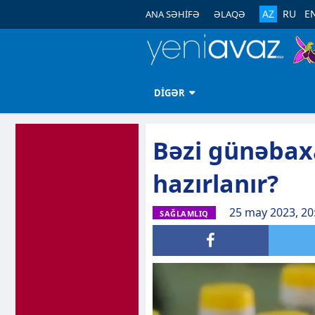
AZ
RU
E
ANA SƏHİFƏ
ƏLAQƏ
DİGƏR
Bəzi günəbax
hazırlanır?
25 may 2023, 20
SAĞLAMLIQ