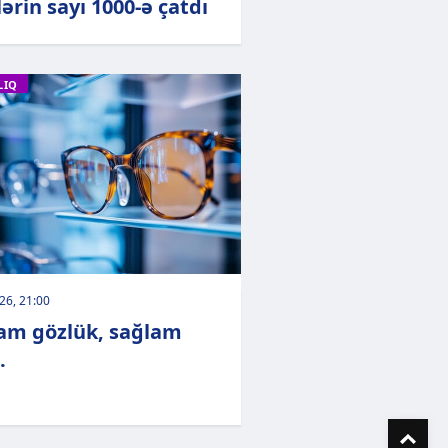
ərin sayı 1000-ə çatdı
LIQ
026, 21:00
am gözlük, sağlam
.
To