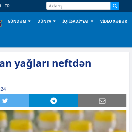
N
TR
GÜNDƏM
DÜNYA
İQTİSADİYYAT
VİDEO XƏBƏR
an yağları neftdən
:24