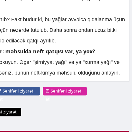
nıb? Fakt budur ki, bu yağlar əvvəlcə qidalanma üçün
üçün nəzərdə tutulub. Daha sonra ondan ucuz bitki
ə ediləcək qatqı ayrılıb.
 məhsulda neft qatqısı var, ya yox?
oxuyun. Əgər "şirniyyat yağı" və ya "xurma yağı" və
rsəniz, bunun neft-kimya məhsulu olduğunu anlayın.
Səhifəni ziyarət
Səhifəni ziyarət
et
et
i ziyarət