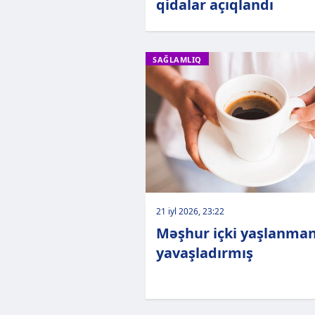
qidalar açıqlandı
SAĞLAMLIQ
21 iyl 2026, 23:22
Məşhur içki yaşlanman
yavaşladırmış