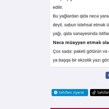
edilir.
Bu yağlardan qida necə yara
deyil, sabun istehsal etmək 
yağı, qida sənayesində istifad
Necə müəyyən etmək olar:
Çox sadə: paketi götürün və 
ya başqa bir ekzotik yazı gö
Səhifəni ziyarət
Səhifən
et
et