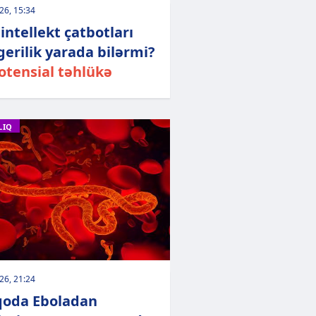
026, 15:34
intellekt çatbotları
 gerilik yarada bilərmi?
otensial təhlükə
LIQ
026, 21:24
oda Eboladan