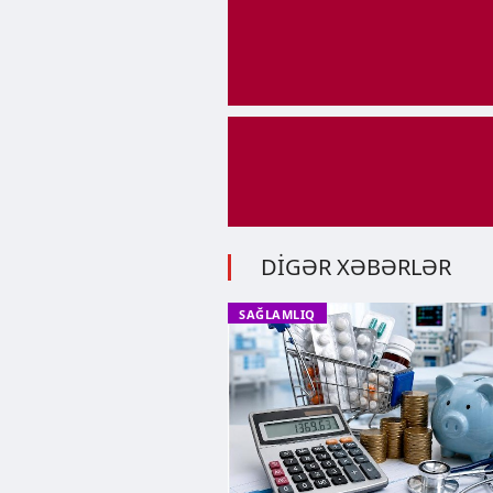
DİGƏR XƏBƏRLƏR
SAĞLAMLIQ