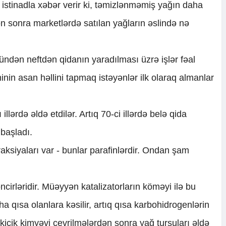
istinadla xəbər verir ki, təmizlənməmiş yağın daha
ən sonra marketlərdə satılan yağların əslində nə
ündən neftdən qidanın yaradılması üzrə işlər fəal
minin asan həllini tapmaq istəyənlər ilk olaraq almanlar
 illərdə əldə etdilər. Artıq 70-ci illərdə belə qida
başladı.
fraksiyaları var - bunlar parafinlərdir. Ondan şam
irləridir. Müəyyən katalizatorların köməyi ilə bu
a qısa olanlara kəsilir, artıq qısa karbohidrogenlərin
 kiçik kimyəvi çevrilmələrdən sonra yağ turşuları əldə