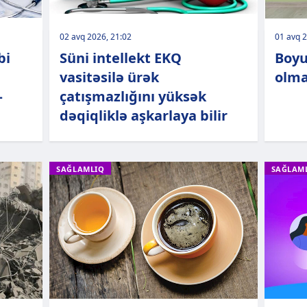
02 avq 2026, 21:02
01 avq 2
bi
Süni intellekt EKQ
Boyu
vasitəsilə ürək
olmas
–
çatışmazlığını yüksək
dəqiqliklə aşkarlaya bilir
SAĞLAMLIQ
SAĞLAM