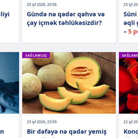
25 iyl 2026, 20:56
25 iyl 2
liyi
Gündə nə qədər qəhvə və
Süni 
çay içmək təhlükəsizdir?
əqli
–
5 p
SAĞLAMLIQ
SAĞLAM
23 iyl 2026, 23:59
22 iyl 2
an
Bir dəfəyə nə qədər yemiş
Konq