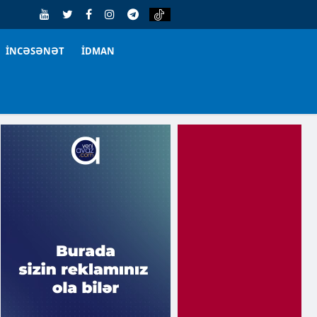
İNCƏSƏNƏT
İDMAN