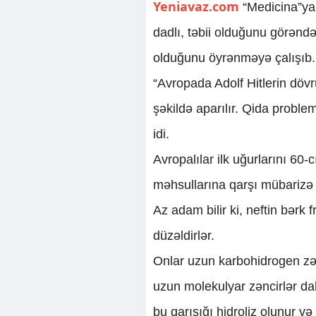
Yeniavaz.com
“Medicina”ya 
dadlı, təbii olduğunu görənd
olduğunu öyrənməyə çalışıb.
“Avropada Adolf Hitlerin dövr
şəkildə aparılır. Qida proble
idi.
Avropalılar ilk uğurlarını 60-cı
məhsullarına qarşı mübarizə 
Az adam bilir ki, neftin bərk 
düzəldirlər.
Onlar uzun karbohidrogen zənc
uzun molekulyar zəncirlər dah
bu qarışığı hidroliz olunur və