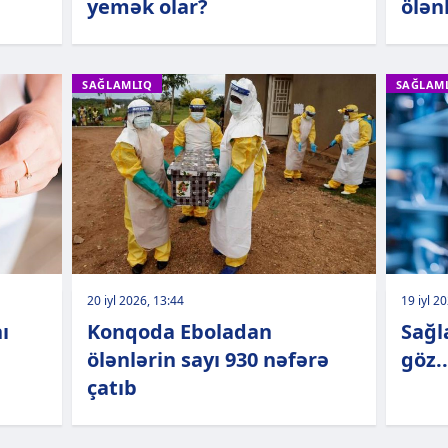
yemək olar?
ölənl
SAĞLAMLIQ
SAĞLAM
20 iyl 2026, 13:44
19 iyl 2
ı
Konqoda Eboladan
Sağl
ölənlərin sayı 930 nəfərə
göz..
çatıb