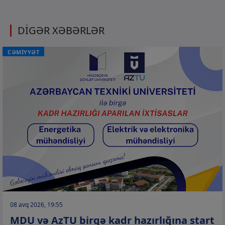
DİGƏR XƏBƏRLƏR
CƏMİYYƏT
08 avq 2026, 19:55
MDU və AzTU birgə kadr hazırlığına start