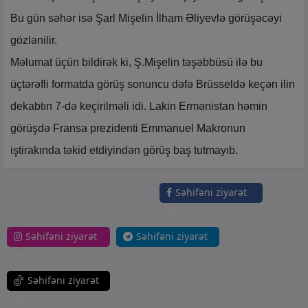
Bu gün səhər isə Şarl Mişelin İlham Əliyevlə görüşəcəyi
gözlənilir.
Məlumat üçün bildirək ki, Ş.Mişelin təşəbbüsü ilə bu
üçtərəfli formatda görüş sonuncu dəfə Brüsseldə keçən ilin
dekabtın 7-də keçirilməli idi. Lakin Ermənistan həmin
görüşdə Fransa prezidenti Emmanuel Makronun
iştirakında təkid etdiyindən görüş baş tutmayıb.
Səhifəni ziyarət
et
Səhifəni ziyarət
Səhifəni ziyarət
et
et
Səhifəni ziyarət
et