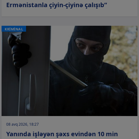
Ermənistanla çiyin-çiyinə çalışıb”
KRİMİNAL
08 avq 2026, 18:27
Yanında işləyən şəxs evindən 10 min