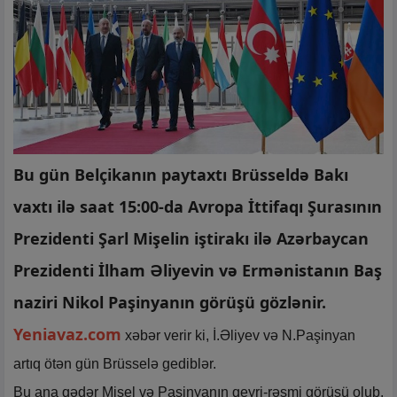
Bu gün Belçikanın paytaxtı Brüsseldə Bakı
vaxtı ilə saat 15:00-da Avropa İttifaqı Şurasının
Prezidenti Şarl Mişelin iştirakı ilə Azərbaycan
Prezidenti İlham Əliyevin və Ermənistanın Baş
naziri Nikol Paşinyanın görüşü gözlənir.
Yeniavaz.com
xəbər verir ki, İ.Əliyev və N.Paşinyan
artıq ötən gün Brüsselə gediblər.
Bu ana qədər Mişel və Paşinyanın qeyri-rəsmi görüşü olub.