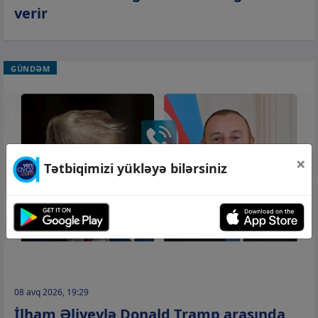
verir
GÜNDƏM
×
Tətbiqimizi yükləyə bilərsiniz
08 avq 2026, 19:29
İlham Əliyevlə Donald Tramp arasında