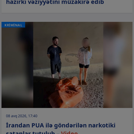
hazırkı vəziyyətini müzakirə edib
KRİMİNAL
08 avq 2026, 17:40
İrandan PUA ilə göndərilən narkotiki
satanlar tutulub –
Video