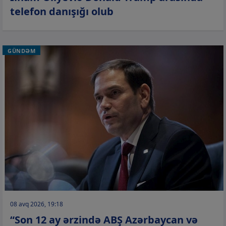
telefon danışığı olub
GÜNDƏM
08 avq 2026, 19:18
“Son 12 ay ərzində ABŞ Azərbaycan və